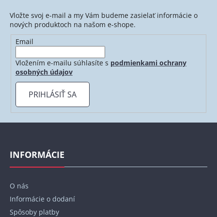
Vložte svoj e-mail a my Vám budeme zasielať informácie o
nových produktoch na našom e-shope.
Email
Vložením e-mailu súhlasíte s
podmienkami ochrany
osobných údajov
PRIHLÁSIŤ SA
Z
á
p
INFORMÁCIE
ä
t
O nás
i
Informácie o dodaní
e
Spôsoby platby