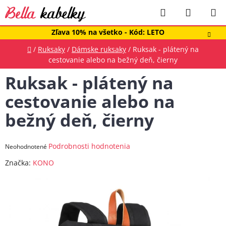
Prejsť
Hľadať
NÁKUP
na
obsah
KOŠÍK
Zľava 10% na všetko - Kód: LETO
Domov
/
Ruksaky
/
Dámske ruksaky
/
Ruksak - plátený na
cestovanie alebo na bežný deň, čierny
Ruksak - plátený na
cestovanie alebo na
bežný deň, čierny
Priemerné
Podrobnosti hodnotenia
Neohodnotené
hodnotenie
Značka:
KONO
produktu
je
0,0
z
5