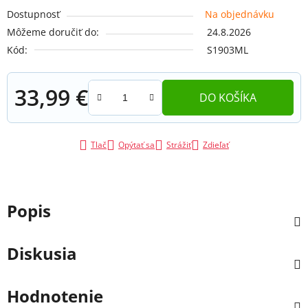
Dostupnosť
Na objednávku
Môžeme doručiť do:
24.8.2026
Kód:
S1903ML
33,99 €
DO KOŠÍKA
Jednotková cena:
Tlač
Opýtať sa
Strážiť
Zdieľať
Popis
Diskusia
Hodnotenie