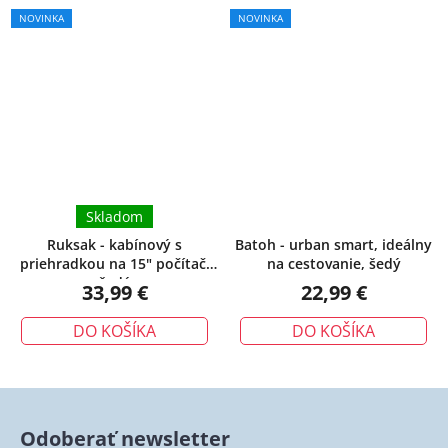
NOVINKA
NOVINKA
Skladom
Ruksak - kabínový s
Batoh - urban smart, ideálny
priehradkou na 15" počítač,
na cestovanie, šedý
šedý
33,99 €
22,99 €
DO KOŠÍKA
DO KOŠÍKA
Odoberať newsletter