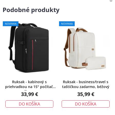
Podobné produkty
NOVINKA
NOVINKA
Ruksak - kabínový s
Ruksak - business/travel s
priehradkou na 15" počítač,
taštičkou zadarmo, béžový
čierny
33,99 €
35,99 €
DO KOŠÍKA
DO KOŠÍKA