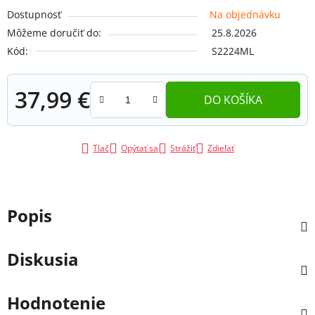
Dostupnosť
Na objednávku
Môžeme doručiť do:
25.8.2026
Kód:
S2224ML
37,99 €
DO KOŠÍKA
Jednotková cena:
Tlač
Opýtať sa
Strážiť
Zdieľať
Popis
Diskusia
Hodnotenie