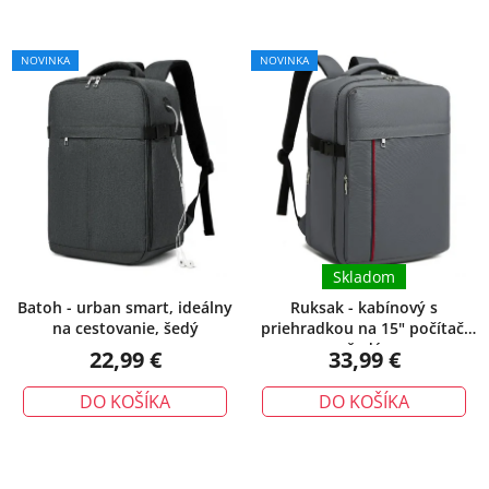
NOVINKA
NOVINKA
Skladom
Batoh - urban smart, ideálny
Ruksak - kabínový s
na cestovanie, šedý
priehradkou na 15" počítač,
šedý
22,99 €
33,99 €
DO KOŠÍKA
DO KOŠÍKA