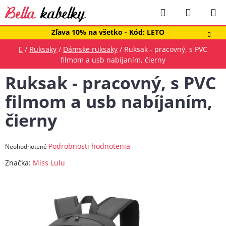
Prejsť
Hľadať
NÁKUP
na
obsah
KOŠÍK
Zľava 10% na všetko - Kód: LETO
Domov
/
Ruksaky
/
Dámske ruksaky
/
Ruksak - pracovný, s PVC
filmom a usb nabíjaním, čierny
Ruksak - pracovný, s PVC
filmom a usb nabíjaním,
čierny
Priemerné
Podrobnosti hodnotenia
Neohodnotené
hodnotenie
Značka:
Miss Lulu
produktu
je
0,0
z
5