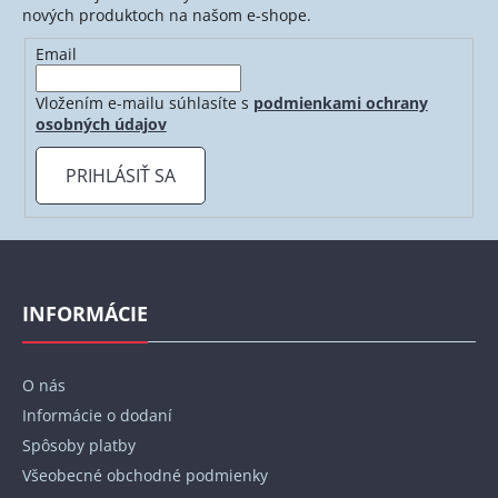
nových produktoch na našom e-shope.
Email
Vložením e-mailu súhlasíte s
podmienkami ochrany
osobných údajov
PRIHLÁSIŤ SA
Z
á
p
INFORMÁCIE
ä
t
O nás
i
Informácie o dodaní
e
Spôsoby platby
Všeobecné obchodné podmienky