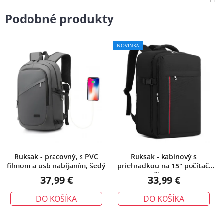
Podobné produkty
NOVINKA
Ruksak - pracovný, s PVC
Ruksak - kabínový s
filmom a usb nabíjaním, šedý
priehradkou na 15" počítač,
čierny
37,99 €
33,99 €
DO KOŠÍKA
DO KOŠÍKA