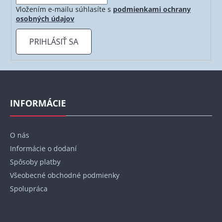
r
Vložením e-mailu súhlasíte s
podmienkami ochrany
v
osobných údajov
k
y
PRIHLÁSIŤ SA
v
ý
p
Z
i
á
s
p
INFORMÁCIE
u
ä
t
O nás
i
Informácie o dodaní
e
Spôsoby platby
Všeobecné obchodné podmienky
Spolupráca