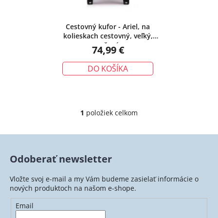
d
t
u
o
k
v
Cestovný kufor - Ariel, na
kolieskach cestovný, veľký,
t
ružový
74,99 €
o
v
DO KOŠÍKA
1
položiek celkom
O
v
l
á
Odoberať newsletter
d
a
Vložte svoj e-mail a my Vám budeme zasielať informácie o
c
nových produktoch na našom e-shope.
i
e
Email
p