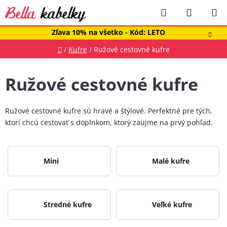
Prejsť
Hľadať
NÁKUP
na
obsah
KOŠÍK
Zľava 10% na všetko - Kód: LETO
Domov
/
Kufre
/
Ružové cestovné kufre
Ružové cestovné kufre
Ružové cestovné kufre sú hravé a štýlové. Perfektné pre tých,
ktorí chcú cestovať s doplnkom, ktorý zaujme na prvý pohľad.
Mini
Malé kufre
Stredné kufre
Veľké kufre