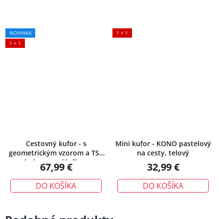
NOVINKA
1 + 1
1 + 1
Cestovný kufor - s
Mini kufor - KONO pastelový
geometrickým vzorom a TSA
na cesty, telový
zámkom, malý, čierny
67,99 €
32,99 €
DO KOŠÍKA
DO KOŠÍKA