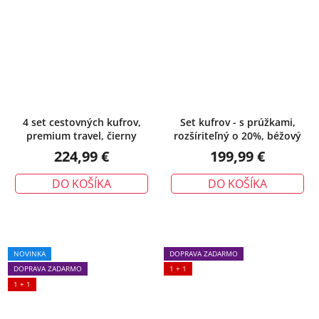
4 set cestovných kufrov,
Set kufrov - s prúžkami,
premium travel, čierny
rozšíriteľný o 20%, béžový
224,99 €
199,99 €
DO KOŠÍKA
DO KOŠÍKA
NOVINKA
DOPRAVA ZADARMO
DOPRAVA ZADARMO
1 + 1
1 + 1