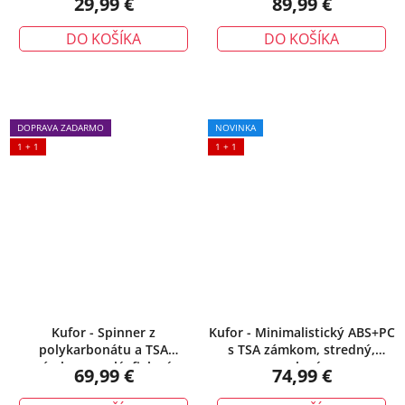
29,99 €
89,99 €
DO KOŠÍKA
DO KOŠÍKA
DOPRAVA ZADARMO
NOVINKA
1 + 1
1 + 1
Kufor - Spinner z
Kufor - Minimalistický ABS+PC
polykarbonátu a TSA
s TSA zámkom, stredný,
zámkom, malý, fialový
zelený
69,99 €
74,99 €