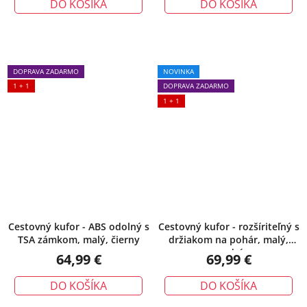
DO KOŠÍKA
DO KOŠÍKA
DOPRAVA ZADARMO
NOVINKA
1 + 1
DOPRAVA ZADARMO
1 + 1
Cestovný kufor - ABS odolný s
Cestovný kufor - rozšíriteľný s
TSA zámkom, malý, čierny
držiakom na pohár, malý,
modrý
64,99 €
69,99 €
DO KOŠÍKA
DO KOŠÍKA