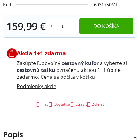
Kód:
6031750ML
159,99 €
DO KOŠÍKA
Jednotková cena:
Akcia 1+1 zdarma
Zakúpte ľubovoľný
cestovný kufor
a vyberte si
cestovnú tašku
označenú akciou 1+1 úplne
zadarmo. Cena sa odčíta v košíku
Podmienky akcie
Tlač
Opýtať sa
Strážiť
Zdieľať
Popis