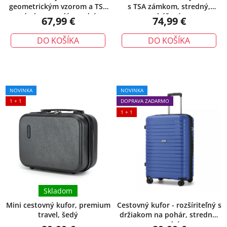
geometrickým vzorom a TSA
s TSA zámkom, stredný,
zámkom, malý, modrý
béžový
67,99 €
74,99 €
DO KOŠÍKA
DO KOŠÍKA
NOVINKA
NOVINKA
1 + 1
DOPRAVA ZADARMO
1 + 1
Skladom
Mini cestovný kufor, premium
Cestovný kufor - rozšíriteľný s
travel, šedý
držiakom na pohár, stredný,
modrý