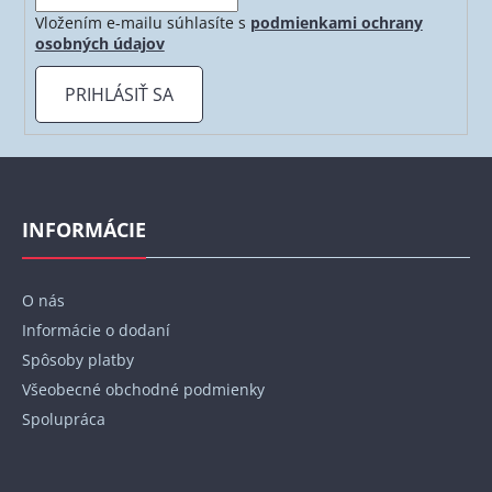
Vložením e-mailu súhlasíte s
podmienkami ochrany
osobných údajov
PRIHLÁSIŤ SA
Z
á
p
INFORMÁCIE
ä
t
O nás
i
Informácie o dodaní
e
Spôsoby platby
Všeobecné obchodné podmienky
Spolupráca