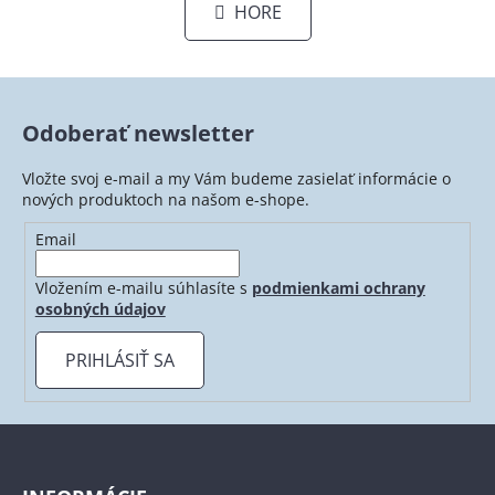
l
HORE
k
á
o
d
v
a
a
c
n
i
i
Odoberať newsletter
e
e
p
Vložte svoj e-mail a my Vám budeme zasielať informácie o
r
nových produktoch na našom e-shope.
v
Email
k
y
Vložením e-mailu súhlasíte s
podmienkami ochrany
v
osobných údajov
ý
p
PRIHLÁSIŤ SA
i
s
u
Z
á
p