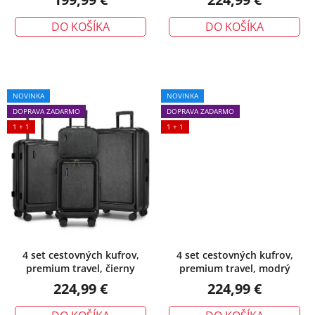
o
v
DO KOŠÍKA
DO KOŠÍKA
NOVINKA
NOVINKA
DOPRAVA ZADARMO
DOPRAVA ZADARMO
1 + 1
1 + 1
4 set cestovných kufrov,
4 set cestovných kufrov,
premium travel, čierny
premium travel, modrý
224,99 €
224,99 €