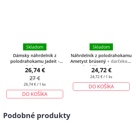
Skladom
Skladom
Dámsky náhrdelník z
Náhrdelník z polodrahokamu
polodrahokamu Jadeit -
Ametyst brúsený
+ darčeková
brúsený
krabička zadarmo
26,74 €
24,72 €
Jednotková
27 €
24,72 € / 1 ks
cena:
Jednotková
26,74 € / 1 ks
DO KOŠÍKA
cena:
DO KOŠÍKA
Podobné produkty