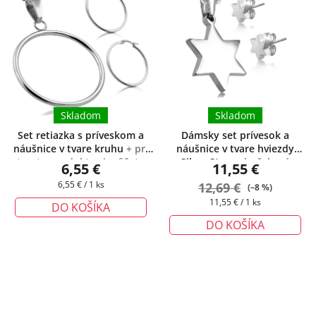
Skladom
Skladom
Set retiazka s príveskom a
Dámsky set prívesok a
náušnice v tvare kruhu
+ pri
náušnice v tvare hviezdy
tomto produkte si môžete
Silver Star
+ darčeková
6,55 €
11,55 €
zvoliť dĺžku retiazky podľa
krabička zadarmo
Jednotková
6,55 € / 1 ks
12,69 €
Vášich potrieb
(–8 %)
cena:
Jednotková
11,55 € / 1 ks
DO KOŠÍKA
cena:
DO KOŠÍKA