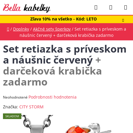
Prejsť
Hľadať
NÁKUP
na
obsah
KOŠÍK
Zľava 10% na všetko - Kód: LETO
Domov
/
Doplnky
/
Akčné sety šperkov
/
Set retiazka s príveskom a
náušnic červený
+ darčeková krabička zadarmo
Set retiazka s príveskom
a náušnic červený
+
darčeková krabička
zadarmo
Priemerné
Podrobnosti hodnotenia
Neohodnotené
hodnotenie
Značka:
CITY STORM
produktu
SKLADOM
je
0,0
z