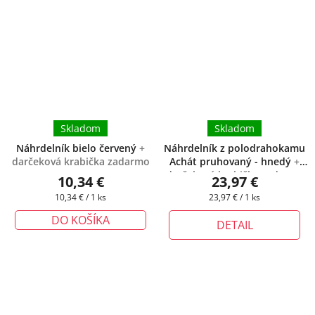
Skladom
Skladom
Náhrdelník bielo červený
+
Náhrdelník z polodrahokamu
darčeková krabička zadarmo
Achát pruhovaný - hnedý
+
darčeková krabička zadarmo
10,34 €
23,97 €
Jednotková
Jednotková
10,34 € / 1 ks
23,97 € / 1 ks
cena:
cena:
DO KOŠÍKA
DETAIL