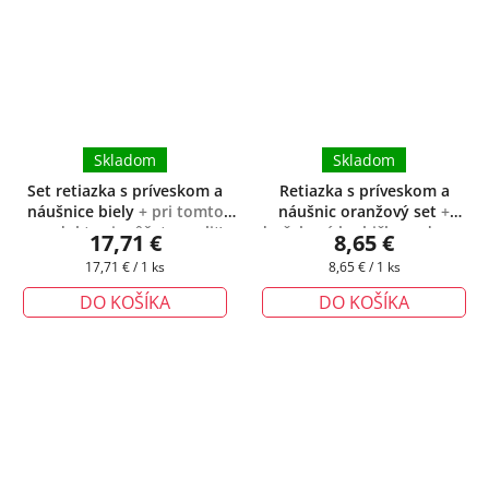
Skladom
Skladom
Set retiazka s príveskom a
Retiazka s príveskom a
náušnice biely
+ pri tomto
náušnic oranžový set
+
produkte si môžete zvoliť
darčeková krabička zadarmo
17,71 €
8,65 €
dĺžku retiazky podľa Vášich
Jednotková
Jednotková
17,71 € / 1 ks
8,65 € / 1 ks
potrieb
cena:
cena:
DO KOŠÍKA
DO KOŠÍKA