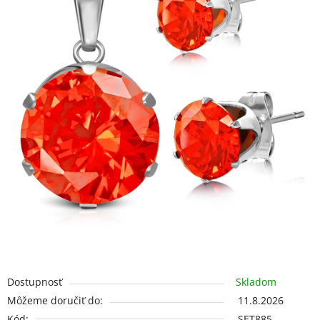
5
hviezdičiek.
Dostupnosť
Skladom
Môžeme doručiť do:
11.8.2026
Kód:
SET885