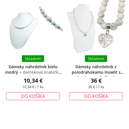
Skladom
Skladom
Dámsky náhrdelník bielo
Dámsky náhrdelník z
modrý
+ darčeková krabička
polodrahokamu Howlit s
zadarmo
príveskom srdiečko ®
+
10,34 €
36 €
darčeková krabička zadarmo
Jednotková
Jednotková
10,34 € / 1 ks
36 € / 1 ks
cena:
cena:
DO KOŠÍKA
DO KOŠÍKA