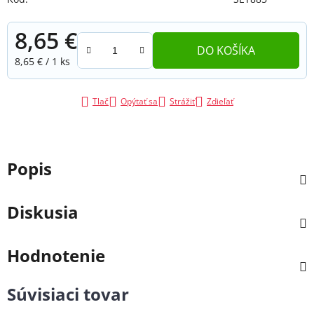
8,65 €
DO KOŠÍKA
Jednotková cena:
8,65 € / 1 ks
Tlač
Opýtať sa
Strážiť
Zdieľať
Popis
Diskusia
Hodnotenie
Súvisiaci tovar