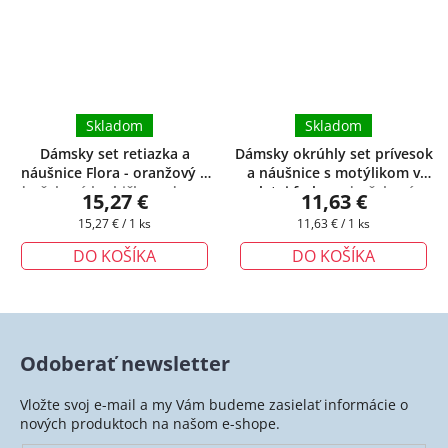
Skladom
Skladom
Dámsky set retiazka a
Dámsky okrúhly set prívesok
náušnice Flora - oranžový
+
a náušnice s motýlikom v
darčeková krabička zadarmo
zlatej farbe
+ darčeková
15,27 €
11,63 €
krabička zadarmo
Jednotková
Jednotková
15,27 € / 1 ks
11,63 € / 1 ks
cena:
cena:
DO KOŠÍKA
DO KOŠÍKA
Odoberať newsletter
Vložte svoj e-mail a my Vám budeme zasielať informácie o
nových produktoch na našom e-shope.