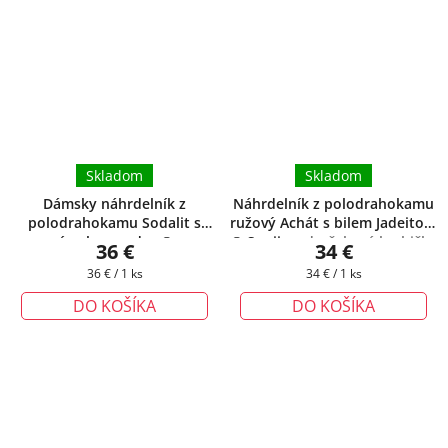
Skladom
Skladom
Dámsky náhrdelník z
Náhrdelník z polodrahokamu
polodrahokamu Sodalit s
ružový Achát s bilem Jadeitom
príveskom srdce ®
+
® Sonija
+ darčeková krabička
36 €
34 €
darčeková krabička zadarmo
zadarmo
Jednotková
Jednotková
36 € / 1 ks
34 € / 1 ks
cena:
cena:
DO KOŠÍKA
DO KOŠÍKA