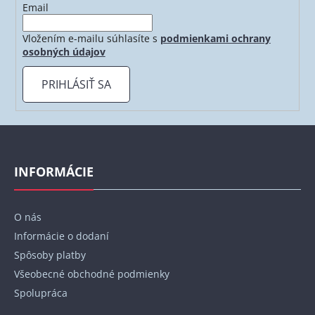
Email
Vložením e-mailu súhlasíte s
podmienkami ochrany
osobných údajov
PRIHLÁSIŤ SA
Z
á
p
INFORMÁCIE
ä
t
O nás
i
Informácie o dodaní
e
Spôsoby platby
Všeobecné obchodné podmienky
Spolupráca