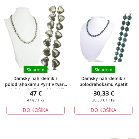
Skladom
Skladom
Dámsky náhrdelník z
Dámsky náhrdelník z
polodrahokamu Pyrit v tvare
polodrahokamu Apatit
srdiečok
+ darčeková krabička
47 €
30,33 €
zadarmo
Jednotková
Jednotková
47 € / 1 ks
30,33 € / 1 ks
cena:
cena:
DO KOŠÍKA
DO KOŠÍKA