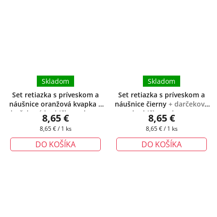
Skladom
Skladom
Set retiazka s príveskom a
Set retiazka s príveskom a
náušnice oranžová kvapka
+
náušnice čierny
+ darčeková
darčeková krabička zadarmo
krabička zadarmo
8,65 €
8,65 €
Jednotková
Jednotková
8,65 € / 1 ks
8,65 € / 1 ks
cena:
cena:
DO KOŠÍKA
DO KOŠÍKA