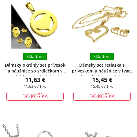
Skladom
Skladom
Dámsky okrúhly set prívesok
Dámsky set retiazka s
a náušnice so srdiečkom v
príveskom a náušnice v tvare
zlatej farbe
+ darčeková
srdca - Corin
+ darčeková
11,63 €
15,45 €
krabička zadarmo
krabička zadarmo
Jednotková
Jednotková
11,63 € / 1 ks
15,45 € / 1 ks
cena:
cena:
DO KOŠÍKA
DO KOŠÍKA