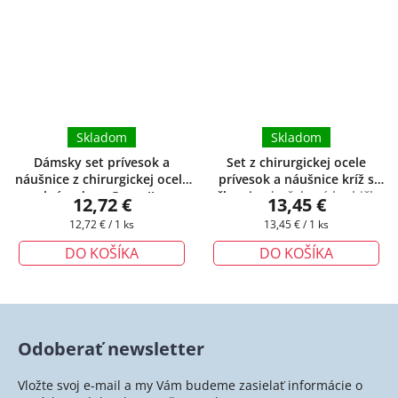
Skladom
Skladom
Dámsky set prívesok a
Set z chirurgickej ocele
náušnice z chirurgickej ocele
prívesok a náušnice kríž s
plné srdce - Gwen II.
+
očkami
+ darčeková krabička
12,72 €
13,45 €
darčeková krabička zadarmo
zadarmo
Jednotková
Jednotková
12,72 € / 1 ks
13,45 € / 1 ks
cena:
cena:
DO KOŠÍKA
DO KOŠÍKA
Odoberať newsletter
Vložte svoj e-mail a my Vám budeme zasielať informácie o