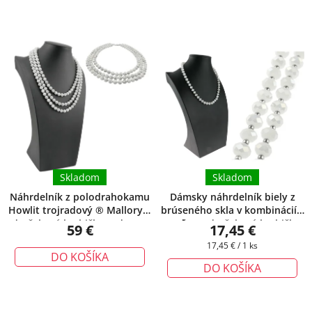
Skladom
Skladom
Náhrdelník z polodrahokamu
Dámsky náhrdelník biely z
Howlit trojradový ® Mallory
+
brúseného skla v kombinácií s
darčeková krabička zadarmo
oceľou
+ darčeková krabička
59 €
17,45 €
zadarmo
Jednotková
17,45 € / 1 ks
DO KOŠÍKA
cena:
DO KOŠÍKA