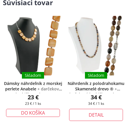
Súvisiaci tovar
Skladom
Skladom
Dámsky náhrdeľník z morskej
Náhrdeník z polodrahokamu
perlete Anabele
+ darčeková
Skamenelé drevo ®
+
krabička zadarmo
darčeková krabička zadarmo
23 €
34 €
Jednotková
Jednotková
23 € / 1 ks
34 € / 1 ks
cena:
cena:
DO KOŠÍKA
DETAIL