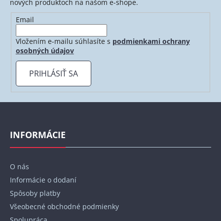
nových produktoch na našom e-shope.
Email
Vložením e-mailu súhlasíte s
podmienkami ochrany
osobných údajov
PRIHLÁSIŤ SA
Z
á
p
INFORMÁCIE
ä
t
O nás
i
Informácie o dodaní
e
Spôsoby platby
Všeobecné obchodné podmienky
Spolupráca