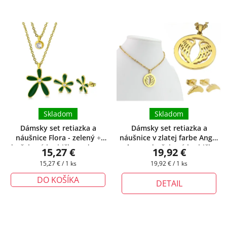
Skladom
Skladom
Dámsky set retiazka a
Dámsky set retiazka a
náušnice Flora - zelený
+
náušnice v zlatej farbe Angel
darčeková krabička zadarmo
wings
+ darčeková krabička
15,27 €
19,92 €
zadarmo
Jednotková
Jednotková
15,27 € / 1 ks
19,92 € / 1 ks
cena:
cena:
DO KOŠÍKA
DETAIL