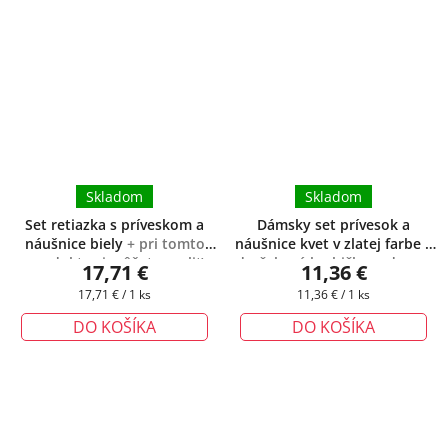
Skladom
Skladom
Set retiazka s príveskom a
Dámsky set prívesok a
náušnice biely
+ pri tomto
náušnice kvet v zlatej farbe
+
produkte si môžete zvoliť
darčeková krabička zadarmo
17,71 €
11,36 €
dĺžku retiazky podľa Vášich
Jednotková
Jednotková
17,71 € / 1 ks
11,36 € / 1 ks
potrieb
cena:
cena:
DO KOŠÍKA
DO KOŠÍKA