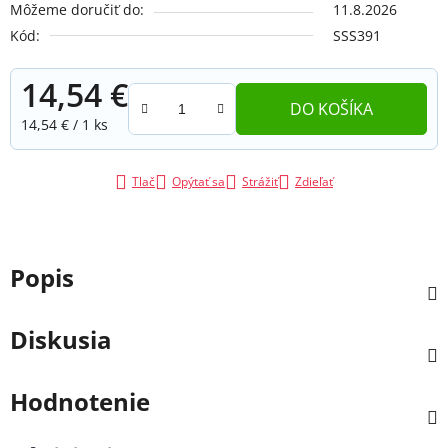
Môžeme doručiť do:
11.8.2026
Kód:
SSS391
14,54 €
DO KOŠÍKA
Jednotková cena:
14,54 € / 1 ks
Tlač
Opýtať sa
Strážiť
Zdieľať
Popis
Diskusia
Hodnotenie