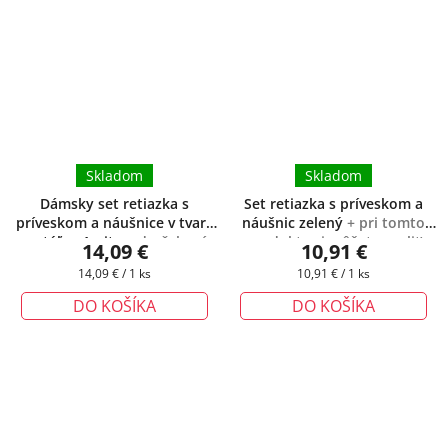
Skladom
Skladom
Dámsky set retiazka s
Set retiazka s príveskom a
príveskom a náušnice v tvare
náušnic zelený
+ pri tomto
motýľa - Amity
+ darčeková
produkte si môžete zvoliť
14,09 €
10,91 €
krabička zadarmo
dĺžku retiazky podľa Vášich
Jednotková
Jednotková
14,09 € / 1 ks
10,91 € / 1 ks
potrieb
cena:
cena:
DO KOŠÍKA
DO KOŠÍKA