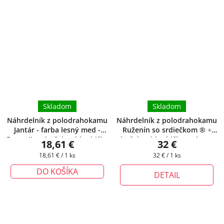
Skladom
Skladom
Náhrdelník z polodrahokamu
Náhrdelník z polodrahokamu
Jantár - farba lesný med -
Ruženín so srdiečkom ®
+
Darya II.
+ darčeková krabička
darčeková krabička zadarmo
18,61 €
32 €
zadarmo
Jednotková
Jednotková
18,61 € / 1 ks
32 € / 1 ks
cena:
cena:
DO KOŠÍKA
DETAIL