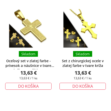
Skladom
Skladom
Oceľový set v zlatej farbe -
Set z chirurgickej ocele v
prívesok a náušnice v tvare
zlatej farbe v tvare kríža
kríža s modlitbou
13,63 €
13,63 €
Jednotková
Jednotková
13,63 € / 1 ks
13,63 € / 1 ks
cena:
cena:
DO KOŠÍKA
DO KOŠÍKA