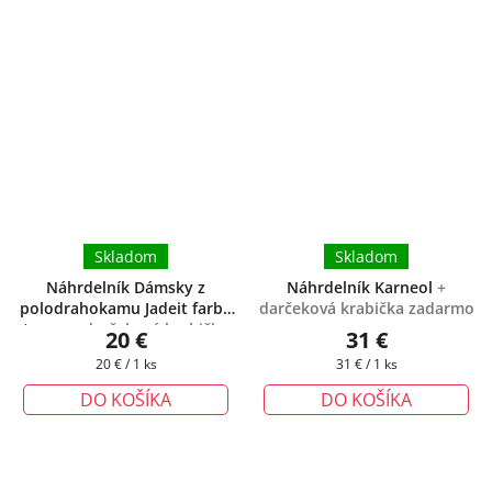
Skladom
Skladom
Náhrdelník Dámsky z
Náhrdelník Karneol
+
polodrahokamu Jadeit farba
darčeková krabička zadarmo
topas
+ darčeková krabička
20 €
31 €
zadarmo
Jednotková
Jednotková
20 € / 1 ks
31 € / 1 ks
cena:
cena:
DO KOŠÍKA
DO KOŠÍKA