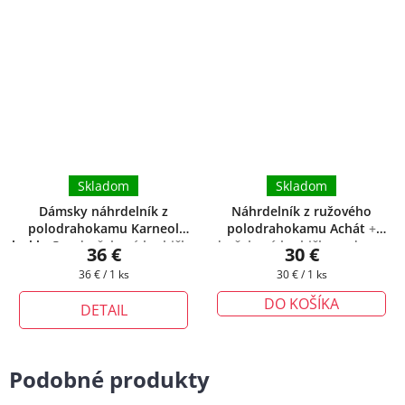
Skladom
Skladom
Dámsky náhrdelník z
Náhrdelník z ružového
polodrahokamu Karneol
polodrahokamu Achát
+
leskly ®
+ darčeková krabička
darčeková krabička zadarmo
36 €
30 €
zadarmo
Jednotková
Jednotková
36 € / 1 ks
30 € / 1 ks
cena:
cena:
DO KOŠÍKA
DETAIL
Podobné produkty