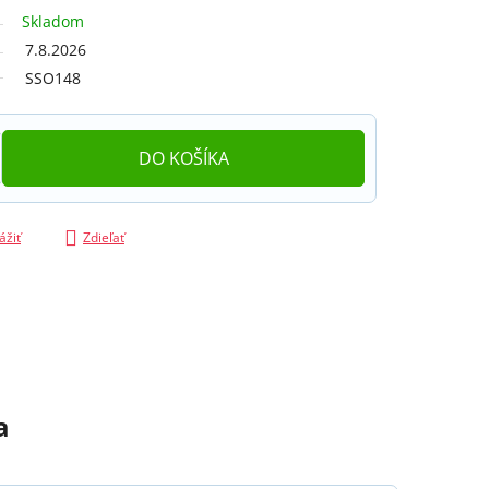
Skladom
7.8.2026
SSO148
DO KOŠÍKA
ážiť
Zdieľať
a