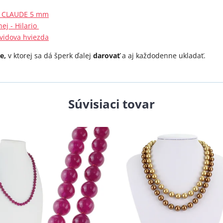
e - CLAUDE 5 mm
ej - Hilario
ávidova hviezda
e,
v ktorej sa dá šperk ďalej
darovať
a aj každodenne ukladať.
Súvisiaci tovar