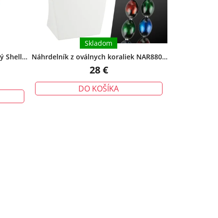
Skladom
ý Shell
Náhrdelník z oválnych koraliek NAR8805
adarmo
+ darčeková krabička zadarmo
28 €
DO KOŠÍKA