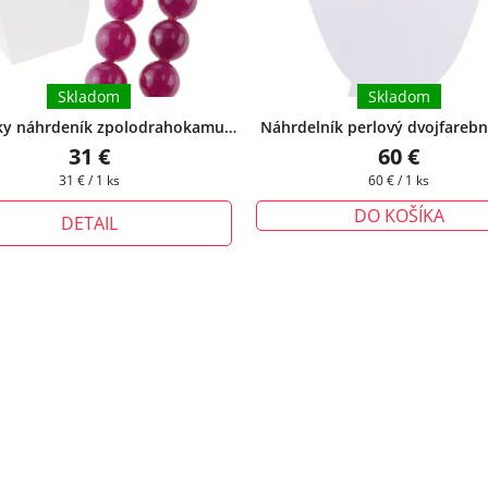
Skladom
Skladom
y náhrdeník zpolodrahokamu
Náhrdelník perlový dvojfarebn
Jadeit 8 mm ®
+ darčeková krabička
perly
+ darčeková krabička z
31 €
60 €
zadarmo
Jednotková
Jednotková
31 € / 1 ks
60 € / 1 ks
cena:
cena:
DO KOŠÍKA
DETAIL