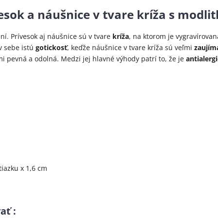
ívesok a náušnice v tvare kríža s modl
ní. Prívesok aj náušnice sú v tvare
kríža
, na ktorom je vygravírova
v sebe istú
gotickosť
, keďže náušnice v tvare kríža sú veľmi
zaují
mi pevná a odolná. Medzi jej hlavné výhody patrí to, že je
antialerg
tiazku x 1,6 cm
ať :