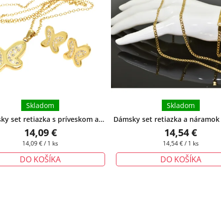
Skladom
Skladom
y set retiazka s príveskom a
Dámsky set retiazka a náramok 
nice v tvare motýľa - Amity
+
14,09 €
14,54 €
rčeková krabička zadarmo
Jednotková
Jednotková
14,09 € / 1 ks
14,54 € / 1 ks
cena:
cena:
DO KOŠÍKA
DO KOŠÍKA