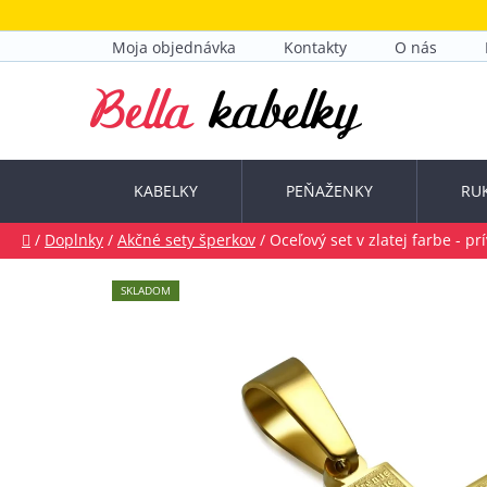
Prejsť
na
Moja objednávka
Kontakty
O nás
obsah
KABELKY
PEŇAŽENKY
RU
Domov
/
Doplnky
/
Akčné sety šperkov
/
Oceľový set v zlatej farbe - p
SKLADOM