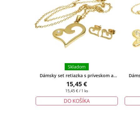
Skladom
Dámsky set retiazka s príveskom a
Dámsk
náušnice v tvare srdca - Corin
+
náuš
15,45 €
darčeková krabička zadarmo
da
Jednotková
15,45 € / 1 ks
cena:
DO KOŠÍKA