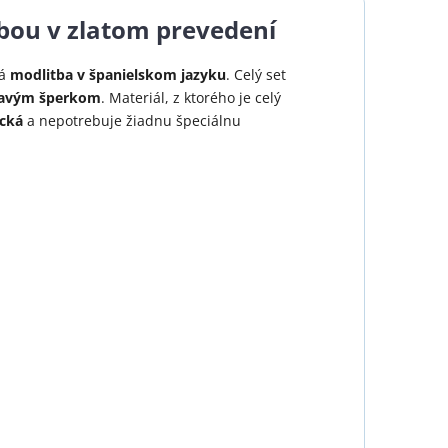
itbou v zlatom prevedení
ná
modlitba v španielskom jazyku
. Celý set
mavým
šperkom
. Materiál, z ktorého je celý
ická
a nepotrebuje žiadnu špeciálnu