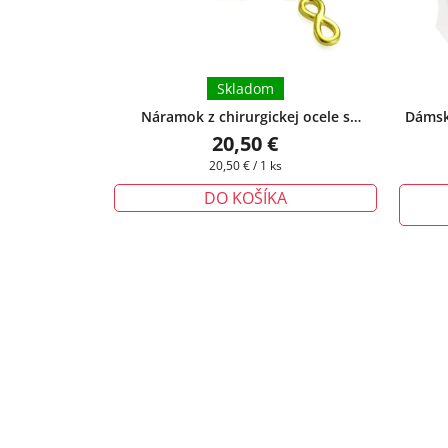
Skladom
Náramok z chirurgickej ocele s
Dámsk
príveskom ležatej osmičky - zlatý
+
20,50 €
darčeková krabička zadarmo
Jednotková
20,50 € / 1 ks
cena:
DO KOŠÍKA