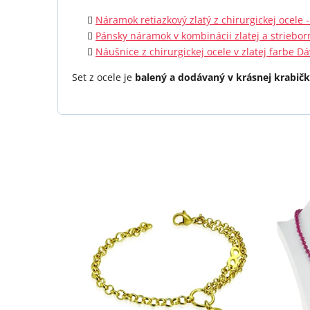
Náramok retiazkový zlatý z chirurgickej ocel
Pánsky náramok v kombinácii zlatej a strieborn
Náušnice z chirurgickej ocele v zlatej farbe D
Set z ocele je
balený a dodávaný v krásnej krabičk