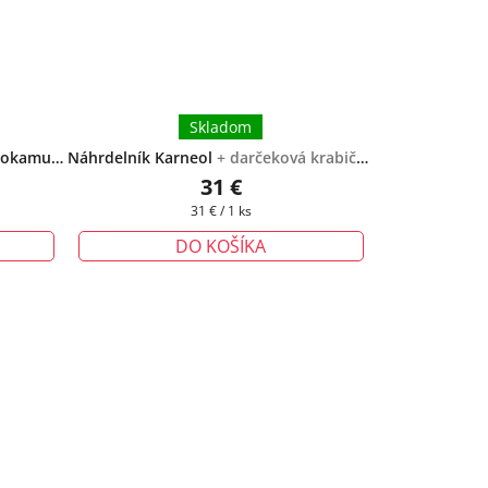
Skladom
ahokamu
Náhrdelník Karneol
+ darčeková krabička
zadarmo
31 €
Jednotková
31 € / 1 ks
cena:
DO KOŠÍKA