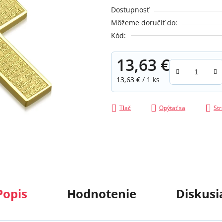
je
Dostupnosť
0,0
Môžeme doručiť do:
z
Kód:
5
hviezdičiek.
13,63 €
Jednotková cena:
13,63 € / 1 ks
Tlač
Opýtať sa
Str
Popis
Hodnotenie
Diskusi