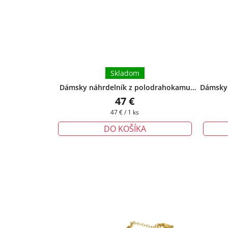
Skladom
Dámsky náhrdelník z polodrahokamu
Dámsky 
Pyrit v tvare srdiečok
+ darčeková
biely
47 €
krabička zadarmo
Jednotková
47 € / 1 ks
cena:
DO KOŠÍKA