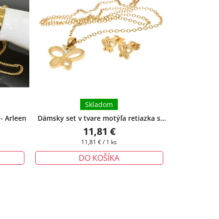
Skladom
- Arleen
Dámsky set v tvare motýľa retiazka s
príveskom a náušnice - Yara
+ darčeková
11,81 €
krabička zadarmo
Jednotková
11,81 € / 1 ks
cena:
DO KOŠÍKA