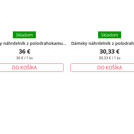
Skladom
Skladom
 náhrdelník z polodrahokamu
Dámsky náhrdelník z polodr
 s príveskom srdce ®
+ darčeková
Apatit
36 €
30,33 €
krabička zadarmo
Jednotková
Jednotková
36 € / 1 ks
30,33 € / 1 ks
cena:
cena:
DO KOŠÍKA
DO KOŠÍKA