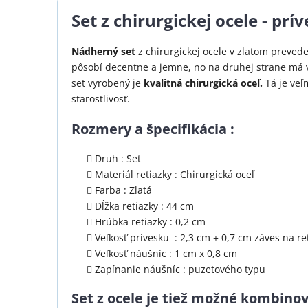
Set z chirurgickej ocele - pr
Nádherný set
z chirurgickej ocele v zlatom prevede
pôsobí decentne a jemne, no na druhej strane má 
set vyrobený je
kvalitná chirurgická oceľ.
Tá je veľ
starostlivosť.
Rozmery a špecifikácia :
Druh : Set
Materiál retiazky : Chirurgická oceľ
Farba : Zlatá
Dĺžka retiazky : 44 cm
Hrúbka retiazky : 0,2 cm
Veľkosť prívesku : 2,3 cm + 0,7 cm záves na re
Veľkosť náušníc : 1 cm x 0,8 cm
Zapínanie náušníc : puzetového typu
Set z ocele je tiež možné kombinov