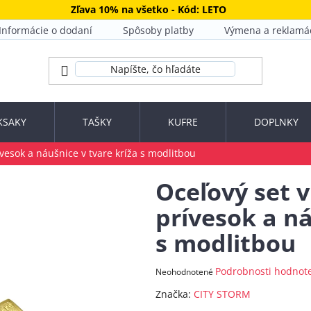
Zľava 10% na všetko - Kód: LETO
Informácie o dodaní
Spôsoby platby
Výmena a reklamá
KSAKY
TAŠKY
KUFRE
DOPLNKY
rívesok a náušnice v tvare kríža s modlitbou
Oceľový set v 
prívesok a ná
s modlitbou
Priemerné
Podrobnosti hodnot
Neohodnotené
hodnotenie
Značka:
CITY STORM
produktu