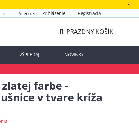
Prihlásenie
Registrácia
cie
Všeobecné obchodné podmienky
Zásady ochrany o
PRÁZDNY KOŠÍK
NÁKUPNÝ
KOŠÍK
VÝPREDAJ
NOVINKY
zlatej farbe -
ušnice v tvare kríža
enia