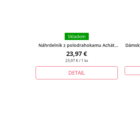
Skladom
Náhrdelník z polodrahokamu Achát
Dámsky
pruhovaný - hnedý
+ darčeková krabička
Sodalit
23,97 €
zadarmo
Jednotková
23,97 € / 1 ks
cena:
DETAIL