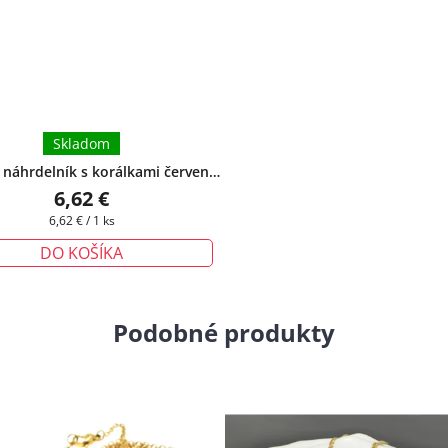
Skladom
náhrdelník s korálkami červeno
+ darčeková krabička zadarmo
6,62 €
Jednotková
6,62 € / 1 ks
cena:
DO KOŠÍKA
Podobné produkty