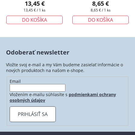
očkami
+ darčeková krabička
krabička zadarmo
13,45 €
8,65 €
zadarmo
Jednotková
Jednotková
13,45 € / 1 ks
8,65 € / 1 ks
cena:
cena:
DO KOŠÍKA
DO KOŠÍKA
Odoberať newsletter
Vložte svoj e-mail a my Vám budeme zasielať informácie o
nových produktoch na našom e-shope.
Email
Vložením e-mailu súhlasíte s
podmienkami ochrany
osobných údajov
PRIHLÁSIŤ SA