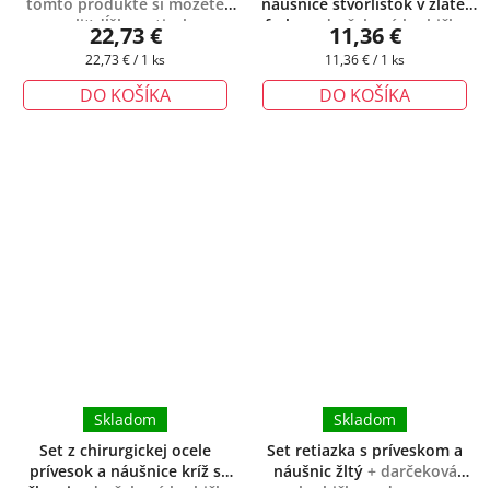
tomto produkte si môžete
náušnice štvorlístok v zlatej
zvoliť dĺžku retiazky
farbe
+ darčeková krabička
22,73 €
11,36 €
zadarmo
Jednotková
Jednotková
22,73 € / 1 ks
11,36 € / 1 ks
cena:
cena:
DO KOŠÍKA
DO KOŠÍKA
Skladom
Skladom
Set z chirurgickej ocele
Set retiazka s príveskom a
prívesok a náušnice kríž s
náušnic žltý
+ darčeková