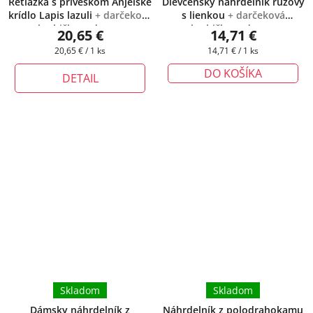
Retiazka s príveskom Anjelské
Dievčenský náhrdelník ružový
krídlo Lapis lazuli
+ darčeková
s lienkou
+ darčeková
krabička zadarmo
krabička zadarmo
20,65 €
14,71 €
Jednotková
Jednotková
20,65 € / 1 ks
14,71 € / 1 ks
cena:
cena:
DO KOŠÍKA
DETAIL
Skladom
Skladom
Dámsky náhrdelník z
Náhrdelník z polodrahokamu