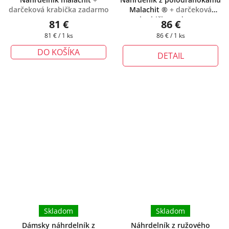
darčeková krabička zadarmo
Malachit ®
+ darčeková
krabička zadarmo
81 €
86 €
Jednotková
Jednotková
81 € / 1 ks
86 € / 1 ks
cena:
cena:
DO KOŠÍKA
DETAIL
Skladom
Skladom
Dámsky náhrdelník z
Náhrdelník z ružového