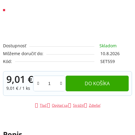
Dostupnosť
Skladom
Môžeme doručiť do:
10.8.2026
Kód:
SET559
9,01 €
DO KOŠÍKA
Jednotková cena:
9,01 € / 1 ks
Tlač
Opýtať sa
Strážiť
Zdieľať
Popis