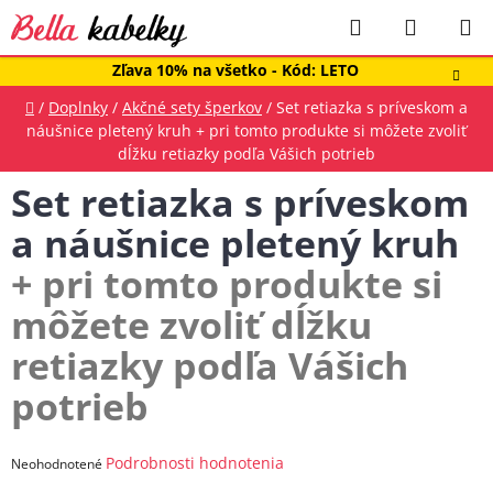
Prejsť
Hľadať
NÁKUP
na
obsah
KOŠÍK
Zľava 10% na všetko - Kód: LETO
Domov
/
Doplnky
/
Akčné sety šperkov
/
Set retiazka s príveskom a
náušnice pletený kruh
+ pri tomto produkte si môžete zvoliť
dĺžku retiazky podľa Vášich potrieb
Set retiazka s príveskom
a náušnice pletený kruh
+ pri tomto produkte si
môžete zvoliť dĺžku
retiazky podľa Vášich
potrieb
Priemerné
Podrobnosti hodnotenia
Neohodnotené
hodnotenie