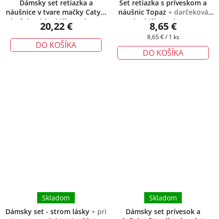
Dámsky set retiazka a
Set retiazka s príveskom a
náušnice v tvare mačky Caty
+
náušnic Topaz
+ darčeková
darčeková krabička zadarmo
krabička zadarmo
20,22 €
8,65 €
Jednotková
8,65 € / 1 ks
DO KOŠÍKA
cena:
DO KOŠÍKA
Skladom
Skladom
Dámsky set - strom lásky
+ pri
Dámsky set prívesok a