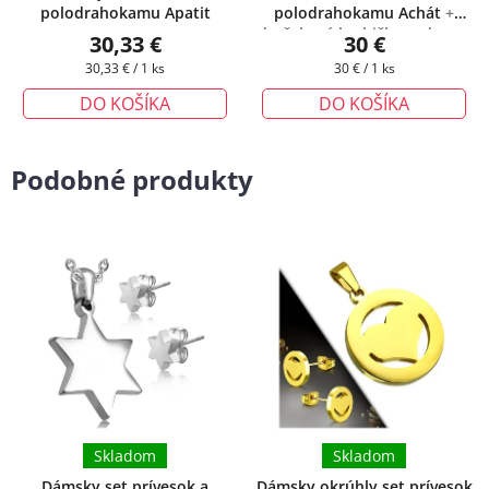
polodrahokamu Apatit
polodrahokamu Achát
+
darčeková krabička zadarmo
30,33 €
30 €
Jednotková
Jednotková
30,33 € / 1 ks
30 € / 1 ks
cena:
cena:
DO KOŠÍKA
DO KOŠÍKA
Podobné produkty
Skladom
Skladom
Dámsky set prívesok a
Dámsky okrúhly set prívesok