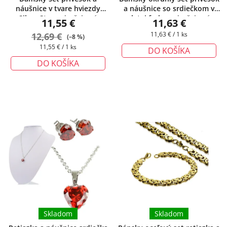
náušnice v tvare hviezdy
a náušnice so srdiečkom v
Silver Star
+ darčeková
zlatej farbe
+ darčeková
11,55 €
11,63 €
krabička zadarmo
krabička zadarmo
Jednotková
12,69 €
11,63 € / 1 ks
(–8 %)
cena:
Jednotková
11,55 € / 1 ks
DO KOŠÍKA
cena:
DO KOŠÍKA
Skladom
Skladom