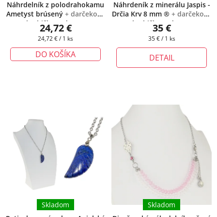
Náhrdelník z polodrahokamu
Náhrdeník z minerálu Jaspis -
Ametyst brúsený
+ darčeková
Drčia Krv 8 mm ®
+ darčeková
krabička zadarmo
krabička zadarmo
24,72 €
35 €
Jednotková
Jednotková
24,72 € / 1 ks
35 € / 1 ks
cena:
cena:
DO KOŠÍKA
DETAIL
Skladom
Skladom