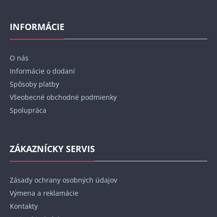
Z
á
p
INFORMÁCIE
ä
t
O nás
i
Informácie o dodaní
e
Spôsoby platby
Všeobecné obchodné podmienky
Spolupráca
ZÁKAZNÍCKY SERVIS
Zásady ochrany osobných údajov
Výmena a reklamácie
Kontakty