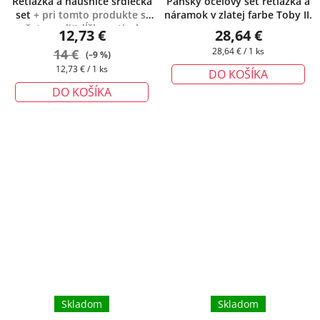
Retiazka a náušnice srdiečka
Pánsky oceľový set retiazka a
set
+ pri tomto produkte si
náramok v zlatej farbe Toby II.
mžete zvoliť dĺžku retiazky
12,73 €
28,64 €
podľa Vášich potrieb
Jednotková
14 €
28,64 € / 1 ks
(–9 %)
cena:
Jednotková
12,73 € / 1 ks
DO KOŠÍKA
cena:
DO KOŠÍKA
Skladom
Skladom