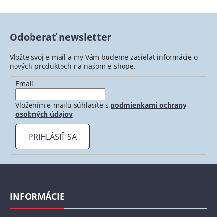
v
l
á
Odoberať newsletter
d
a
Vložte svoj e-mail a my Vám budeme zasielať informácie o
c
nových produktoch na našom e-shope.
i
e
Email
p
r
Vložením e-mailu súhlasíte s
podmienkami ochrany
v
osobných údajov
k
y
PRIHLÁSIŤ SA
v
ý
p
Z
i
á
s
p
INFORMÁCIE
u
ä