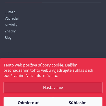
Súťaže
Výpredaj
Novinky
Značky
Blog
Kontakt
Tento web používa súbory cookie. Ďalším
+421 948 152 820
prechádzaním tohto webu vyjadrujete súhlas s ich
používaním. Viac informácií
tu
.
Nastavenie
Vytvoril Shoptet
Odmietnuť
Súhlasím
Copyright 2026
Bellakabelky.sk
. Všetky práva vyhradené.