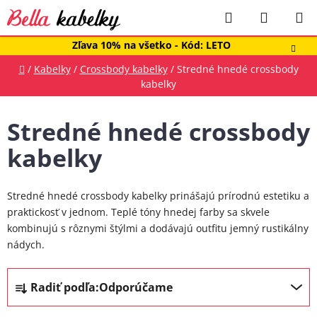
Prejsť
Hľadať
NÁKUP
na
obsah
KOŠÍK
Zľava 10% na všetko - Kód: LETO
Domov
/
Kabelky
/
Crossbody kabelky
/
Stredné hnedé crossbody
kabelky
Stredné hnedé crossbody
kabelky
Stredné hnedé crossbody kabelky prinášajú prírodnú estetiku a
praktickosť v jednom. Teplé tóny hnedej farby sa skvele
kombinujú s rôznymi štýlmi a dodávajú outfitu jemný rustikálny
nádych.
R
Radiť podľa:
Odporúčame
a
d