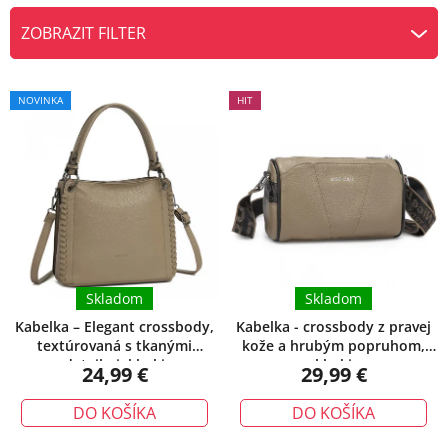
e
ZOBRAZIT FILTER
n
V
i
ý
e
NOVINKA
HIT
p
p
i
r
s
o
p
d
r
u
o
k
d
t
u
Skladom
Skladom
o
k
v
Kabelka – Elegant crossbody,
Kabelka - crossbody z pravej
textúrovaná s tkanými
kože a hrubým popruhom,
t
detailmi, khaki
khaki
24,99 €
29,99 €
o
v
DO KOŠÍKA
DO KOŠÍKA