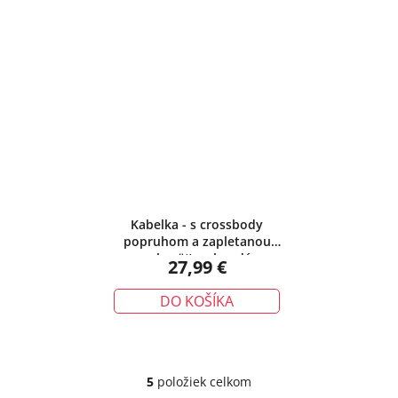
Kabelka - s crossbody
popruhom a zapletanou
rukoväťou, hnedá
27,99 €
DO KOŠÍKA
5
položiek celkom
O