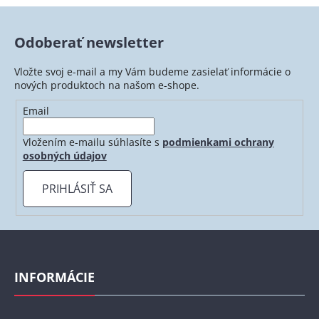
a
a
c
n
i
i
Odoberať newsletter
e
e
p
Vložte svoj e-mail a my Vám budeme zasielať informácie o
r
nových produktoch na našom e-shope.
v
Email
k
y
Vložením e-mailu súhlasíte s
podmienkami ochrany
v
osobných údajov
ý
p
PRIHLÁSIŤ SA
i
s
u
Z
á
p
INFORMÁCIE
ä
t