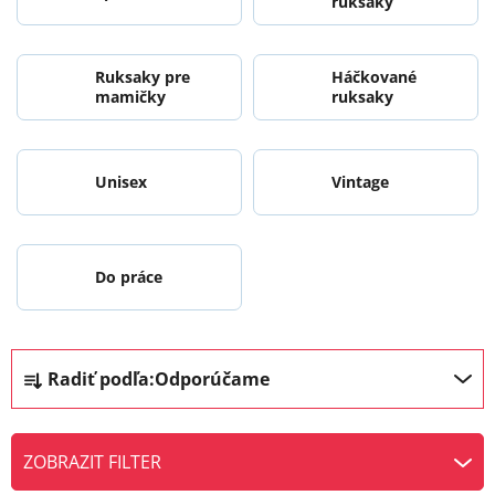
ruksaky
Ruksaky pre
Háčkované
mamičky
ruksaky
Unisex
Vintage
Do práce
R
Radiť podľa:
Odporúčame
a
d
e
ZOBRAZIT FILTER
n