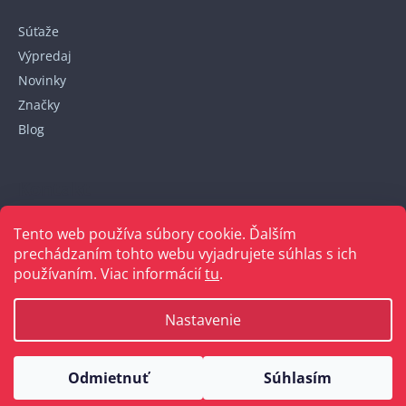
Súťaže
Výpredaj
Novinky
Značky
Blog
Kontakt
Tento web používa súbory cookie. Ďalším
+421 948 152 820
prechádzaním tohto webu vyjadrujete súhlas s ich
používaním. Viac informácií
tu
.
Nastavenie
Vytvoril Shoptet
Odmietnuť
Súhlasím
Copyright 2026
Bellakabelky.sk
. Všetky práva vyhradené.
Upraviť nastavenie cookies