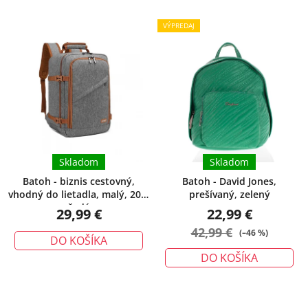
V
i
ý
e
VÝPREDAJ
p
p
i
r
s
o
p
d
r
u
o
k
d
t
u
Skladom
Skladom
o
k
v
Batoh - biznis cestovný,
Batoh - David Jones,
vhodný do lietadla, malý, 20L,
prešívaný, zelený
t
šedý
29,99 €
22,99 €
o
42,99 €
v
(–46 %)
DO KOŠÍKA
DO KOŠÍKA