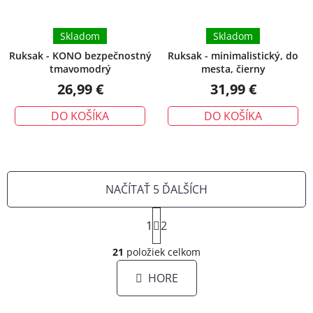
Skladom
Skladom
Ruksak - KONO bezpečnostný
Ruksak - minimalistický, do
tmavomodrý
mesta, čierny
26,99 €
31,99 €
DO KOŠÍKA
DO KOŠÍKA
NAČÍTAŤ 5 ĎALŠÍCH
S
1
t
2
O
r
á
21
položiek celkom
v
n
l
HORE
k
á
o
d
v