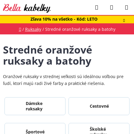
Prejsť
Hľadať
NÁKUP
na
obsah
KOŠÍK
Zľava 10% na všetko - Kód: LETO
Domov
/
Ruksaky
/
Stredné oranžové ruksaky a batohy
Stredné oranžové
ruksaky a batohy
Oranžové ruksaky v strednej veľkosti sú ideálnou voľbou pre
ľudí, ktorí majú radi živé farby a praktické riešenia.
Dámske
Cestovné
ruksaky
Školské
Športové