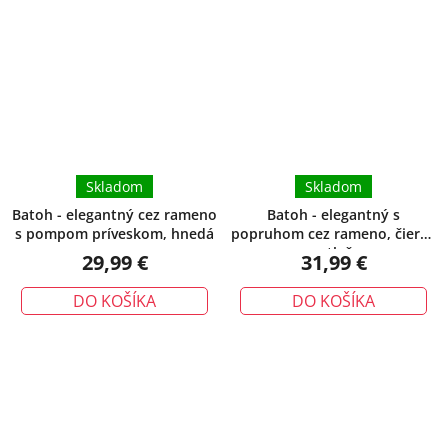
Skladom
Skladom
Batoh - elegantný cez rameno
Batoh - elegantný s
s pompom príveskom, hnedá
popruhom cez rameno, čierny
s potlačou
29,99 €
31,99 €
DO KOŠÍKA
DO KOŠÍKA