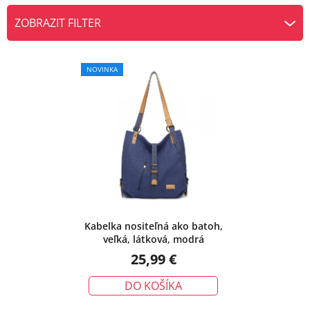
e
ZOBRAZIT FILTER
n
V
i
ý
e
NOVINKA
p
p
i
r
s
o
p
d
r
u
o
k
d
t
u
o
k
v
Kabelka nositeľná ako batoh,
veľká, látková, modrá
t
25,99 €
o
v
DO KOŠÍKA