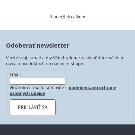
1
položiek celkom
O
v
l
á
Odoberať newsletter
d
a
Vložte svoj e-mail a my Vám budeme zasielať informácie o
c
nových produktoch na našom e-shope.
i
e
Email
p
r
Vložením e-mailu súhlasíte s
podmienkami ochrany
v
osobných údajov
k
y
PRIHLÁSIŤ SA
v
ý
p
Z
i