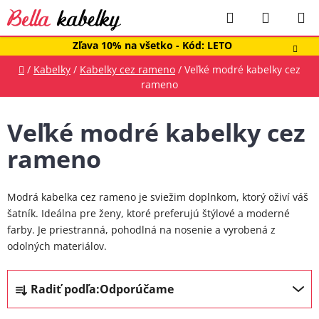
Prejsť
Hľadať
NÁKUP
na
obsah
KOŠÍK
Zľava 10% na všetko - Kód: LETO
Domov
/
Kabelky
/
Kabelky cez rameno
/
Veľké modré kabelky cez
rameno
Veľké modré kabelky cez
rameno
Modrá kabelka cez rameno je sviežim doplnkom, ktorý oživí váš
šatník. Ideálna pre ženy, ktoré preferujú štýlové a moderné
farby. Je priestranná, pohodlná na nosenie a vyrobená z
odolných materiálov.
R
Radiť podľa:
Odporúčame
a
d