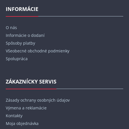
á
s
p
INFORMÁCIE
u
ä
t
O nás
i
Informácie o dodaní
e
Spôsoby platby
Všeobecné obchodné podmienky
Spolupráca
ZÁKAZNÍCKY SERVIS
Zásady ochrany osobných údajov
Výmena a reklamácie
Kontakty
Moja objednávka