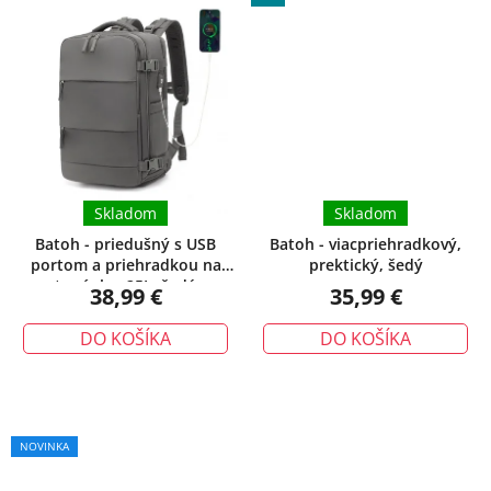
Skladom
Skladom
Batoh - priedušný s USB
Batoh - viacpriehradkový,
portom a priehradkou na
prektický, šedý
topánky, 25L, šedý
38,99 €
35,99 €
DO KOŠÍKA
DO KOŠÍKA
NOVINKA