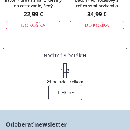
Batoh - urban smart, ideálny
Batoh - voľnočasový s
na cestovanie, šedý
reflexnými prvkami a
priehradkou na PC, šedý
22,99 €
34,99 €
DO KOŠÍKA
DO KOŠÍKA
NAČÍTAŤ 5 ĎALŠÍCH
S
1
t
2
O
r
á
21
položiek celkom
v
n
l
HORE
k
á
o
d
v
a
a
c
n
i
i
Odoberať newsletter
e
e