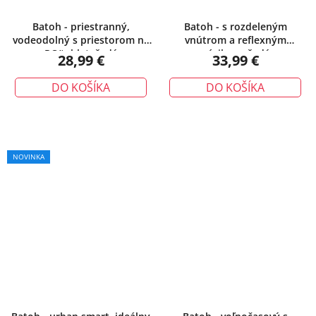
Batoh - priestranný,
Batoh - s rozdeleným
vodeodolný s priestorom na
vnútrom a reflexným
PC/tablet, šedý
pásikom, šedý
28,99 €
33,99 €
DO KOŠÍKA
DO KOŠÍKA
NOVINKA