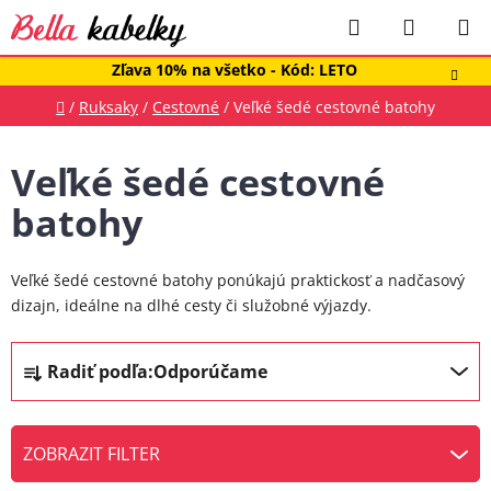
Prejsť
Hľadať
NÁKUP
na
obsah
KOŠÍK
Zľava 10% na všetko - Kód: LETO
Domov
/
Ruksaky
/
Cestovné
/
Veľké šedé cestovné batohy
Veľké šedé cestovné
batohy
Veľké šedé cestovné batohy ponúkajú praktickosť a nadčasový
dizajn, ideálne na dlhé cesty či služobné výjazdy.
R
Radiť podľa:
Odporúčame
a
d
e
ZOBRAZIT FILTER
n