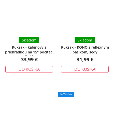
Skladom
Skladom
Ruksak - kabínový s
Ruksak - KONO s reflexným
priehradkou na 15" počítač,
pásikom, šedý
šedý
33,99 €
31,99 €
DO KOŠÍKA
DO KOŠÍKA
NOVINKA