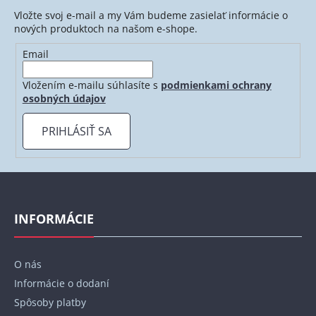
p
Vložte svoj e-mail a my Vám budeme zasielať informácie o
r
nových produktoch na našom e-shope.
v
Email
k
y
Vložením e-mailu súhlasíte s
podmienkami ochrany
v
osobných údajov
ý
p
PRIHLÁSIŤ SA
i
s
u
Z
á
p
INFORMÁCIE
ä
t
O nás
i
Informácie o dodaní
e
Spôsoby platby