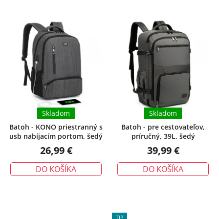
V
i
ý
e
p
p
i
r
s
o
p
d
r
u
o
k
d
t
u
Skladom
Skladom
o
k
v
Batoh - KONO priestranný s
Batoh - pre cestovateľov,
usb nabíjacím portom, šedý
príručný, 39L, šedý
t
26,99 €
39,99 €
o
v
DO KOŠÍKA
DO KOŠÍKA
TIP