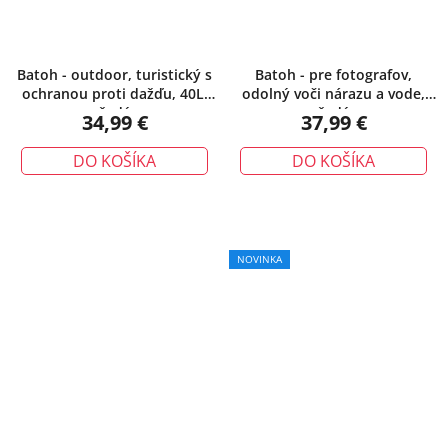
Batoh - outdoor, turistický s
Batoh - pre fotografov,
ochranou proti dažďu, 40L,
odolný voči nárazu a vode,
šedý
šedý
34,99 €
37,99 €
DO KOŠÍKA
DO KOŠÍKA
NOVINKA