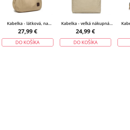
o
d
u
Kabelka - látková, na
Kabelka - veľká nákupná
Kabe
k
rameno s trojitým vnútrom,
taška, látková, khaki
batoh, 
27,99 €
24,99 €
t
khaki
o
DO KOŠÍKA
DO KOŠÍKA
v
O
v
l
á
d
a
c
i
e
p
r