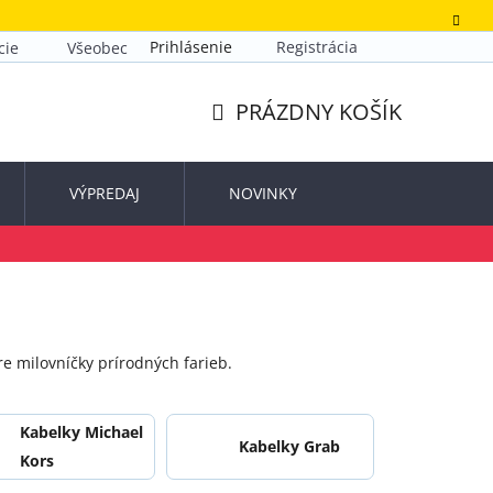
Prihlásenie
Registrácia
cie
Všeobecné obchodné podmienky
Zásady ochrany o
PRÁZDNY KOŠÍK
NÁKUPNÝ
KOŠÍK
VÝPREDAJ
NOVINKY
pre milovníčky prírodných farieb.
Kabelky Michael
Kabelky Grab
Kors