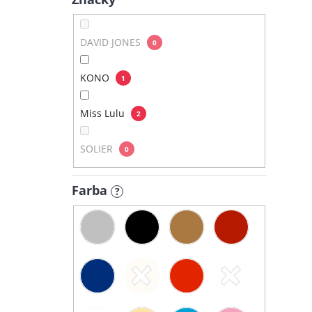
DAVID JONES
0
KONO
1
Miss Lulu
2
SOLIER
0
Farba
?