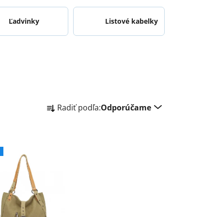
Ľadvinky
Listové kabelky
R
Radiť podľa:
Odporúčame
a
d
e
n
i
e
p
r
o