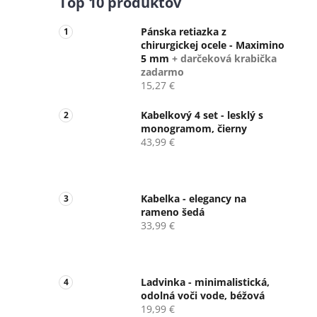
Top 10 produktov
Pánska retiazka z
chirurgickej ocele - Maximino
5 mm
+ darčeková krabička
zadarmo
15,27 €
Kabelkový 4 set - lesklý s
monogramom, čierny
43,99 €
Kabelka - elegancy na
rameno šedá
33,99 €
Ladvinka - minimalistická,
odolná voči vode, béžová
19,99 €