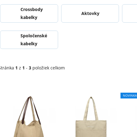
Crossbody
Aktovky
kabelky
Spoločenské
kabelky
Stránka
1
z
1
-
3
položiek celkom
V
ý
NOVINKA
p
i
s
p
r