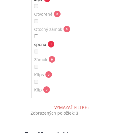
Otvorené
0
Otočný zámok
0
spona
1
Zámok
0
Klips
0
Klip
0
VYMAZAŤ FILTRE
Zobrazených položiek:
3