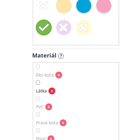
Materiál
?
Eko koža
0
Látka
3
PVC
0
Pravá koža
0
Plast
0