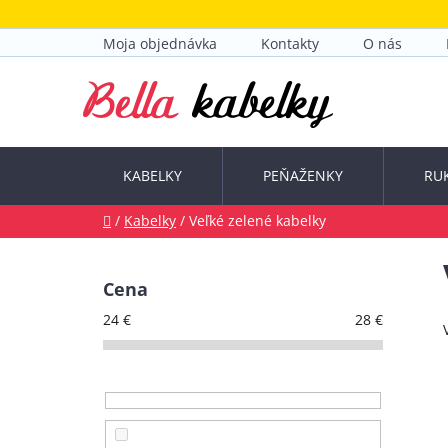
Prejsť
na
Moja objednávka
Kontakty
O nás
obsah
KABELKY
PEŇAŽENKY
RU
Domov
/
Kabelky
/
Veľké zelené kabelky
B
o
Cena
č
24
€
28
€
n
ý
p
a
n