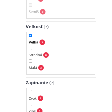
Semiš
0
Veľkosť
?
Veľká
3
Stredná
8
Malá
3
Zapínanie
?
Cvok
3
Zips
1