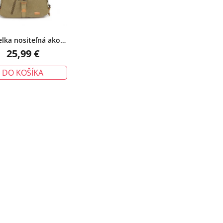
d
u
k
lka nositeľná ako
t
veľká, látková, khaki
25,99 €
o
v
DO KOŠÍKA