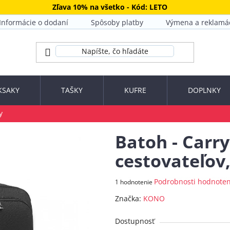
Zľava 10% na všetko - Kód: LETO
Informácie o dodaní
Spôsoby platby
Výmena a reklamá
KSAKY
TAŠKY
KUFRE
DOPLNKY
y
Batoh - Carry
cestovateľov,
Priemerné
Podrobnosti hodnoten
1 hodnotenie
hodnotenie
Značka:
KONO
produktu
je
Dostupnosť
5,0