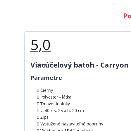
Po
5,0
Priemerné
hodnotenie
Viacúčelový batoh - Carryon
1 hodnotenie
produktu
je
5,0
Parametre
z
5
hviezdičiek.
Čierny
Polyester - látka
Tmavé doplnky
v: 40 x š: 25 x h: 20 cm
Zips
Vystužené nastaviteľné popruhy
Vhodné pre 15,6" notebook