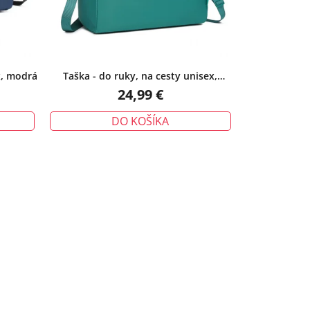
x, modrá
Taška - do ruky, na cesty unisex,
tyrkysová
24,99 €
DO KOŠÍKA