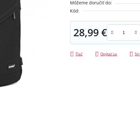
Môžeme doručiť do:
z
Kód:
5
hviezdičiek.
28,99 €
Jednotková cena:
Tlač
Opýtať sa
Str