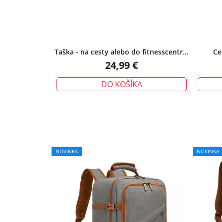
Taška - na cesty alebo do fitnesscentra,
Ce
ružová
vodeod
24,99 €
DO KOŠÍKA
NOVINKA
NOVINKA