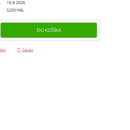
10.8.2026
S2501ML
DO KOŠÍKA
ážiť
Zdieľať