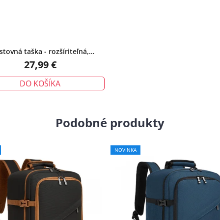
stovná taška - rozšíriteľná,
olná s kozmetickou taštičkou,
27,99 €
fialová
DO KOŠÍKA
Podobné produkty
NOVINKA