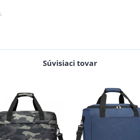
.
Súvisiaci tovar