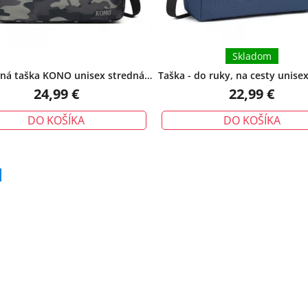
Skladom
ná taška KONO unisex stredná
Taška - do ruky, na cesty unise
maskáčová
24,99 €
22,99 €
DO KOŠÍKA
DO KOŠÍKA