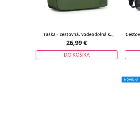
Taška - cestovná, vodeodolná s
Cestov
priehradkou na PC, zelená
26,99 €
DO KOŠÍKA
NOVINKA