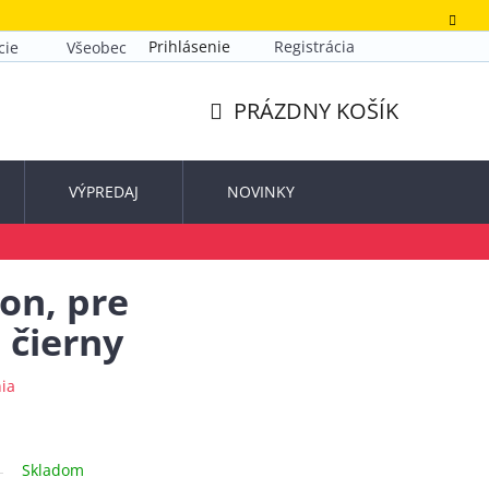
Prihlásenie
Registrácia
cie
Všeobecné obchodné podmienky
Zásady ochrany o
PRÁZDNY KOŠÍK
NÁKUPNÝ
KOŠÍK
VÝPREDAJ
NOVINKY
on, pre
 čierny
ia
Skladom