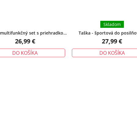
Skladom
 multifunkčný set s priehradkou
Taška - športová do posilňo
na topánky, šedá
vodeodolná, modrá
26,99 €
27,99 €
DO KOŠÍKA
DO KOŠÍKA