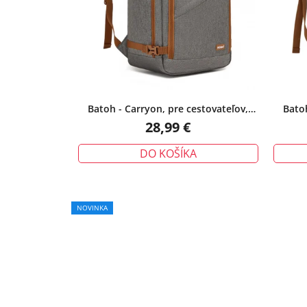
Batoh - Carryon, pre cestovateľov,
Batoh
šedo/hnedý
28,99 €
DO KOŠÍKA
NOVINKA