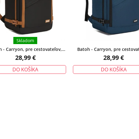
Skladom
 - Carryon, pre cestovateľov,
Batoh - Carryon, pre cestova
čierno/hnedý
modrý
28,99 €
28,99 €
DO KOŠÍKA
DO KOŠÍKA