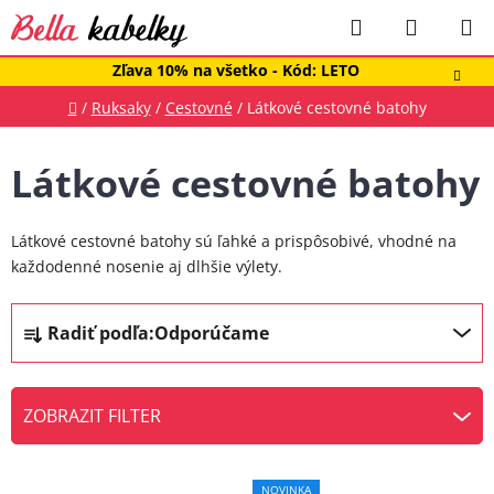
Prejsť
Hľadať
NÁKUP
na
obsah
KOŠÍK
Zľava 10% na všetko - Kód: LETO
Domov
/
Ruksaky
/
Cestovné
/
Látkové cestovné batohy
Látkové cestovné batohy
Látkové cestovné batohy sú ľahké a prispôsobivé, vhodné na
každodenné nosenie aj dlhšie výlety.
R
Radiť podľa:
Odporúčame
a
d
e
ZOBRAZIT FILTER
n
V
i
ý
e
NOVINKA