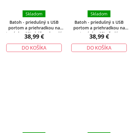
Skladom
Skladom
Batoh - priedušný s USB
Batoh - priedušný s USB
portom a priehradkou na
portom a priehradkou na
topánky, 25L, béžovohnedý
topánky, 25L, šedý
38,99 €
38,99 €
DO KOŠÍKA
DO KOŠÍKA