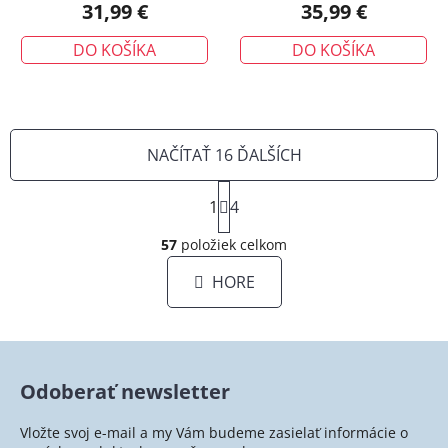
31,99 €
35,99 €
DO KOŠÍKA
DO KOŠÍKA
NAČÍTAŤ 16 ĎALŠÍCH
S
1
t
4
O
r
á
57
položiek celkom
v
n
l
HORE
k
á
o
d
v
a
a
c
n
i
i
Odoberať newsletter
e
e
p
Vložte svoj e-mail a my Vám budeme zasielať informácie o
r