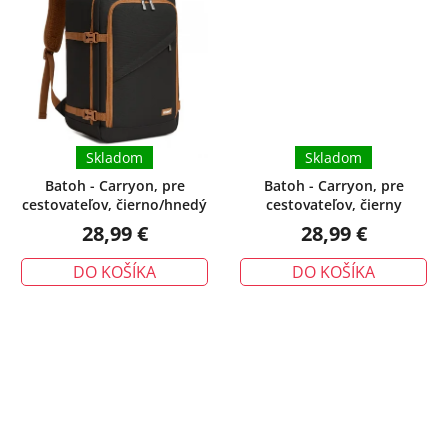
je
5,0
z
5
hviezdičiek.
Skladom
Skladom
Batoh - Carryon, pre
Batoh - Carryon, pre
cestovateľov, čierno/hnedý
cestovateľov, čierny
28,99 €
28,99 €
DO KOŠÍKA
DO KOŠÍKA