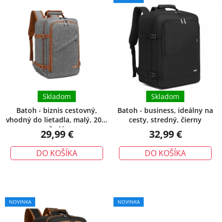
p
p
i
r
s
o
p
d
r
u
o
k
d
t
u
Skladom
Skladom
o
k
v
Batoh - biznis cestovný,
Batoh - business, ideálny na
vhodný do lietadla, malý, 20L,
cesty, stredný, čierny
t
šedý
29,99 €
32,99 €
o
v
DO KOŠÍKA
DO KOŠÍKA
Priemerné
NOVINKA
NOVINKA
hodnotenie
produktu