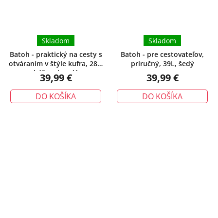
Skladom
Skladom
Batoh - praktický na cesty s
Batoh - pre cestovateľov,
otváraním v štýle kufra, 28L,
príručný, 39L, šedý
béžovohnedý
39,99 €
39,99 €
DO KOŠÍKA
DO KOŠÍKA