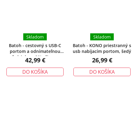
Skladom
Skladom
Batoh - cestovný s USB-C
Batoh - KONO priestranný s
portom a odnímateľnou
usb nabíjacím portom, šedý
ľadvinkou, 20L, čierny
42,99 €
26,99 €
DO KOŠÍKA
DO KOŠÍKA