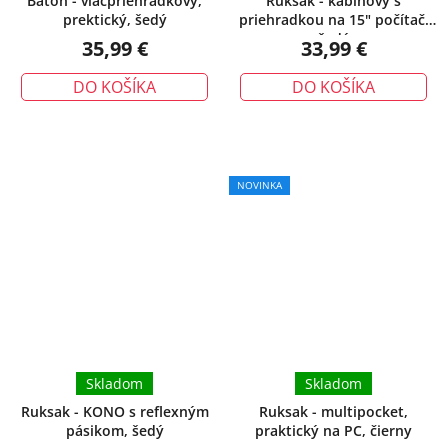
Batoh - viacpriehradkový,
Ruksak - kabínový s
prektický, šedý
priehradkou na 15" počítač,
šedý
35,99 €
33,99 €
DO KOŠÍKA
DO KOŠÍKA
NOVINKA
Skladom
Skladom
Ruksak - KONO s reflexným
Ruksak - multipocket,
pásikom, šedý
praktický na PC, čierny