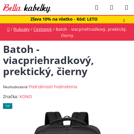
Prejsť
Hľadať
NÁKUP
na
obsah
KOŠÍK
Zľava 10% na všetko - Kód: LETO
Domov
/
Ruksaky
/
Cestovné
/
Batoh - viacpriehradkový, prektický,
čierny
Batoh -
viacpriehradkový,
prektický, čierny
Priemerné
Podrobnosti hodnotenia
Neohodnotené
hodnotenie
Značka:
KONO
produktu
TIP
je
0,0
z
5