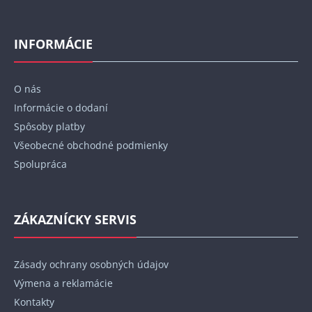
Z
á
p
INFORMÁCIE
ä
t
O nás
i
Informácie o dodaní
e
Spôsoby platby
Všeobecné obchodné podmienky
Spolupráca
ZÁKAZNÍCKY SERVIS
Zásady ochrany osobných údajov
Výmena a reklamácie
Kontakty