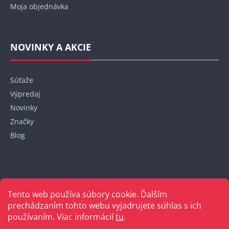
Moja objednávka
NOVINKY A AKCIE
Súťaže
Výpredaj
Novinky
Značky
Blog
Kontakt
Tento web používa súbory cookie. Ďalším
+421 948 152 820
prechádzaním tohto webu vyjadrujete súhlas s ich
používaním. Viac informácií
tu
.