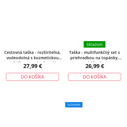
Skladom
Cestovná taška - rozšíriteľná,
Taška - multifunkčný set s
vodeodolná s kozmetickou
priehradkou na topánky,
taštičkou, modro/hnedá
béžová
27,99 €
26,99 €
DO KOŠÍKA
DO KOŠÍKA
NOVINKA