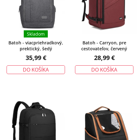
Skladom
Batoh - viacpriehradkový,
Batoh - Carryon, pre
prektický, šedý
cestovateľov, červený
35,99 €
28,99 €
DO KOŠÍKA
DO KOŠÍKA