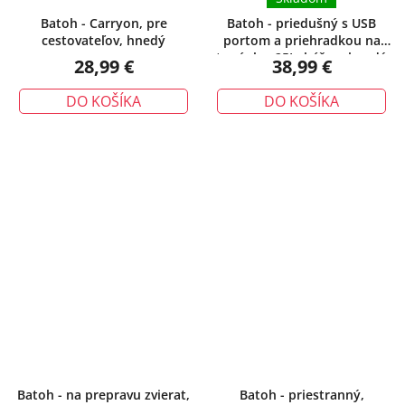
Batoh - Carryon, pre
Batoh - priedušný s USB
cestovateľov, hnedý
portom a priehradkou na
topánky, 25L, béžovohnedý
28,99 €
38,99 €
DO KOŠÍKA
DO KOŠÍKA
Batoh - na prepravu zvierat,
Batoh - priestranný,