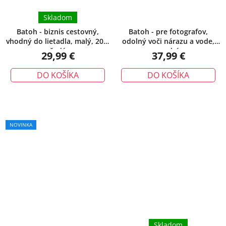
Skladom
Batoh - biznis cestovný,
Batoh - pre fotografov,
vhodný do lietadla, malý, 20L,
odolný voči nárazu a vode,
šedý
modrý
29,99 €
37,99 €
DO KOŠÍKA
DO KOŠÍKA
NOVINKA
Skladom