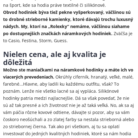
na šport, kde sa hodia práve textilné či silikónové.
Obvod hodiniek býva tiež pekne vyšperkovaný, väčšinou sú
to drobné strieborné kamienky, ktoré dávajú trochu luxusný
nádych.
My, ktorí na „Rolexky“ nemáme, väčšinou siahame
po dostupnejších značkách náramkových hodiniek.
Zväčša je
to Casio, Festina, Storm, Guess.
Nielen cena, ale aj kvalita je
dôležitá
Možno ste maniačkami na náramkové hodinky a máte ich vo
viacerých prevedeniach.
Okrúhly ciferník, hranatý, veľké, malé,
farebné...Hlavne, aby ladili ku každému outfitu, však? To
poznám. Lenže nie všetko lacné sa aj vypláca. Silikónové
hodinky patria medzi najlacnejšie. Dá sa však povedať, že nie
sú až tak presné a ich životnosť nie je až taká veľká. No, ak sa aj
vám páčia rôzne kovové odtiene, dávajte si pozor, aby sa vám
čoskoro neošúchali a zo zlatej farby sa nestala strieborná alebo
zo striebornej čierna. Tak ako pri všetkom, aj tu sa oplatí
investovať do jedných kvalitných hodiniek, ktoré sa nám hodia