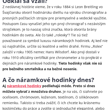
Odkiaľ sa vzali?
Z nedávnej histórie vieme, že v roku 1884 si Leon Breitling vo
Švajčiarsku otvoril hodinársku dielňu na výrobu chronografov a
presných počítacích strojov pre priemyselné a vedecké využitie.
Postupom času vynašiel jeho syn prvý chronograf s nezávislým
strojčekom. Je to naozaj silná značka, ktorá otvorila brány
hodinkám do sveta. Ale čo také „rolexky“? Tie sú tiež
považované za symbol luxusu náramkových hodiniek. Aj keď nie
sú najdrahšie, určite sú kvalitné a veľmi drahé. Firmu „Rolex“
založil v roku 1905 nemec Hans Wilsdorf. Ako prvý dostali v
roku 1910 oficiálny certifikát pre chronometer a to prvýkrát v
dejinách pre náramkové hodinky.
Tieto hodinky však nie sú
pre bežného smrteľníka a na bežné nosenie.
A čo náramkové hodinky dnes?
Aj
náramkové hodinky
podliehajú móde. Preto si dnes
môžete vybrať z množstva druhov.
Je na vás, či siahnete po
oceľovom, chrómovom, koženom, textilnom, či silikónovom
remienku. Takisto si treba zvážiť, či ich chcete ku krásnemu
kostýmčeku do práce a zvolíte si jednoduché elegantné, alebo