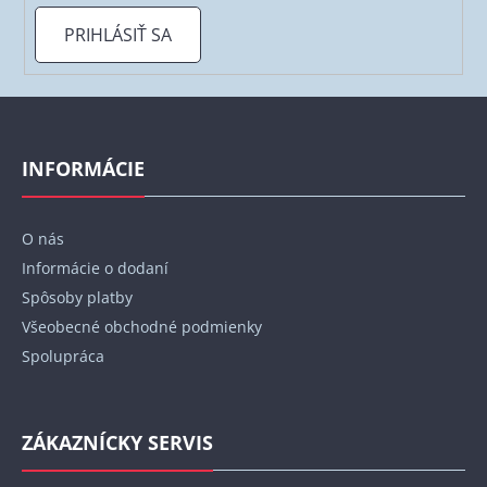
PRIHLÁSIŤ SA
Z
á
p
INFORMÁCIE
ä
t
O nás
i
Informácie o dodaní
e
Spôsoby platby
Všeobecné obchodné podmienky
Spolupráca
ZÁKAZNÍCKY SERVIS