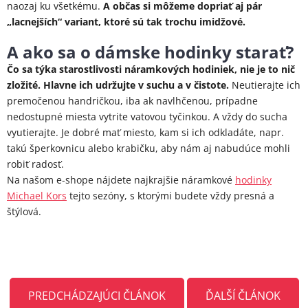
naozaj ku všetkému.
A občas si môžeme dopriať aj pár
„lacnejších“ variant, ktoré sú tak trochu imidžové.
A ako sa o dámske hodinky starať?
Čo sa týka starostlivosti náramkových hodiniek, nie je to nič
zložité. Hlavne ich udržujte v suchu a v čistote.
Neutierajte ich
premočenou handričkou, iba ak navlhčenou, prípadne
nedostupné miesta vytrite vatovou tyčinkou. A vždy do sucha
vyutierajte. Je dobré mať miesto, kam si ich odkladáte, napr.
takú šperkovnicu alebo krabičku, aby nám aj nabudúce mohli
robiť radosť.
Na našom e-shope nájdete najkrajšie náramkové
hodinky
Michael Kors
tejto sezóny, s ktorými budete vždy presná a
štýlová.
PREDCHÁDZAJÚCI ČLÁNOK
ĎALŠÍ ČLÁNOK