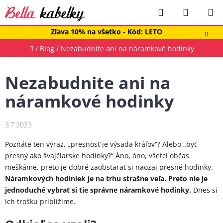
Prejsť
Hľadať
NÁKUP
na
obsah
KOŠÍK
Zľava 10% na všetko - Kód: LETO
Domov
/
Blog
/
Nezabudnite ani na náramkové hodinky
Nezabudnite ani na
náramkové hodinky
3.7.2023
Poznáte ten výraz, „presnosť je výsada kráľov“? Alebo „byť
presný ako švajčiarske hodinky?“ Áno, áno, všetci občas
meškáme, preto je dobré zaobstarať si naozaj presné hodinky.
Náramkových hodiniek je na trhu strašne veľa. Preto nie je
jednoduché vybrať si tie správne náramkové hodinky.
Dnes si
ich trošku priblížime.