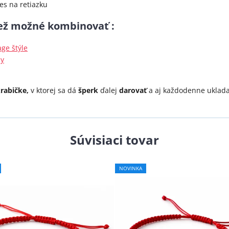
ves na retiazku
iež možné kombinovať :
ge štýle
ny
rabičke,
v ktorej sa dá
šperk
ďalej
darovať
a aj každodenne uklada
Súvisiaci tovar
NOVINKA