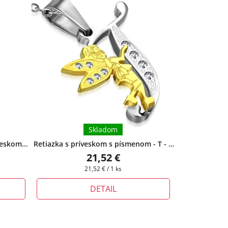
Skladom
íveskom
Retiazka s príveskom s písmenom - T - 2
ri tomto
cm s vílou
+ pri tomto produkte si
21,52 €
 retiazky
môžete zvoliť dĺžku retiazky
Jednotková
21,52 € / 1 ks
cena:
DETAIL