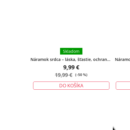
Skladom
Náramok srdca – láska, šťastie, ochrana -
Náramok
veľký
9,99 €
19,99 €
(–50 %)
DO KOŠÍKA