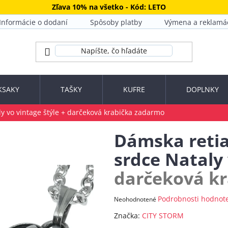
Zľava 10% na všetko - Kód: LETO
Informácie o dodaní
Spôsoby platby
Výmena a reklamá
KSAKY
TAŠKY
KUFRE
DOPLNKY
y vo vintage štýle
+ darčeková krabička zadarmo
Dámska retia
srdce Nataly 
darčeková k
Priemerné
Podrobnosti hodnot
Neohodnotené
hodnotenie
Značka:
CITY STORM
produktu