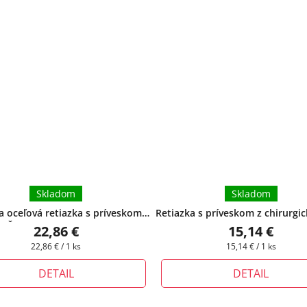
Skladom
Skladom
 oceľová retiazka s príveskom
Retiazka s príveskom z chirurgic
e Škorpión
+ pri tomto produkte
písmeno H - 2,2 cm
+ pri tomto
22,86 €
15,14 €
môžete zvoliť dĺžku retiazky
si môžete zvoliť dĺžku reti
Jednotková
Jednotková
22,86 € / 1 ks
15,14 € / 1 ks
cena:
cena:
DETAIL
DETAIL