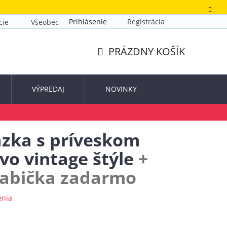
Prihlásenie
Registrácia
cie
Všeobecné obchodné podmienky
Zásady ochrany o
PRÁZDNY KOŠÍK
NÁKUPNÝ
KOŠÍK
VÝPREDAJ
NOVINKY
zka s príveskom
vo vintage štýle
+
rabička zadarmo
enia