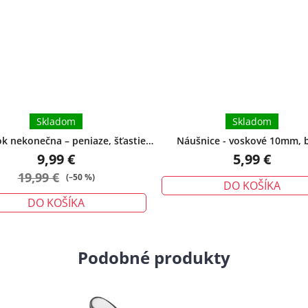
z
5
hviezdičiek.
Skladom
Skladom
 nekonečna – peniaze, šťastie,
Náušnice - voskové 10mm, b
ochrana - malý
9,99 €
5,99 €
19,99 €
(–50 %)
DO KOŠÍKA
DO KOŠÍKA
Podobné produkty