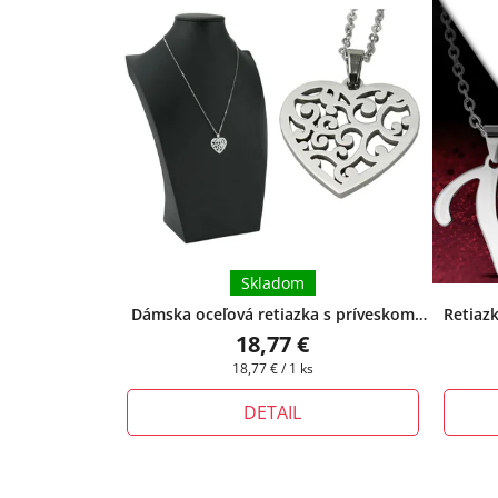
Skladom
Dámska oceľová retiazka s príveskom
Retiaz
srdce Nina
+ pri tomto produkte si
strieb
18,77 €
môžete zvoliť dĺžku retiazky
Jednotková
18,77 € / 1 ks
cena:
DETAIL