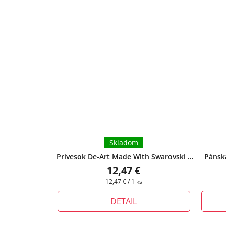
Skladom
Prívesok De-Art Made With Swarovski s
Pánska
retiazkou - Crystal Antique Pink
+ pri
znameni
12,47 €
tomto produkte si môžete zvoliť dĺžku
si 
Jednotková
12,47 € / 1 ks
retiazky
cena:
DETAIL