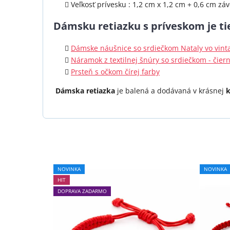
Veľkosť prívesku : 1,2 cm x 1,2 cm + 0,6 cm zá
Dámsku retiazku s príveskom je t
Dámske náušnice so srdiečkom Nataly vo vinta
Náramok z textilnej šnúry so srdiečkom - čier
Prsteň s očkom čírej farby
Dámska retiazka
je balená a dodávaná v krásnej
k
Priemerné
NOVINKA
NOVINKA
hodnotenie
HIT
produktu
DOPRAVA ZADARMO
je
5,0
z