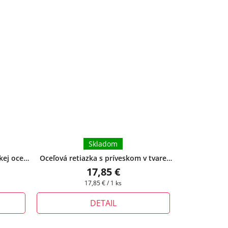
Skladom
kej ocele
Oceľová retiazka s príveskom v tvare
 produkte
osemuholníka - Jin Jang
+ pri tomto
17,85 €
azky
produkte si môžete zvoliť dĺžku retiazky
Jednotková
17,85 € / 1 ks
cena:
DETAIL