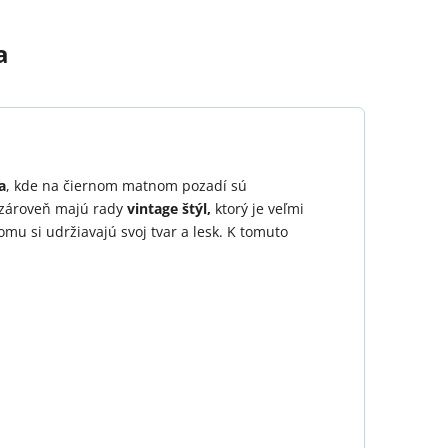
a
a
, kde na čiernom matnom pozadí sú
a zároveň majú rady
vintage štýl,
ktorý je veľmi
omu si udržiavajú svoj tvar a lesk. K tomuto