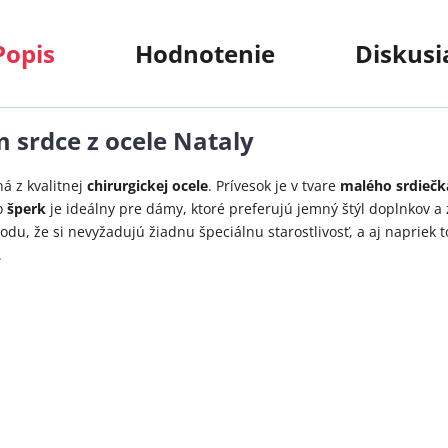
Popis
Hodnotenie
Diskusi
 srdce z ocele Nataly
á z kvalitnej
chirurgickej ocele
. Prívesok je v tvare
malého srdiečk
o
šperk
je ideálny pre dámy, ktoré preferujú jemný štýl doplnkov 
du, že si nevyžadujú žiadnu špeciálnu starostlivosť, a aj napriek t
.