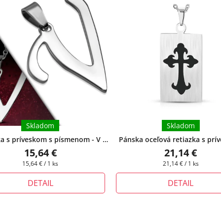
Skladom
Skladom
ka s príveskom s písmenom - V -
Pánska oceľová retiazka s pr
orne 3 cm x 3,3 cm
+ darčeková
platnička s čiernym krížom
+ p
15,64 €
21,14 €
krabička zadarmo
produkte si môžete zvoliť dĺžku
Jednotková
Jednotková
15,64 € / 1 ks
21,14 € / 1 ks
cena:
cena:
DETAIL
DETAIL