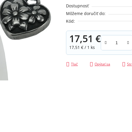
je
Dostupnosť
0,0
Môžeme doručiť do:
z
Kód:
5
hviezdičiek.
17,51 €
Jednotková cena:
17,51 € / 1 ks
Tlač
Opýtať sa
Str