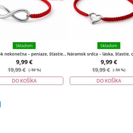
Skladom
Skladom
 nekonečna – peniaze, šťastie,
Náramok srdca – láska, šťastie, 
ochrana - veľký
malý
9,99 €
9,99 €
19,99 €
19,99 €
(–50 %)
(–50 %)
DO KOŠÍKA
DO KOŠÍKA
Priemerné
hodnotenie
produktu
je
5,0