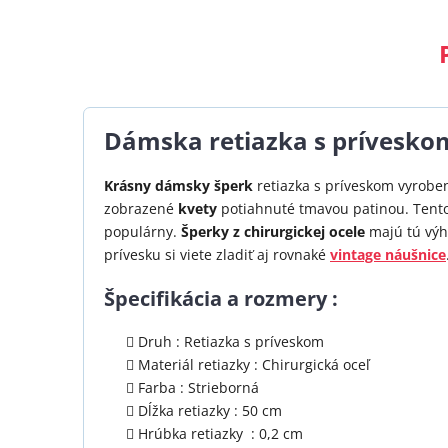
Dámska retiazka s príveskom
Krásny dámsky šperk
retiazka s príveskom vyroben
zobrazené
kvety
potiahnuté tmavou patinou. Tent
populárny.
Šperky z chirurgickej ocele
majú tú výho
prívesku si viete zladiť aj rovnaké
vintage náušnice
Špecifikácia a rozmery :
Druh : Retiazka s príveskom
Materiál retiazky : Chirurgická oceľ
Farba : Strieborná
Dĺžka retiazky : 50 cm
Hrúbka retiazky : 0,2 cm