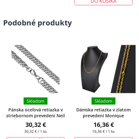
DO KOŠÍKA
Podobné produkty
Skladom
Skladom
Pánska oceľová retiazka v
Dámska retiazka v zlatom
striebornom prevedení Neil
prevedení Monique
30,32 €
16,36 €
Jednotková
Jednotková
30,32 € / 1 ks
16,36 € / 1 ks
cena:
cena: