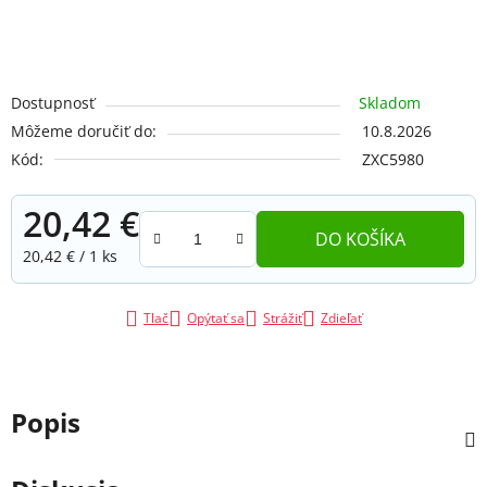
Dostupnosť
Skladom
Môžeme doručiť do:
10.8.2026
Kód:
ZXC5980
20,42 €
DO KOŠÍKA
Jednotková cena:
20,42 € / 1 ks
Tlač
Opýtať sa
Strážiť
Zdieľať
Popis