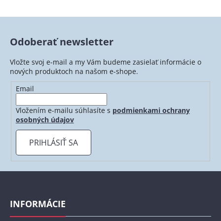
Odoberať newsletter
Vložte svoj e-mail a my Vám budeme zasielať informácie o
nových produktoch na našom e-shope.
Email
Vložením e-mailu súhlasíte s
podmienkami ochrany
osobných údajov
PRIHLÁSIŤ SA
Z
á
p
INFORMÁCIE
ä