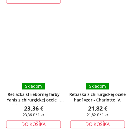
Skladom
Skladom
Retiazka striebornej farby
Retiazka z chirurgickej ocele
Yanis z chirurgickej ocele
+
hadí vzor - Charlotte IV.
darčeková krabička zadarmo
23,36 €
21,82 €
Jednotková
Jednotková
23,36 € / 1 ks
21,82 € / 1 ks
cena:
cena:
DO KOŠÍKA
DO KOŠÍKA