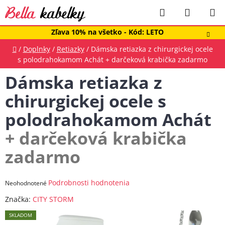
Prejsť
Hľadať
NÁKUP
na
obsah
KOŠÍK
Zľava 10% na všetko - Kód: LETO
Domov
/
Doplnky
/
Retiazky
/
Dámska retiazka z chirurgickej ocele
s polodrahokamom Achát
+ darčeková krabička zadarmo
Dámska retiazka z
chirurgickej ocele s
polodrahokamom Achát
+ darčeková krabička
zadarmo
Priemerné
Podrobnosti hodnotenia
Neohodnotené
hodnotenie
Značka:
CITY STORM
produktu
SKLADOM
je