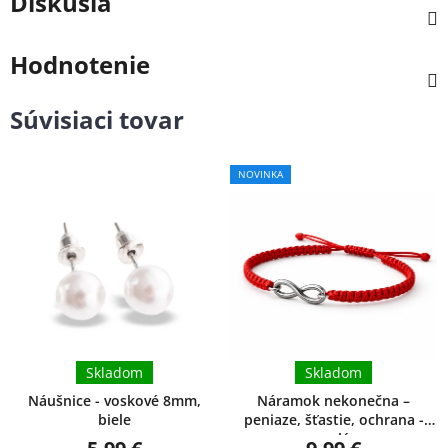
Diskusia
Hodnotenie
Súvisiaci tovar
Priemerné
NOVINKA
hodnotenie
produktu
je
5,0
z
5
hviezdičiek.
Skladom
Skladom
Náušnice - voskové 8mm,
Náramok nekonečna –
biele
peniaze, šťastie, ochrana -
malý