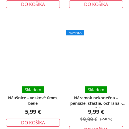
DO KOŠÍKA
DO KOŠÍKA
NOVINKA
Skladom
Skladom
Náušnice - voskové 6mm,
Náramok nekonečna –
biele
peniaze, šťastie, ochrana -
veľký
5,99 €
9,99 €
19,99 €
(–50 %)
DO KOŠÍKA