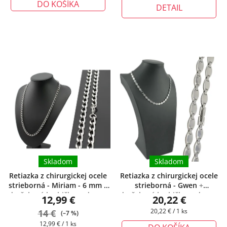
DO KOŠÍKA
DETAIL
Skladom
Skladom
Retiazka z chirurgickej ocele
Retiazka z chirurgickej ocele
strieborná - Miriam - 6 mm
+
strieborná - Gwen
+
darčeková krabička zadarmo
darčeková krabička zadarmo
12,99 €
20,22 €
Jednotková
14 €
20,22 € / 1 ks
(–7 %)
cena:
Jednotková
12,99 € / 1 ks