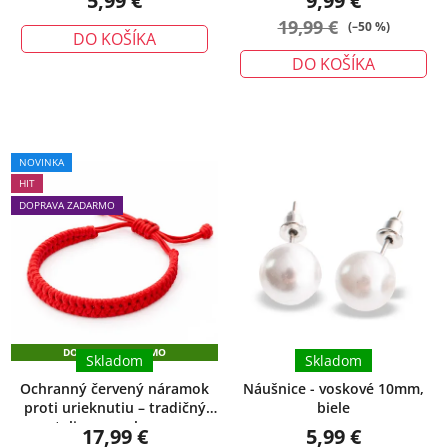
5,99 €
9,99 €
19,99 €
(–50 %)
DO KOŠÍKA
DO KOŠÍKA
Priemerné
NOVINKA
hodnotenie
HIT
produktu
DOPRAVA ZADARMO
je
5,0
z
5
hviezdičiek.
DOPRAVA ZADARMO
Skladom
Skladom
Ochranný červený náramok
Náušnice - voskové 10mm,
proti urieknutiu – tradičný
biele
talizman ochrany
17,99 €
5,99 €