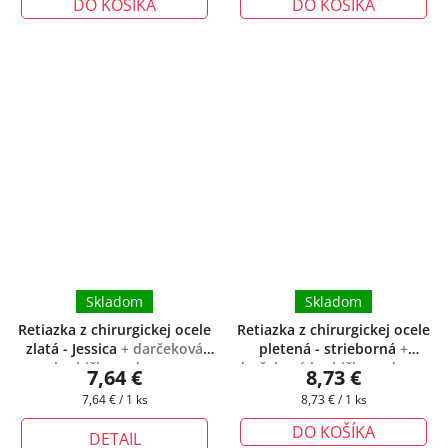
DO KOŠÍKA
DO KOŠÍKA
Skladom
Skladom
Retiazka z chirurgickej ocele
Retiazka z chirurgickej ocele
zlatá - Jessica
+ darčeková
pletená - strieborná
+
krabička zadarmo
darčeková krabička zadarmo
7,64 €
8,73 €
Jednotková
Jednotková
7,64 € / 1 ks
8,73 € / 1 ks
cena:
cena:
DO KOŠÍKA
DETAIL