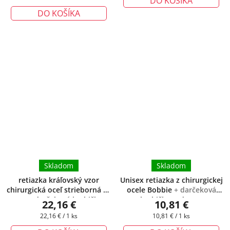
DO KOŠÍKA
cena:
DO KOŠÍKA
Skladom
Skladom
retiazka kráľovský vzor
Unisex retiazka z chirurgickej
chirurgická oceľ strieborná 55
ocele Bobbie
+ darčeková
cm
+ darčeková krabička
krabička zadarmo
22,16 €
10,81 €
zadarmo
Jednotková
Jednotková
22,16 € / 1 ks
10,81 € / 1 ks
cena:
cena: