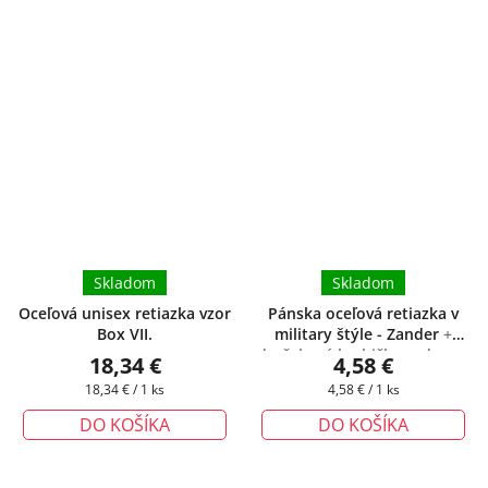
Skladom
Skladom
Oceľová unisex retiazka vzor
Pánska oceľová retiazka v
Box VII.
military štýle - Zander
+
darčeková krabička zadarmo
18,34 €
4,58 €
Jednotková
Jednotková
18,34 € / 1 ks
4,58 € / 1 ks
cena:
cena:
DO KOŠÍKA
DO KOŠÍKA