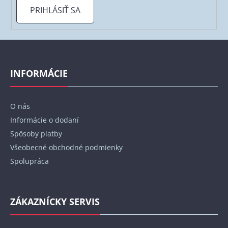
p
PRIHLÁSIŤ SA
i
s
u
Z
á
p
INFORMÁCIE
ä
t
O nás
i
Informácie o dodaní
e
Spôsoby platby
Všeobecné obchodné podmienky
Spolupráca
ZÁKAZNÍCKY SERVIS