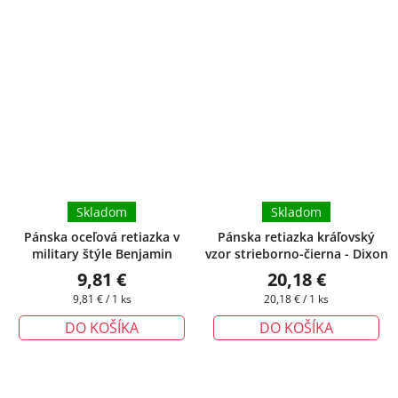
Skladom
Skladom
Pánska oceľová retiazka v
Pánska retiazka kráľovský
military štýle Benjamin
vzor strieborno-čierna - Dixon
9,81 €
20,18 €
Jednotková
Jednotková
9,81 € / 1 ks
20,18 € / 1 ks
cena:
cena:
DO KOŠÍKA
DO KOŠÍKA