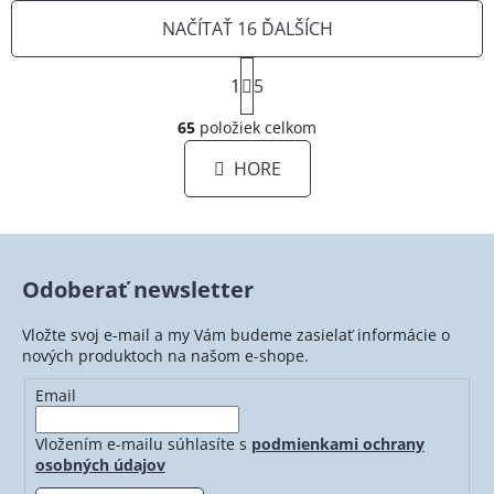
NAČÍTAŤ 16 ĎALŠÍCH
S
1
t
5
O
r
á
65
položiek celkom
v
n
l
HORE
k
á
o
d
v
a
a
c
n
i
i
Odoberať newsletter
e
e
p
Vložte svoj e-mail a my Vám budeme zasielať informácie o
r
nových produktoch na našom e-shope.
v
Email
k
y
Vložením e-mailu súhlasíte s
podmienkami ochrany
v
osobných údajov
ý