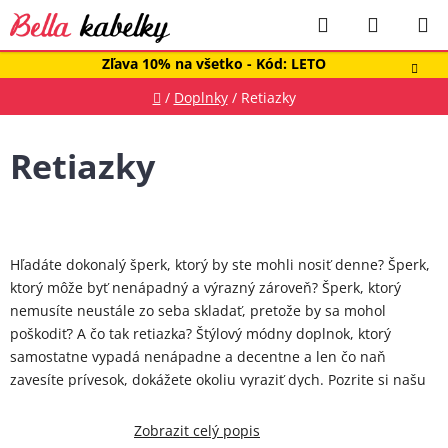
Prejsť
Hľadať
NÁKUP
na
obsah
KOŠÍK
Zľava 10% na všetko - Kód: LETO
Domov
/
Doplnky
/
Retiazky
Retiazky
Hľadáte dokonalý šperk, ktorý by ste mohli nosiť denne? Šperk,
ktorý môže byť nenápadný a výrazný zároveň? Šperk, ktorý
nemusíte neustále zo seba skladať, pretože by sa mohol
poškodiť? A čo tak retiazka? Štýlový módny doplnok, ktorý
samostatne vypadá nenápadne a decentne a len čo naň
zavesíte prívesok, dokážete okoliu vyraziť dych. Pozrite si našu
ponuku a
vyberte si ideálnu retiazku pre seba
alebo niekoho
potešte darčekom v podobe retiazky s príveskom.
Zobrazit celý popis