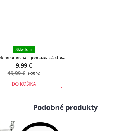
Skladom
 nekonečna – peniaze, šťastie,
ochrana - veľký
9,99 €
19,99 €
(–50 %)
DO KOŠÍKA
Podobné produkty