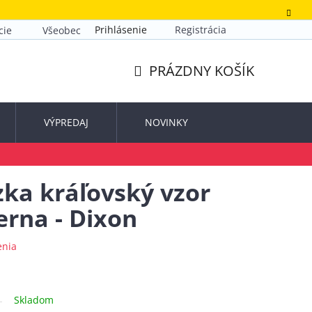
Prihlásenie
Registrácia
cie
Všeobecné obchodné podmienky
Zásady ochrany o
PRÁZDNY KOŠÍK
NÁKUPNÝ
KOŠÍK
VÝPREDAJ
NOVINKY
zka kráľovský vzor
erna - Dixon
enia
Skladom