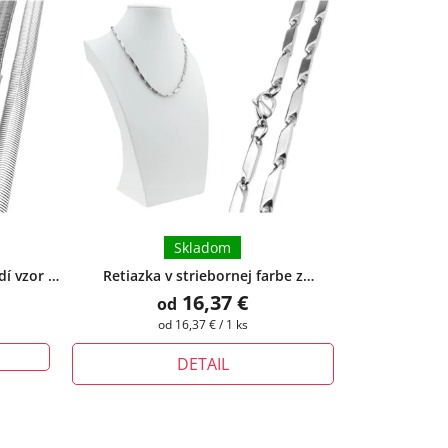
Skladom
dí vzor -
Retiazka v striebornej farbe z
chirurgickej ocele Catalina III.
16,37 €
od
Jednotková
od 16,37 € / 1 ks
cena:
DETAIL