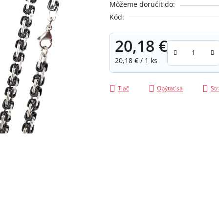
Môžeme doručiť do:
z
Kód:
5
hviezdičiek.
20,18 €
Jednotková cena:
20,18 € / 1 ks
Tlač
Opýtať sa
Str