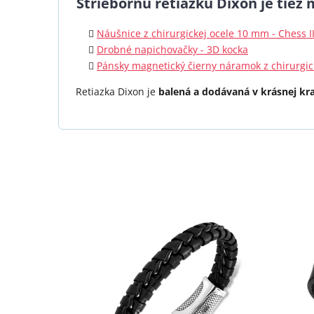
Striebornú retiazku Dixon
je tiež
Náušnice z chirurgickej ocele 10 mm - Chess II
Drobné napichovačky - 3D kocka
Pánsky magnetický čierny náramok z chirurgick
Retiazka Dixon je
balená a dodávaná v krásnej kr