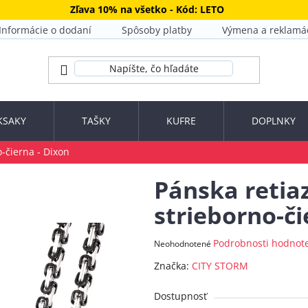
Zľava 10% na všetko - Kód: LETO
Informácie o dodaní
Spôsoby platby
Výmena a reklamá
KSAKY
TAŠKY
KUFRE
DOPLNKY
o-čierna - Dixon
Pánska retia
strieborno-či
Priemerné
Podrobnosti hodnot
Neohodnotené
hodnotenie
Značka:
CITY STORM
produktu
je
Dostupnosť
0,0