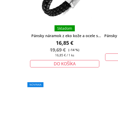
Skladom
Pánsky náramok z eko kože a ocele s
Pánsky
ozdobným zapínaním Russel
+ darčeková
ozdob
16,85 €
krabička zadarmo
19,69 €
(–14 %)
Jednotková
16,85 € / 1 ks
cena:
DO KOŠÍKA
Priemerné
NOVINKA
hodnotenie
produktu
je
5,0
z