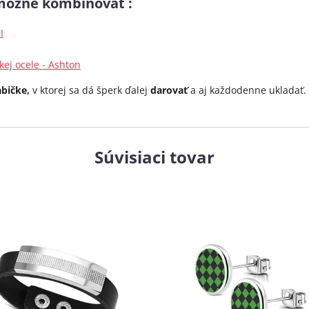
 možné kombinovať :
I
ej ocele - Ashton
abičke,
v ktorej sa dá šperk ďalej
darovať
a aj každodenne ukladať.
Súvisiaci tovar