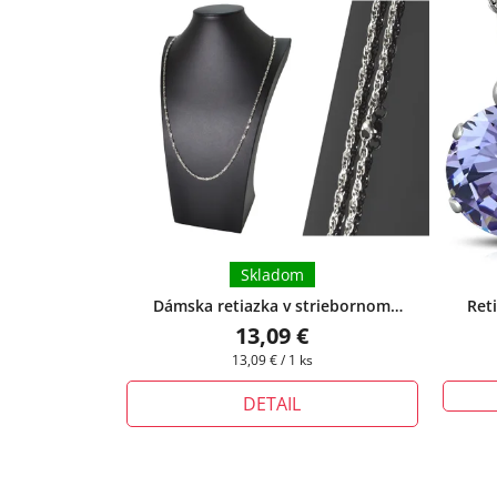
Skladom
Dámska retiazka v striebornom
Ret
prevedení Monique II
da
13,09 €
Jednotková
13,09 € / 1 ks
cena:
DETAIL