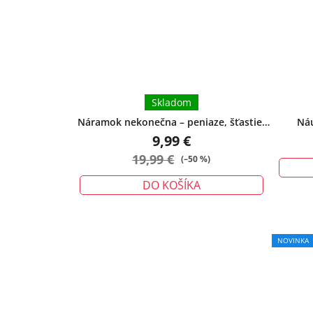
5
hviezdičiek.
Skladom
Náramok nekonečna – peniaze, šťastie,
Náu
ochrana - malý
9,99 €
19,99 €
(–50 %)
DO KOŠÍKA
NOVINKA