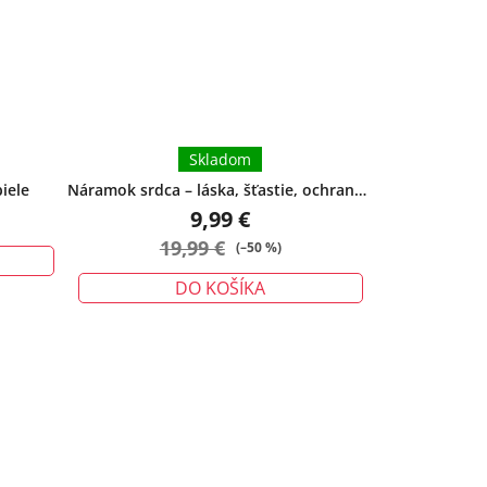
Skladom
iele
Náramok srdca – láska, šťastie, ochrana -
veľký
9,99 €
19,99 €
(–50 %)
DO KOŠÍKA