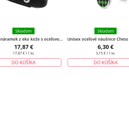
Skladom
Skladom
 náramok z eko kože s oceľovou
Unisex oceľové náušnice Chess
ou Shane
+ darčeková krabička
čierne
+ darčeková krabička 
17,87 €
6,30 €
zadarmo
Jednotková
Jednotková
17,87 € / 1 ks
3,15 € / 1 ks
cena:
cena:
DO KOŠÍKA
DO KOŠÍKA