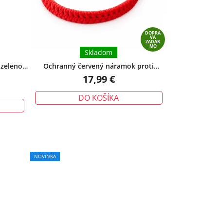
DOPRA
VA
ZADAR
MO
Skladom
 zeleno-
Ochranný červený náramok proti
zadarmo
urieknutiu – tradičný talizman ochrany
17,99 €
DO KOŠÍKA
NOVINKA