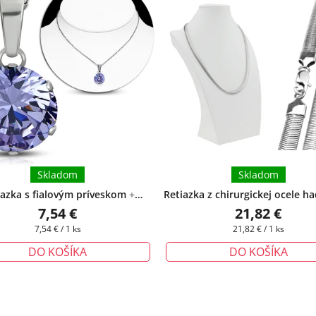
Skladom
Skladom
iazka s fialovým príveskom
+
Retiazka z chirurgickej ocele ha
rčeková krabička zadarmo
Charlotte IV.
7,54 €
21,82 €
Jednotková
Jednotková
7,54 € / 1 ks
21,82 € / 1 ks
cena:
cena:
DO KOŠÍKA
DO KOŠÍKA