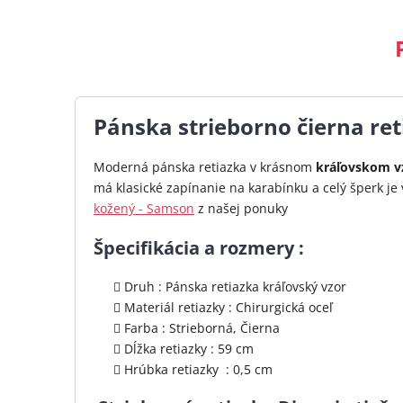
Pánska strieborno čierna reti
Moderná pánska retiazka v krásnom
kráľovskom v
má klasické zapínanie na karabínku a celý šperk je 
kožený - Samson
z našej ponuky
Špecifikácia a rozmery :
Druh : Pánska retiazka kráľovský vzor
Materiál retiazky : Chirurgická oceľ
Farba : Strieborná, Čierna
Dĺžka retiazky : 59 cm
Hrúbka retiazky : 0,5 cm