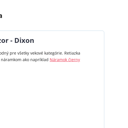
a
zor - Dixon
odný pre všetky vekové kategórie. Retiazka
s náramkom ako napríklad
Náramok čierny