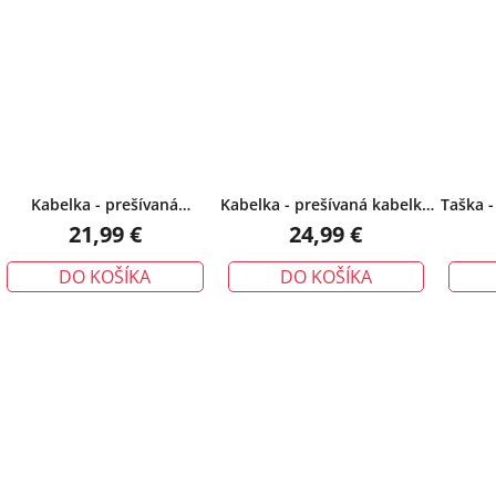
Kabelka - prešívaná
Kabelka - prešívaná kabelka
Taška -
crossbody Miss L čierna
na každý deň, čierna
aj 
21,99 €
24,99 €
DO KOŠÍKA
DO KOŠÍKA
O
v
l
á
d
a