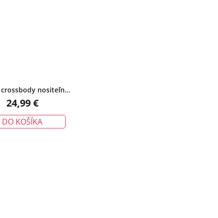
 crossbody nositeľná
ako batoh, čierna
24,99 €
DO KOŠÍKA