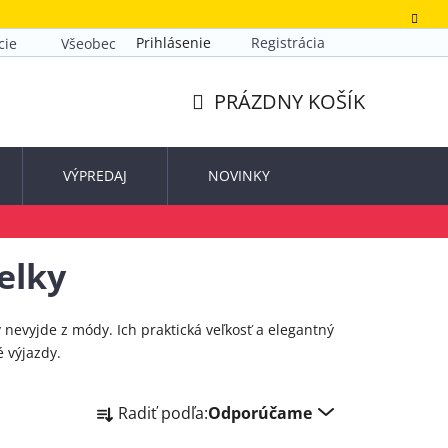
Prihlásenie
Registrácia
cie
Všeobecné obchodné podmienky
Zásady ochrany o
PRÁZDNY KOŠÍK
NÁKUPNÝ
KOŠÍK
VÝPREDAJ
NOVINKY
elky
 nevyjde z módy. Ich praktická veľkosť a elegantný
 výjazdy.
R
Radiť podľa:
Odporúčame
a