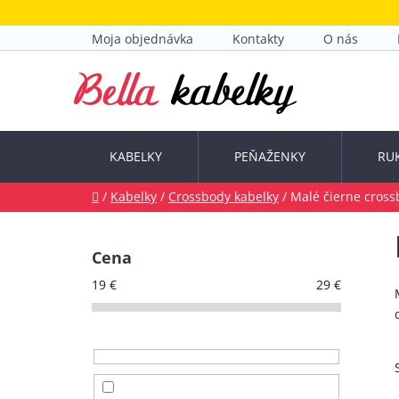
Prejsť
na
Moja objednávka
Kontakty
O nás
obsah
KABELKY
PEŇAŽENKY
RU
Domov
/
Kabelky
/
Crossbody kabelky
/
Malé čierne cross
B
o
Cena
č
19
€
29
€
n
ý
p
a
n