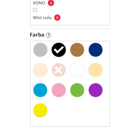
KONO
2
Miss Lulu
5
Farba
?