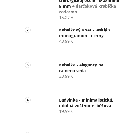
chirurgickej ocele - Maximino
5 mm
+ darčeková krabička
zadarmo
15,27 €
Kabelkový 4 set - lesklý s
monogramom, čierny
43,99 €
Kabelka - elegancy na
rameno šedá
33,99 €
Ladvinka - minimalistická,
odolná voči vode, béžová
19,99 €