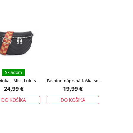
d
e
n
i
e
p
r
o
d
u
Skladom
k
inka - Miss Lulu s
Fashion náprsná taška so
t
viteľným popruhom,
vzorovaným popruhom,
24,99 €
19,99 €
o
čierna
čierna
v
DO KOŠÍKA
DO KOŠÍKA