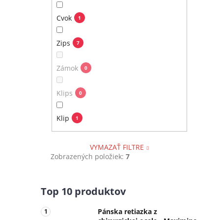
Cvok
1
Zips
7
Zámok
0
Klips
0
Klip
1
VYMAZAŤ FILTRE
Zobrazených položiek:
7
Top 10 produktov
Pánska retiazka z