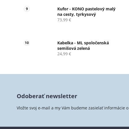
Kufor - KONO pastelový malý
na cesty, tyrkysový
73,99 €
Kabelka - ML spoločenská
semišová zelená
24,99 €
Z
á
Odoberať newsletter
p
ä
Vložte svoj e-mail a my Vám budeme zasielať informácie
t
i
e