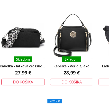
V
ý
p
i
s
p
r
o
d
Skladom
Skladom
u
Kabelka - látková crossbody
Kabelka - Veridia, eko
Ladv
k
s etnickým popruhom,
kožená s crossbody
nasta
27,99 €
28,99 €
t
čierna
popruhom, čierna
o
DO KOŠÍKA
DO KOŠÍKA
v
NOVINKA