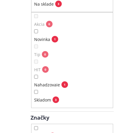
e
Na sklade
3
l
Akcia
0
Novinka
1
Tip
0
HIT
0
Nahadzovaie
1
Skladom
3
Značky