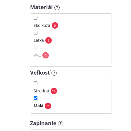
Materiál
?
Eko koža
5
Látka
2
PVC
0
Veľkosť
?
Stredná
10
Malá
7
Zapínanie
?