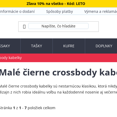
Zľava 10% na všetko - Kód: LETO
Informácie o dodaní
Spôsoby platby
Výmena a reklamá
KSAKY
TAŠKY
KUFRE
DOPLNKY
body kabelky
Malé čierne crossbody kab
Malé čierne crossbody kabelky sú nestarnúcou klasikou, ktorá nikdy
dizajn z nich robia ideálnu voľbu na každodenné nosenie aj večerné
Stránka
1
z
1
-
7
položiek celkom