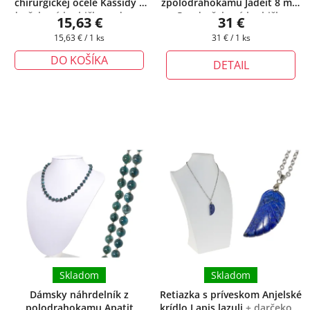
chirurgickej ocele Kassidy
+
zpolodrahokamu Jadeit 8 mm
darčeková krabička zadarmo
®
+ darčeková krabička
15,63 €
31 €
zadarmo
Jednotková
Jednotková
15,63 € / 1 ks
31 € / 1 ks
cena:
cena:
DO KOŠÍKA
DETAIL
Skladom
Skladom
Dámsky náhrdelník z
Retiazka s príveskom Anjelské
polodrahokamu Apatit
krídlo Lapis lazuli
+ darčeková