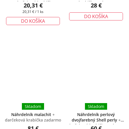
+ darčeková krabička
krabička zadarmo
20,31 €
28 €
zadarmo
Jednotková
20,31 € / 1 ks
DO KOŠÍKA
cena:
DO KOŠÍKA
Skladom
Skladom
Náhrdelník malachit
+
Náhrdelník perlový
darčeková krabička zadarmo
dvojfarebný Shell perly
+
darčeková krabička zadarmo
81 €
60 €