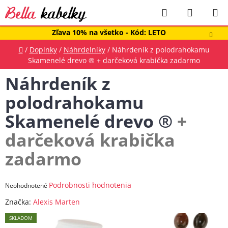
Prejsť
Hľadať
NÁKUP
na
obsah
KOŠÍK
Zľava 10% na všetko - Kód: LETO
Domov
/
Doplnky
/
Náhrdelníky
/
Náhrdeník z polodrahokamu
Skamenelé drevo ®
+ darčeková krabička zadarmo
Náhrdeník z
polodrahokamu
Skamenelé drevo ®
+
darčeková krabička
zadarmo
Priemerné
Podrobnosti hodnotenia
Neohodnotené
hodnotenie
Značka:
Alexis Marten
produktu
SKLADOM
je