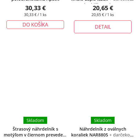
krabička zadarmo
30,33 €
20,65 €
Jednotková
Jednotková
30,33 € / 1 ks
20,65 € / 1 ks
cena:
cena:
DO KOŠÍKA
DETAIL
Skladom
Skladom
Štrasový náhrdelník s
Náhrdelník z oválnych
motýľom v čiernom prevedení
koraliek NAR8805
+ darčeková