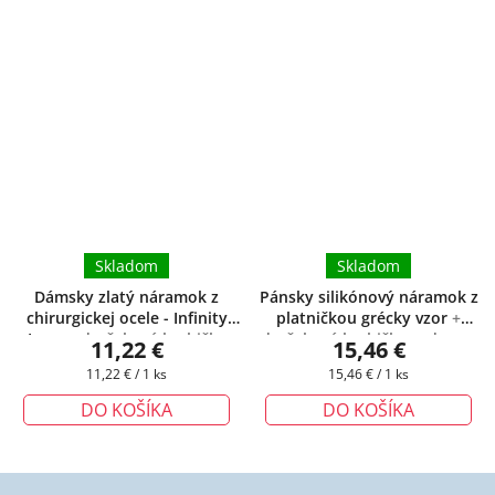
Skladom
Skladom
Dámsky zlatý náramok z
Pánsky silikónový náramok z
chirurgickej ocele - Infinity
platničkou grécky vzor
+
Love
+ darčeková krabička
darčeková krabička zadarmo
11,22 €
15,46 €
zadarmo
Jednotková
Jednotková
11,22 € / 1 ks
15,46 € / 1 ks
cena:
cena:
DO KOŠÍKA
DO KOŠÍKA