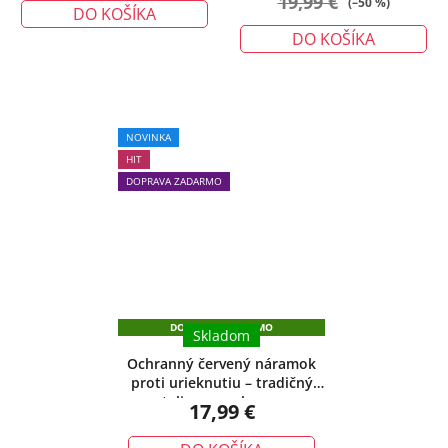
19,99 €
(–50 %)
DO KOŠÍKA
DO KOŠÍKA
Priemerné
NOVINKA
hodnotenie
HIT
produktu
DOPRAVA ZADARMO
je
5,0
z
5
hviezdičiek.
DOPRAVA ZADARMO
Skladom
Ochranný červený náramok
proti urieknutiu – tradičný
talizman ochrany
17,99 €