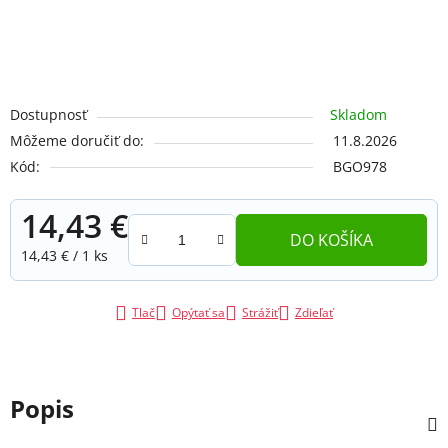
Dostupnosť
Skladom
Môžeme doručiť do:
11.8.2026
Kód:
BGO978
14,43 €
DO KOŠÍKA
Jednotková cena:
14,43 € / 1 ks
Tlač
Opýtať sa
Strážiť
Zdieľať
Popis