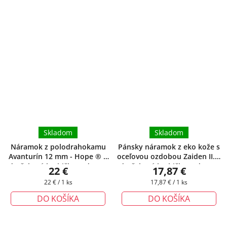
Skladom
Skladom
Náramok z polodrahokamu
Pánsky náramok z eko kože s
Avanturín 12 mm - Hope ®
+
oceľovou ozdobou Zaiden II.
+
darčeková krabička zadarmo
darčeková krabička zadarmo
22 €
17,87 €
Jednotková
Jednotková
22 € / 1 ks
17,87 € / 1 ks
cena:
cena:
DO KOŠÍKA
DO KOŠÍKA