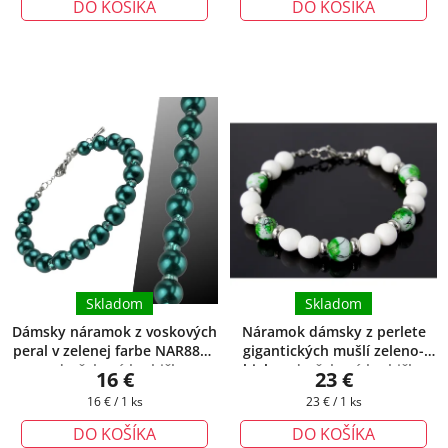
DO KOŠÍKA
DO KOŠÍKA
Skladom
Skladom
Dámsky náramok z voskových
Náramok dámsky z perlete
peral v zelenej farbe NAR8806
gigantických mušlí zeleno-
+ darčeková krabička
biely
+ darčeková krabička
16 €
23 €
zadarmo
zadarmo
Jednotková
Jednotková
16 € / 1 ks
23 € / 1 ks
cena:
cena:
DO KOŠÍKA
DO KOŠÍKA