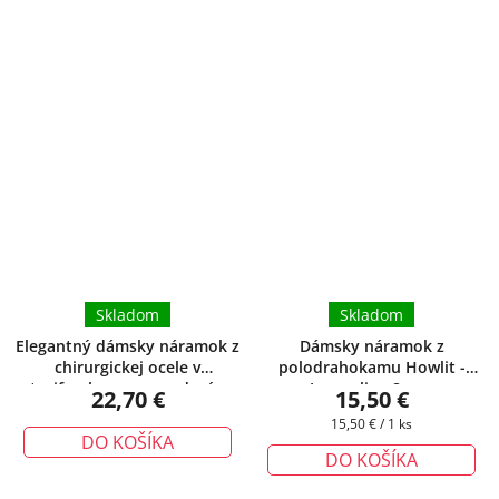
Skladom
Skladom
Elegantný dámsky náramok z
Dámsky náramok z
chirurgickej ocele v
polodrahokamu Howlit -
trojfarebnom prevedení
+
Jacqueline 8 mm
22,70 €
15,50 €
darčeková krabička zadarmo
Jednotková
15,50 € / 1 ks
DO KOŠÍKA
cena:
DO KOŠÍKA