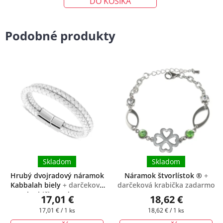
DO KOŠÍKA
Podobné produkty
Skladom
Skladom
Hrubý dvojradový náramok
Náramok štvorlístok ®
+
Kabbalah biely
+ darčeková
darčeková krabička zadarmo
krabička zadarmo
17,01 €
18,62 €
Jednotková
Jednotková
17,01 € / 1 ks
18,62 € / 1 ks
cena:
cena: