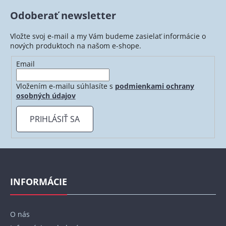
Odoberať newsletter
Vložte svoj e-mail a my Vám budeme zasielať informácie o
nových produktoch na našom e-shope.
Email
Vložením e-mailu súhlasíte s
podmienkami ochrany
osobných údajov
PRIHLÁSIŤ SA
Z
á
p
INFORMÁCIE
ä
t
O nás
i