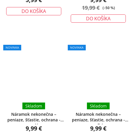
19,99 €
(–50 %)
DO KOŠÍKA
DO KOŠÍKA
Priemerné
NOVINKA
NOVINKA
hodnotenie
produktu
je
5,0
z
5
hviezdičiek.
Skladom
Skladom
Náramok nekonečna –
Náramok nekonečna –
peniaze, šťastie, ochrana -
peniaze, šťastie, ochrana -
malý
veľký
9,99 €
9,99 €