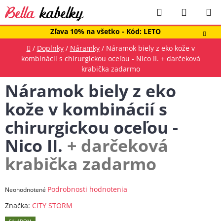
Prejsť
Hľadať
NÁKUP
na
obsah
KOŠÍK
Zľava 10% na všetko - Kód: LETO
Domov
/
Doplnky
/
Náramky
/
Náramok biely z eko kože v
kombinácií s chirurgickou oceľou - Nico II.
+ darčeková
krabička zadarmo
Náramok biely z eko
kože v kombinácií s
chirurgickou oceľou -
Nico II.
+ darčeková
krabička zadarmo
Priemerné
Podrobnosti hodnotenia
Neohodnotené
hodnotenie
Značka:
CITY STORM
produktu