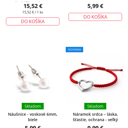
krabička zadarmo
15,52 €
5,99 €
Jednotková
15,52 € / 1 ks
DO KOŠÍKA
cena:
DO KOŠÍKA
NOVINKA
Skladom
Skladom
Náušnice - voskové 6mm,
Náramok srdca – láska,
biele
šťastie, ochrana - veľký
5,99 €
9,99 €