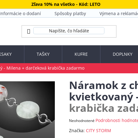
Zľava 10% na všetko - Kód: LETO
Informácie o dodaní
Spôsoby platby
Výmena a reklamá
KSAKY
TAŠKY
KUFRE
DOPLNKY
ný - Milena
+ darčeková krabička zadarmo
Náramok z ch
kvietkovaný 
krabička za
Priemerné
Podrobnosti hodnot
Neohodnotené
hodnotenie
Značka:
CITY STORM
produktu