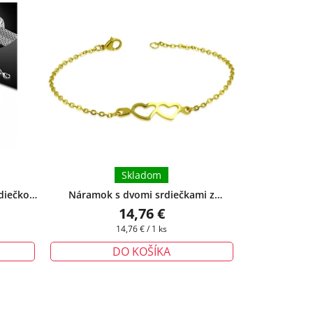
Skladom
rdiečkom
Náramok s dvomi srdiečkami z
zadarmo
chirurgickej ocele, zlatý
+ darčeková
14,76 €
krabička zadarmo
Jednotková
14,76 € / 1 ks
cena:
DO KOŠÍKA