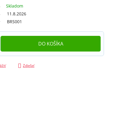
Skladom
11.8.2026
BRS001
DO KOŠÍKA
ážiť
Zdieľať