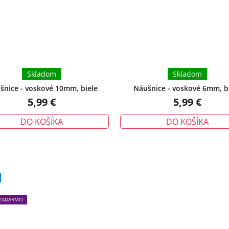
Skladom
Skladom
šnice - voskové 10mm, biele
Náušnice - voskové 6mm, b
5,99 €
5,99 €
DO KOŠÍKA
DO KOŠÍKA
Priemerné
hodnotenie
produktu
ZADARMO
je
5,0