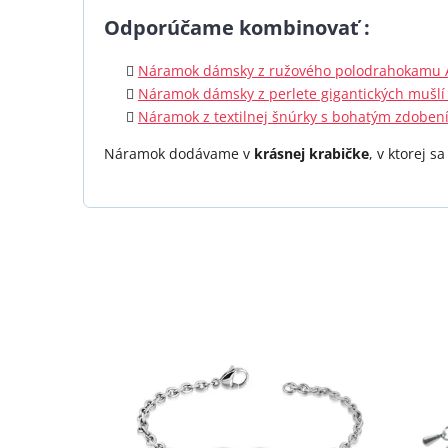
Odporúčame kombinovať :
Náramok dámsky z ružového polodrahokamu 
Náramok dámsky z perlete gigantických mušlí 
Náramok z textilnej šnúrky s bohatým zdobení
Náramok dodávame v
krásnej krabičke
, v ktorej s