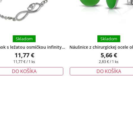
Skladom
Skladom
k s ležatou osmičkou infinity
Náušnice z chirurgickej ocele o
rný - Eliza
+ darčeková krabička
zelené
+ darčeková krabička 
11,77 €
5,66 €
zadarmo
Jednotková
Jednotková
11,77 € / 1 ks
2,83 € / 1 ks
cena:
cena:
DO KOŠÍKA
DO KOŠÍKA