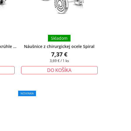
Skladom
krúhle -
Náušnice z chirurgickej ocele Spiral
zadarmo
7,37 €
Jednotková
3,69 € / 1 ks
cena:
DO KOŠÍKA
NOVINKA