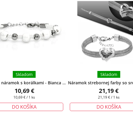
Skladom
Skladom
náramok s korálkami - Bianca
+
Náramok strebornej farby so s
rčeková krabička zadarmo
z ocele
+ darčeková krabička 
10,69 €
21,19 €
Jednotková
Jednotková
10,69 € / 1 ks
21,19 € / 1 ks
cena:
cena:
DO KOŠÍKA
DO KOŠÍKA