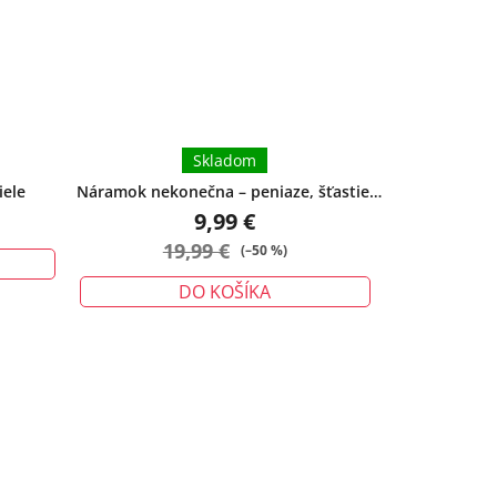
Skladom
iele
Náramok nekonečna – peniaze, šťastie,
ochrana - veľký
9,99 €
19,99 €
(–50 %)
DO KOŠÍKA