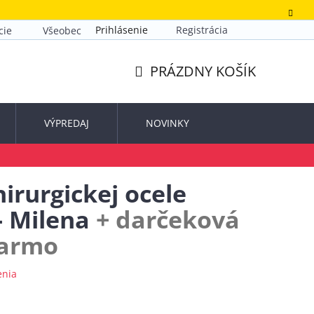
Prihlásenie
Registrácia
cie
Všeobecné obchodné podmienky
Zásady ochrany o
PRÁZDNY KOŠÍK
NÁKUPNÝ
KOŠÍK
VÝPREDAJ
NOVINKY
irurgickej ocele
- Milena
+ darčeková
darmo
enia