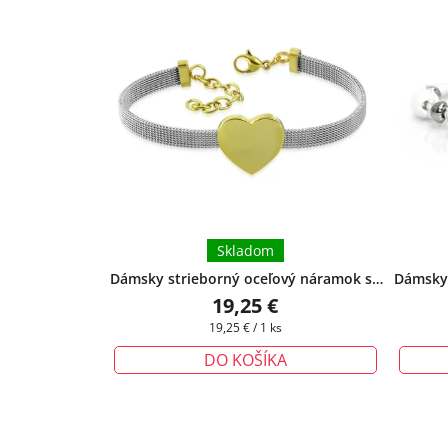
Skladom
Dámsky strieborný oceľový náramok so
Dámsky 
zlatým srdiečkom
+ darčeková krabička
da
19,25 €
zadarmo
Jednotková
19,25 € / 1 ks
cena:
DO KOŠÍKA