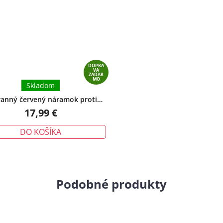
z
5
hviezdičiek.
DOPRA
VA
ZADAR
MO
Skladom
anný červený náramok proti
tiu – tradičný talizman ochrany
17,99 €
DO KOŠÍKA
Podobné produkty