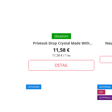
Skladom
Prívesok Drop Crystal Made With
Náu
Swarovski s retiazkou - Vitral Medium
+
11,58 €
pri tomto produkte si môžete zvoliť
Jednotková
11,58 € / 1 ks
dĺžku retiazky
cena:
DETAIL
NOVINKA
NOVINKA
HIT
DOPRAVA 