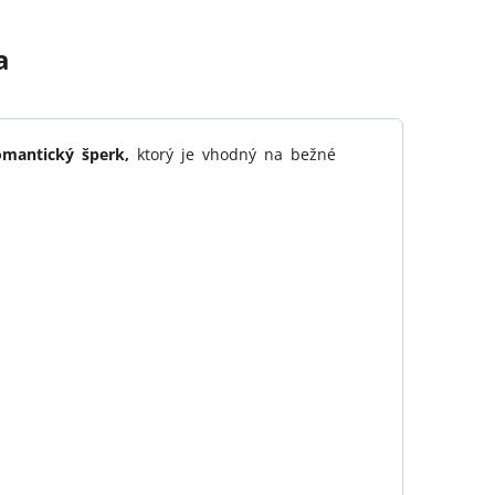
a
omantický šperk,
ktorý je vhodný na bežné