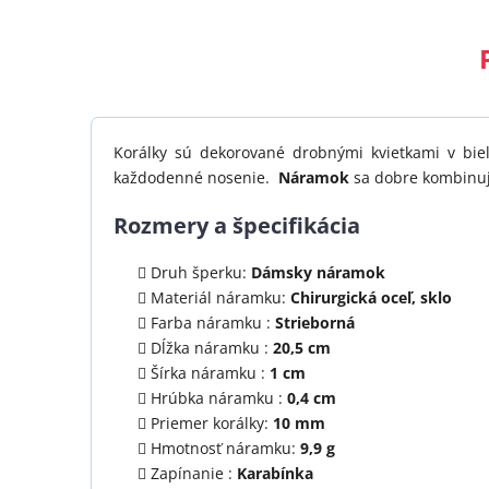
Korálky sú dekorované drobnými kvietkami v bi
každodenné nosenie.
Náramok
sa dobre kombinuj
Rozmery a špecifikácia
Druh šperku:
Dámsky náramok
Materiál náramku:
Chirurgická oceľ, sklo
Farba náramku :
Strieborná
Dĺžka náramku :
20,5 cm
Šírka náramku :
1 cm
Hrúbka náramku :
0,4 cm
Priemer korálky:
10 mm
Hmotnosť náramku:
9,9 g
Zapínanie :
Karabínka