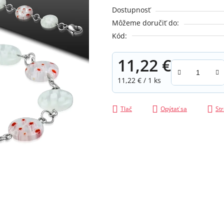
je
Dostupnosť
0,0
Môžeme doručiť do:
z
Kód:
5
hviezdičiek.
11,22 €
Jednotková cena:
11,22 € / 1 ks
Tlač
Opýtať sa
Str