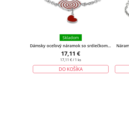
Skladom
Dámsky oceľový náramok so srdiečkom a
Náramo
príveskom - Lovely
+ darčeková krabička
striebo
17,11 €
zadarmo
Jednotková
17,11 € / 1 ks
cena:
DO KOŠÍKA