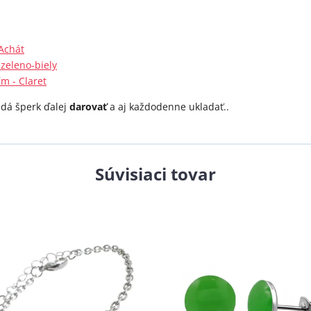
Achát
zeleno-biely
m - Claret
a dá šperk ďalej
darovať
a aj každodenne ukladať..
Súvisiaci tovar