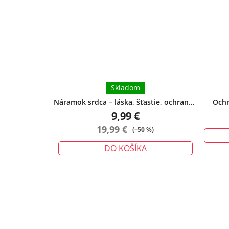
Skladom
Náramok srdca – láska, šťastie, ochrana -
Ochr
malý
urieknu
9,99 €
19,99 €
(–50 %)
DO KOŠÍKA