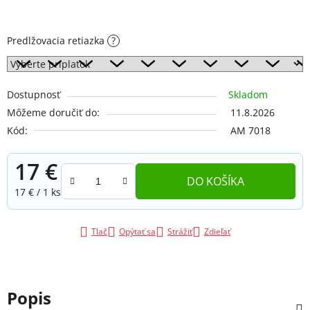
Predlžovacia retiazka
?
Dostupnosť
Skladom
Môžeme doručiť do:
11.8.2026
Kód:
AM 7018
17 €
DO KOŠÍKA
Jednotková cena:
17 € / 1 ks
Tlač
Opýtať sa
Strážiť
Zdieľať
Popis