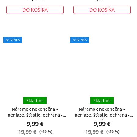
DO KOŠÍKA
DO KOŠÍKA
Priemerné
NOVINKA
NOVINKA
hodnotenie
produktu
je
5,0
z
5
hviezdičiek.
Skladom
Skladom
Náramok nekonečna –
Náramok nekonečna –
peniaze, šťastie, ochrana -
peniaze, šťastie, ochrana -
malý
veľký
9,99 €
9,99 €
19,99 €
19,99 €
(–50 %)
(–50 %)