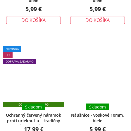
biele
biele
5,99 €
5,99 €
DO KOŠÍKA
DO KOŠÍKA
Priemerné
NOVINKA
hodnotenie
HIT
produktu
DOPRAVA ZADARMO
je
5,0
z
5
hviezdičiek.
DOPRAVA ZADARMO
Skladom
Skladom
Ochranný červený náramok
Náušnice - voskové 10mm,
proti urieknutiu – tradičný
biele
talizman ochrany
17,99 €
5,99 €