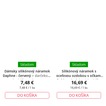
Skladom
Skladom
Dámsky silikónový náramok
Silikónový náramok s
Daphne - červený
+ darčeková
oceľovou ozdobou s očkami
krabička zadarmo
Robin
+ darčeková krabička
7,48 €
16,69 €
zadarmo
Jednotková
Jednotková
7,48 € / 1 ks
16,69 € / 1 ks
cena:
cena:
DO KOŠÍKA
DO KOŠÍKA