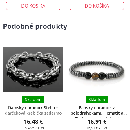
DO KOŠÍKA
DO KOŠÍKA
Podobné produkty
Skladom
Skladom
Dámsky náramok Stella
+
Pánsky náramok z
darčeková krabička zadarmo
polodrahokamu Hematit a
Tigrie oko
+ darčeková
16,48 €
16,91 €
krabička zadarmo
Jednotková
Jednotková
16,48 € / 1 ks
16,91 € / 1 ks