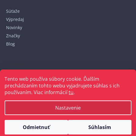
Súťaže
Výpredaj
Novinky
Značky
Blog
Kontakt
Tento web používa súbory cookie. Ďalším
+421 948 152 820
prechádzaním tohto webu vyjadrujete súhlas s ich
používaním. Viac informácií
tu
.
Nastavenie
Vytvoril Shoptet
Odmietnuť
Súhlasím
Copyright 2026
Bellakabelky.sk
. Všetky práva vyhradené.
Upraviť nastavenie cookies