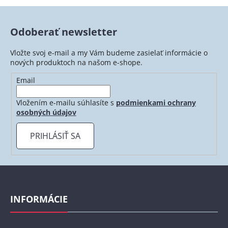
Odoberať newsletter
Vložte svoj e-mail a my Vám budeme zasielať informácie o
nových produktoch na našom e-shope.
Email
Vložením e-mailu súhlasíte s
podmienkami ochrany
osobných údajov
PRIHLÁSIŤ SA
Z
á
p
INFORMÁCIE
ä
t