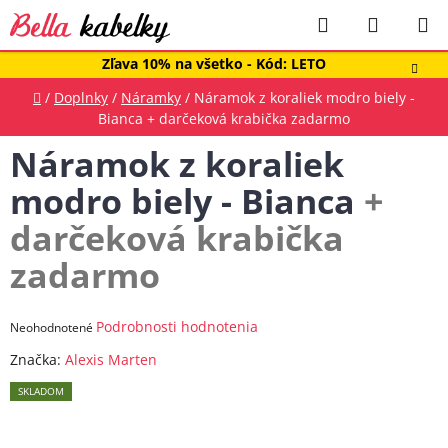
Prejsť
Hľadať
NÁKUP
na
obsah
KOŠÍK
Zľava 10% na všetko - Kód: LETO
Domov
/
Doplnky
/
Náramky
/
Náramok z koraliek modro biely -
Bianca
+ darčeková krabička zadarmo
Náramok z koraliek
modro biely - Bianca
+
darčeková krabička
zadarmo
Priemerné
Podrobnosti hodnotenia
Neohodnotené
hodnotenie
Značka:
Alexis Marten
produktu
SKLADOM
je
0,0
z