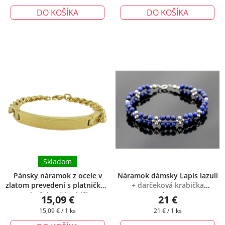
cena:
cena:
DO KOŠÍKA
DO KOŠÍKA
Skladom
Pánsky náramok z ocele v
Náramok dámsky Lapis lazuli
zlatom prevedení s platničkou
+ darčeková krabička
+ darčeková krabička
zadarmo
15,09 €
21 €
zadarmo
Jednotková
Jednotková
15,09 € / 1 ks
21 € / 1 ks
cena:
cena: