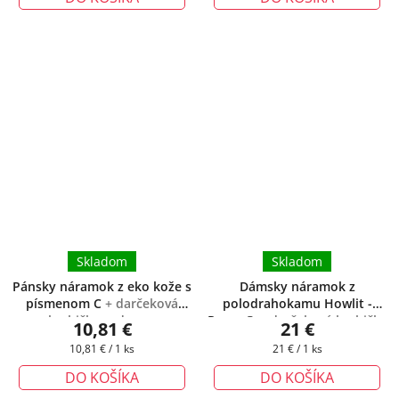
Skladom
Skladom
Pánsky náramok z eko kože s
Dámsky náramok z
písmenom C
+ darčeková
polodrahokamu Howlit -
krabička zadarmo
Remy ®
+ darčeková krabička
10,81 €
21 €
zadarmo
Jednotková
Jednotková
10,81 € / 1 ks
21 € / 1 ks
cena:
cena:
DO KOŠÍKA
DO KOŠÍKA