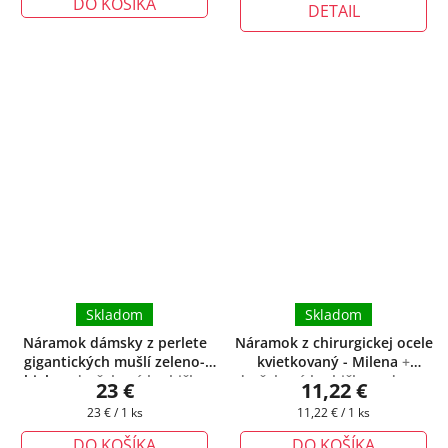
DO KOŠÍKA
DETAIL
Skladom
Skladom
Náramok dámsky z perlete
Náramok z chirurgickej ocele
gigantických mušlí zeleno-
kvietkovaný - Milena
+
biely
+ darčeková krabička
darčeková krabička zadarmo
23 €
11,22 €
zadarmo
Jednotková
Jednotková
23 € / 1 ks
11,22 € / 1 ks
cena:
cena:
DO KOŠÍKA
DO KOŠÍKA