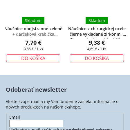
Skladom
Skladom
Náušnice obojstranné-zelené
Náušnice z chirurgickej ocele
+ darčeková krabička
čierne vykladané zirkónmi -
zadarmo
Dona
+ darčeková krabička
7,70 €
9,38 €
zadarmo
Jednotková
Jednotková
3,85 € / 1 ks
4,69 € / 1 ks
cena:
cena:
DO KOŠÍKA
DO KOŠÍKA
Odoberať newsletter
Vložte svoj e-mail a my Vám budeme zasielať informácie o
nových produktoch na našom e-shope.
Email
Vložením e-mailu súhlasíte s
podmienkami ochrany