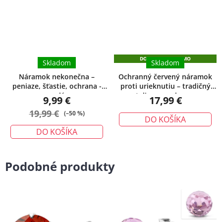
5,0
5,0
z
z
5
5
hviezdičiek.
hviezdičiek.
DOPRAVA ZADARMO
Skladom
Skladom
Náramok nekonečna –
Ochranný červený náramok
peniaze, šťastie, ochrana -
proti urieknutiu – tradičný
malý
talizman ochrany
9,99 €
17,99 €
19,99 €
(–50 %)
DO KOŠÍKA
DO KOŠÍKA
Podobné produkty