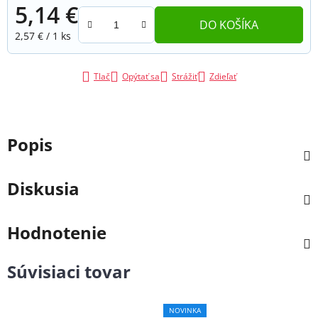
5,14 €
DO KOŠÍKA
Jednotková cena:
2,57 € / 1 ks
Tlač
Opýtať sa
Strážiť
Zdieľať
Popis
Diskusia
Hodnotenie
Súvisiaci tovar
NOVINKA