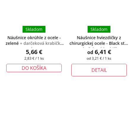
Skladom
Skladom
Náušnice okrúhle z ocele -
Náušnice hviezdičky z
zelené
+ darčeková krabička
chirurgickej ocele - Black star
zadarmo
+ darčeková krabička
5,66 €
6,41 €
od
zadarmo
Jednotková
Jednotková
2,83 € / 1 ks
od 3,21 € / 1 ks
cena:
cena:
DO KOŠÍKA
DETAIL