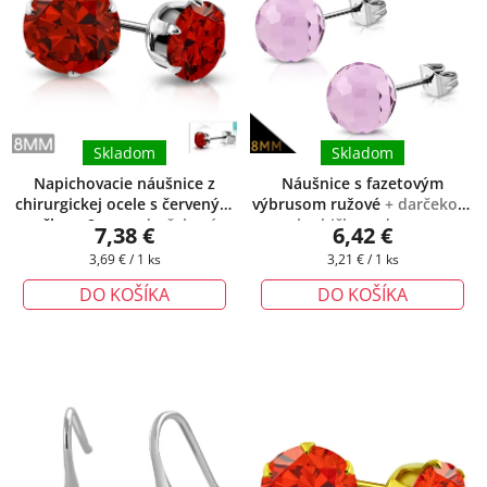
Skladom
Skladom
Napichovacie náušnice z
Náušnice s fazetovým
chirurgickej ocele s červeným
výbrusom ružové
+ darčeková
očkom 8mm
+ darčeková
krabička zadarmo
7,38 €
6,42 €
krabička zadarmo
Jednotková
Jednotková
3,69 € / 1 ks
3,21 € / 1 ks
cena:
cena:
DO KOŠÍKA
DO KOŠÍKA