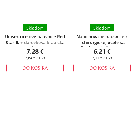
Skladom
Skladom
Unisex oceľové náušnice Red
Napichovacie náušnice z
Star II.
+ darčeková krabička
chirurgickej ocele s
zadarmo
oranžovým srdiečkom 6mm
+
7,28 €
6,21 €
darčeková krabička zadarmo
Jednotková
Jednotková
3,64 € / 1 ks
3,11 € / 1 ks
cena:
cena:
DO KOŠÍKA
DO KOŠÍKA