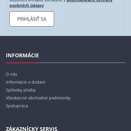
osobných údajov
PRIHLÁSIŤ SA
Z
á
p
INFORMÁCIE
ä
t
O nás
i
Informácie o dodaní
e
Spôsoby platby
Všeobecné obchodné podmienky
Spolupráca
ZÁKAZNÍCKY SERVIS