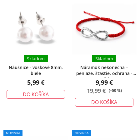
Skladom
Skladom
Náušnice - voskové 8mm,
Náramok nekonečna –
biele
peniaze, šťastie, ochrana -
veľký
5,99 €
9,99 €
19,99 €
(–50 %)
DO KOŠÍKA
DO KOŠÍKA
NOVINKA
NOVINKA