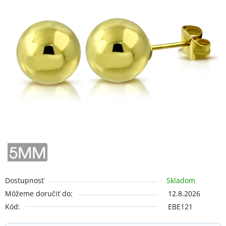
hviezdičiek.
Dostupnosť
Skladom
Môžeme doručiť do:
12.8.2026
Kód:
EBE121