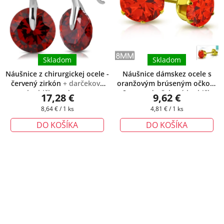
Skladom
Skladom
Náušnice z chirurgickej ocele -
Náušnice dámskez ocele s
červený zirkón
+ darčeková
oranžovým brúseným očkom
krabička zadarmo
- 8 mm
+ darčeková krabička
17,28 €
9,62 €
zadarmo
Jednotková
Jednotková
8,64 € / 1 ks
4,81 € / 1 ks
cena:
cena:
DO KOŠÍKA
DO KOŠÍKA