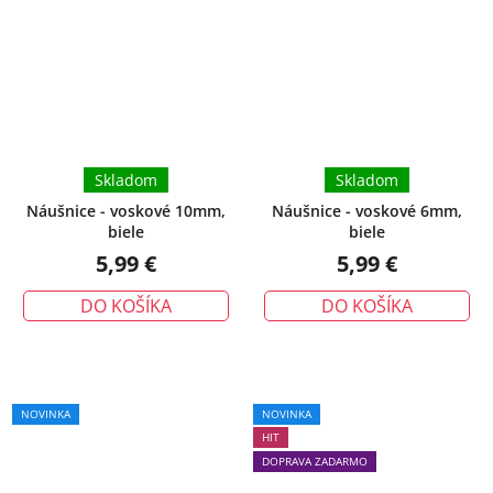
Skladom
Skladom
Náušnice - voskové 10mm,
Náušnice - voskové 6mm,
biele
biele
5,99 €
5,99 €
DO KOŠÍKA
DO KOŠÍKA
Priemerné
Priemerné
NOVINKA
NOVINKA
hodnotenie
hodnotenie
HIT
produktu
produktu
DOPRAVA ZADARMO
je
je