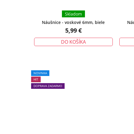
Skladom
Náušnice - voskové 6mm, biele
Náu
5,99 €
DO KOŠÍKA
Priemerné
NOVINKA
hodnotenie
HIT
produktu
DOPRAVA ZADARMO
je
5,0
z
5
hviezdičiek.