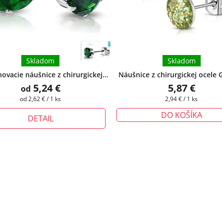
Skladom
Skladom
ovacie náušnice z chirurgickej
Náušnice z chirurgickej ocele Gl
 so zeleným očkom
+ darčeková
zelenožlté
+ darčeková krabička
5,24 €
5,87 €
od
krabička zadarmo
Jednotková
Jednotková
od 2,62 € / 1 ks
2,94 € / 1 ks
cena:
cena:
DO KOŠÍKA
DETAIL