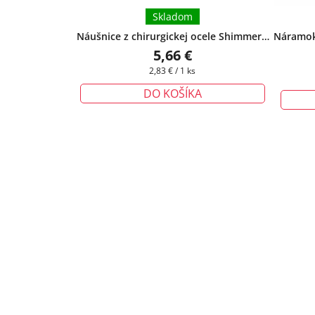
Skladom
Náušnice z chirurgickej ocele Shimmer -
Náramok 
svetlozelené
+ darčeková krabička
5,66 €
zadarmo
Jednotková
2,83 € / 1 ks
cena:
DO KOŠÍKA