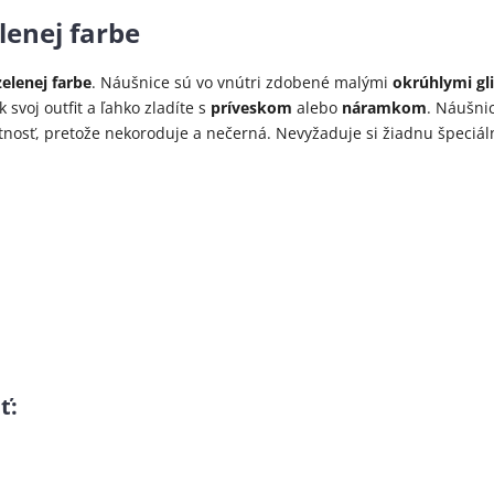
lenej farbe
zelenej farbe
. Náušnice sú vo vnútri zdobené malými
okrúhlymi gl
k svoj outfit a ľahko zladíte s
príveskom
alebo
náramkom
. Náušni
otnosť, pretože nekoroduje a nečerná. Nevyžaduje si žiadnu špeciá
ť
: