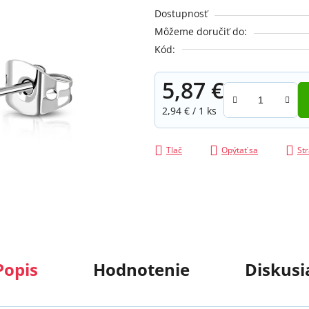
je
Dostupnosť
0,0
Môžeme doručiť do:
z
Kód:
5
hviezdičiek.
5,87 €
Jednotková cena:
2,94 € / 1 ks
Tlač
Opýtať sa
Str
Popis
Hodnotenie
Diskusi