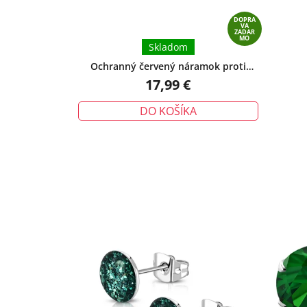
DOPRA
VA
ZADAR
MO
Skladom
Ochranný červený náramok proti
urieknutiu – tradičný talizman ochrany
17,99 €
DO KOŠÍKA