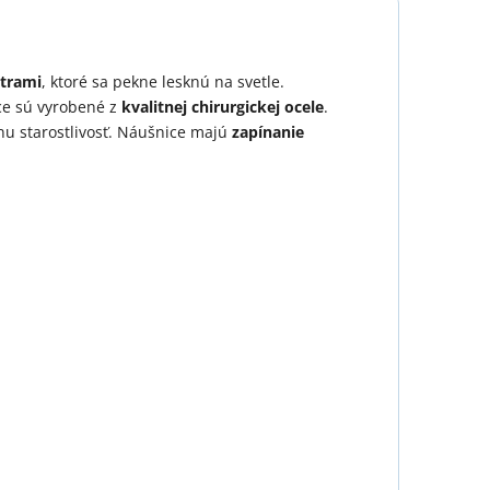
itrami
, ktoré sa pekne lesknú na svetle.
ce sú vyrobené z
kvalitnej chirurgickej ocele
.
lnu starostlivosť. Náušnice majú
zapínanie