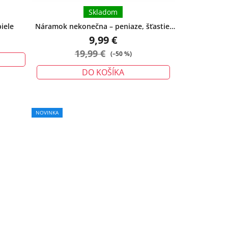
Skladom
iele
Náramok nekonečna – peniaze, šťastie,
ochrana - malý
9,99 €
19,99 €
(–50 %)
DO KOŠÍKA
NOVINKA