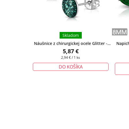
Skladom
Náušnice z chirurgickej ocele Glitter -
Napich
tyrkysové
+ darčeková krabička zadarmo
ocele
5,87 €
Jednotková
2,94 € / 1 ks
cena:
DO KOŠÍKA