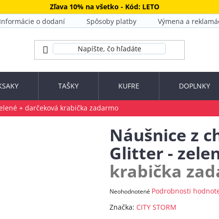
Zľava 10% na všetko - Kód: LETO
Informácie o dodaní
Spôsoby platby
Výmena a reklamá
KSAKY
TAŠKY
KUFRE
DOPLNKY
zelené
+ darčeková krabička zadarmo
Náušnice z ch
Glitter - zel
krabička za
Priemerné
Podrobnosti hodnot
Neohodnotené
hodnotenie
Značka:
CITY STORM
produktu