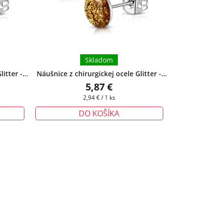
Skladom
itter -
Náušnice z chirurgickej ocele Glitter -
 zadarmo
zlatá farba
+ darčeková krabička
5,87 €
zadarmo
Jednotková
2,94 € / 1 ks
cena:
DO KOŠÍKA