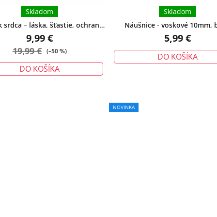
Skladom
Skladom
srdca – láska, šťastie, ochrana -
Náušnice - voskové 10mm, b
malý
9,99 €
5,99 €
19,99 €
(–50 %)
DO KOŠÍKA
DO KOŠÍKA
NOVINKA