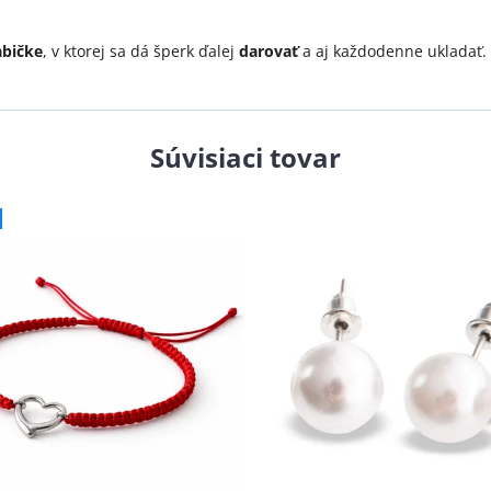
abičke
, v ktorej sa dá šperk ďalej
darovať
a aj každodenne ukladať.
Súvisiaci tovar