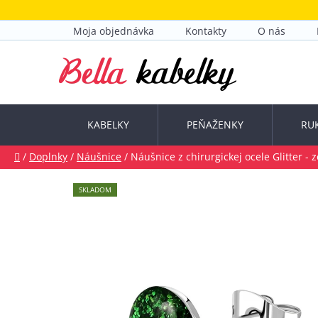
Prejsť
na
Moja objednávka
Kontakty
O nás
obsah
KABELKY
PEŇAŽENKY
RU
Domov
/
Doplnky
/
Náušnice
/
Náušnice z chirurgickej ocele Glitter - 
SKLADOM