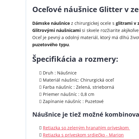
Oceľové náušnice Glitter v ze
Dámske náušnice
z chirurgickej ocele s
glitrami v 
Glitrovými náušnicami
si skvele rozžiarite akýkoľve
Oceľ je pevný a odolný materiál, ktorý má dlhú živ
puzetového typu
.
Špecifikácia a rozmery:
Druh : Náušnice
Materiál náušníc: Chirurgická oceľ
Farba náušníc : Zelená, strieborná
Priemer náušníc : 0,8 cm
Zapínanie náušníc : Puzetové
Náušnice je tiež možné kombinova
Retiazka so zeleným hranatým príveskom
Retiazka s príveskom srdiečko - Marion