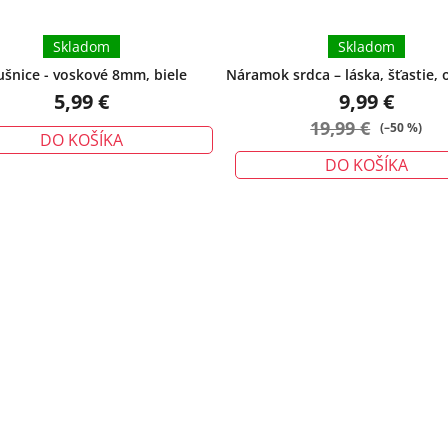
Skladom
Skladom
šnice - voskové 8mm, biele
Náramok srdca – láska, šťastie, 
veľký
5,99 €
9,99 €
19,99 €
(–50 %)
DO KOŠÍKA
DO KOŠÍKA