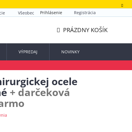
Prihlásenie
Registrácia
cie
Všeobecné obchodné podmienky
Zásady ochrany o
PRÁZDNY KOŠÍK
NÁKUPNÝ
KOŠÍK
VÝPREDAJ
NOVINKY
irurgickej ocele
ené
+ darčeková
darmo
enia