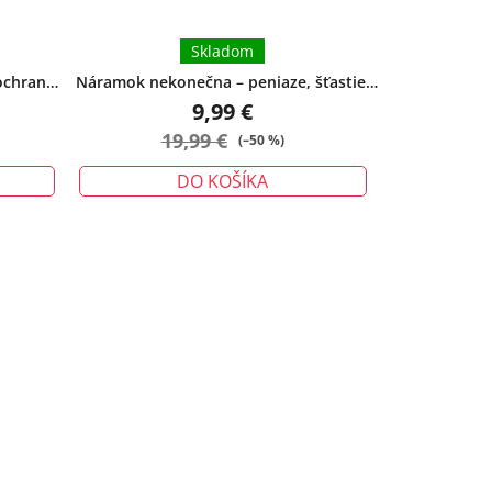
Skladom
ochrana -
Náramok nekonečna – peniaze, šťastie,
ochrana - veľký
9,99 €
19,99 €
(–50 %)
DO KOŠÍKA