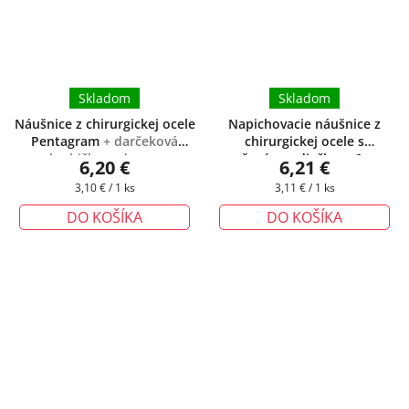
Skladom
Skladom
Náušnice z chirurgickej ocele
Napichovacie náušnice z
Pentagram
+ darčeková
chirurgickej ocele s
krabička zadarmo
oranžovým srdiečkom 6mm
+
6,20 €
6,21 €
darčeková krabička zadarmo
Jednotková
Jednotková
3,10 € / 1 ks
3,11 € / 1 ks
cena:
cena:
DO KOŠÍKA
DO KOŠÍKA