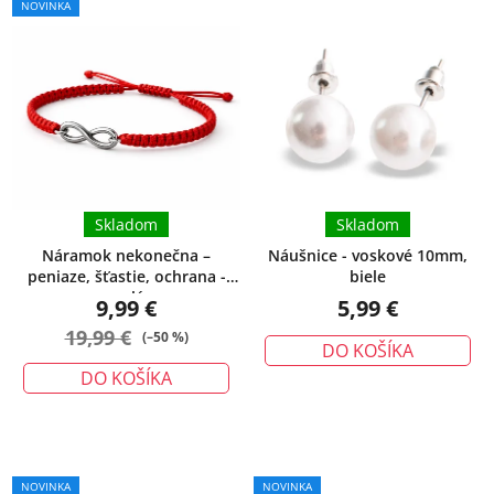
NOVINKA
hodnotenie
produktu
je
5,0
z
5
hviezdičiek.
Skladom
Skladom
Náramok nekonečna –
Náušnice - voskové 10mm,
peniaze, šťastie, ochrana -
biele
malý
9,99 €
5,99 €
19,99 €
(–50 %)
DO KOŠÍKA
DO KOŠÍKA
NOVINKA
NOVINKA