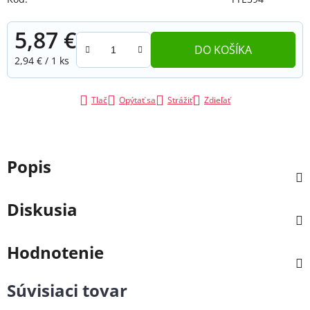
5,87 €
DO KOŠÍKA
Jednotková cena:
2,94 € / 1 ks
Tlač
Opýtať sa
Strážiť
Zdieľať
Popis
Diskusia
Hodnotenie
Súvisiaci tovar