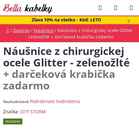
Prejsť
Hľadať
NÁKUP
na
obsah
KOŠÍK
Zľava 10% na všetko - Kód: LETO
Domov
/
Doplnky
/
Náušnice
/
Náušnice z chirurgickej ocele Glitter
- zelenožlté
+ darčeková krabička zadarmo
Náušnice z chirurgickej
ocele Glitter - zelenožlté
+ darčeková krabička
zadarmo
Priemerné
Podrobnosti hodnotenia
Neohodnotené
hodnotenie
Značka:
CITY STORM
produktu
SKLADOM
je
0,0
z