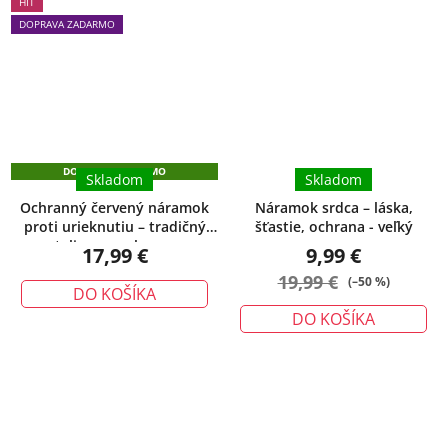
HIT
produktu
DOPRAVA ZADARMO
je
5,0
z
5
hviezdičiek.
DOPRAVA ZADARMO
Skladom
Skladom
Ochranný červený náramok
Náramok srdca – láska,
proti urieknutiu – tradičný
šťastie, ochrana - veľký
talizman ochrany
17,99 €
9,99 €
19,99 €
(–50 %)
DO KOŠÍKA
DO KOŠÍKA