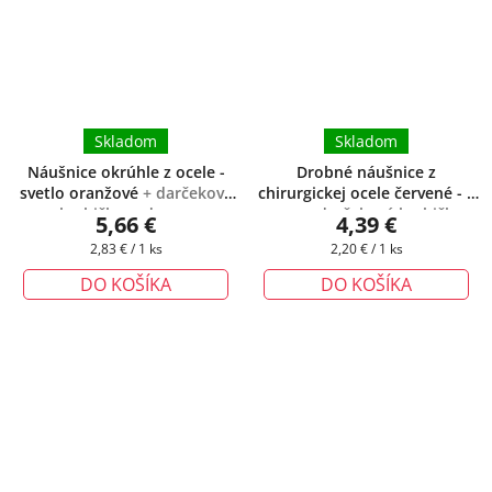
Skladom
Skladom
Náušnice okrúhle z ocele -
Drobné náušnice z
svetlo oranžové
+ darčeková
chirurgickej ocele červené - 4
krabička zadarmo
mm
+ darčeková krabička
5,66 €
4,39 €
zadarmo
Jednotková
Jednotková
2,83 € / 1 ks
2,20 € / 1 ks
cena:
cena:
DO KOŠÍKA
DO KOŠÍKA