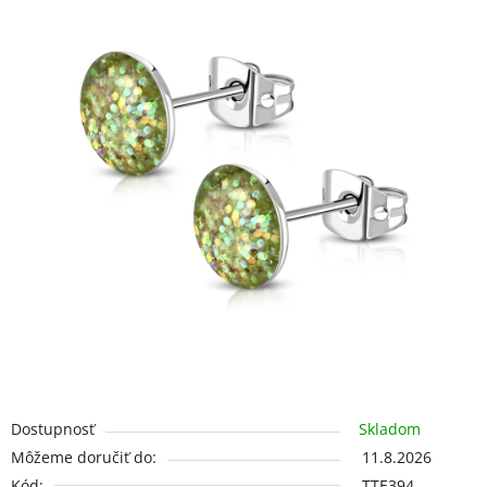
5
hviezdičiek.
Dostupnosť
Skladom
Môžeme doručiť do:
11.8.2026
Kód:
TTE394