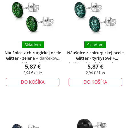
Skladom
Skladom
Náušnice z chirurgickej ocele
Náušnice z chirurgickej ocele
Glitter - zelené
+ darčeková
Glitter - tyrkysové
+
krabička zadarmo
darčeková krabička zadarmo
5,87 €
5,87 €
Jednotková
Jednotková
2,94 € / 1 ks
2,94 € / 1 ks
cena:
cena:
DO KOŠÍKA
DO KOŠÍKA