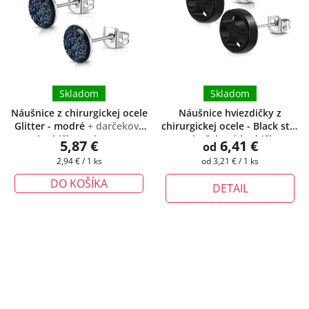
Skladom
Skladom
Náušnice z chirurgickej ocele
Náušnice hviezdičky z
Glitter - modré
+ darčeková
chirurgickej ocele - Black star
krabička zadarmo
+ darčeková krabička
5,87 €
6,41 €
od
zadarmo
Jednotková
Jednotková
2,94 € / 1 ks
od 3,21 € / 1 ks
cena:
cena:
DO KOŠÍKA
DETAIL