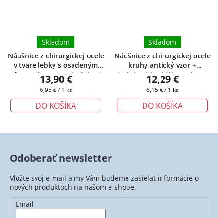
Skladom
Skladom
Náušnice z chirurgickej ocele
Náušnice z chirurgickej ocele
v tvare lebky s osadeným
kruhy antický vzor
+
očkom - Jeremy
+ darčeková
darčeková krabička zadarmo
13,90 €
12,29 €
krabička zadarmo
Jednotková
Jednotková
6,95 € / 1 ks
6,15 € / 1 ks
cena:
cena:
DO KOŠÍKA
DO KOŠÍKA
Odoberať newsletter
Vložte svoj e-mail a my Vám budeme zasielať informácie o
nových produktoch na našom e-shope.
Email