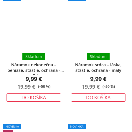
Skladom
Skladom
Náramok nekonečna –
Náramok srdca – láska,
peniaze, šťastie, ochrana -
šťastie, ochrana - malý
veľký
9,99 €
9,99 €
19,99 €
19,99 €
(–50 %)
(–50 %)
DO KOŠÍKA
DO KOŠÍKA
Priemerné
NOVINKA
NOVINKA
hodnotenie