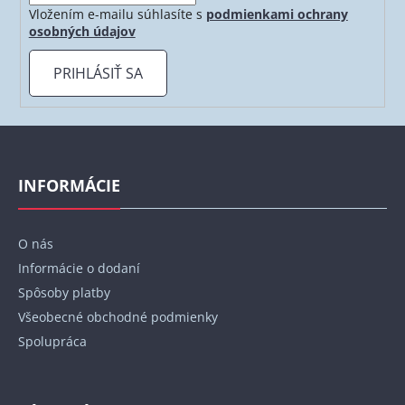
Vložením e-mailu súhlasíte s
podmienkami ochrany
osobných údajov
PRIHLÁSIŤ SA
Z
á
p
INFORMÁCIE
ä
t
O nás
i
Informácie o dodaní
e
Spôsoby platby
Všeobecné obchodné podmienky
Spolupráca