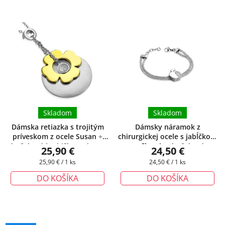
Skladom
Skladom
Dámska retiazka s trojitým
Dámsky náramok z
príveskom z ocele Susan
+
chirurgickej ocele s jabĺčkom
darčeková krabička zadarmo
s očkami
+ darčeková
25,90 €
24,50 €
krabička zadarmo
Jednotková
Jednotková
25,90 € / 1 ks
24,50 € / 1 ks
cena:
cena:
DO KOŠÍKA
DO KOŠÍKA
Priemerné