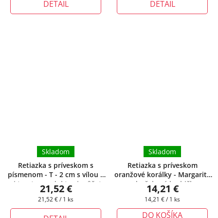
DETAIL
DETAIL
Skladom
Skladom
Retiazka s príveskom s
Retiazka s príveskom
písmenom - T - 2 cm s vílou
+
oranžové korálky - Margarita
pri tomto produkte si môžete
+ darčeková krabička
21,52 €
14,21 €
zvoliť dĺžku retiazky
zadarmo
Jednotková
Jednotková
21,52 € / 1 ks
14,21 € / 1 ks
cena:
cena:
DO KOŠÍKA