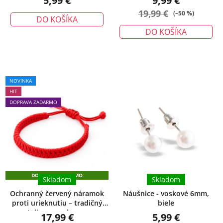
5,99 €
9,99 €
19,99 €
(–50 %)
DO KOŠÍKA
DO KOŠÍKA
Priemerné
NOVINKA
hodnotenie
HIT
produktu
DOPRAVA ZADARMO
je
5,0
z
5
hviezdičiek.
DOPRAVA ZADARMO
Skladom
Skladom
Ochranný červený náramok
Náušnice - voskové 6mm,
proti urieknutiu – tradičný
biele
talizman ochrany
17,99 €
5,99 €