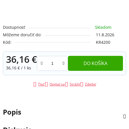
Dostupnosť
Skladom
Môžeme doručiť do:
11.8.2026
Kód:
KR4200
36,16 €
DO KOŠÍKA
Jednotková cena:
36,16 € / 1 ks
Tlač
Opýtať sa
Strážiť
Zdieľať
Popis