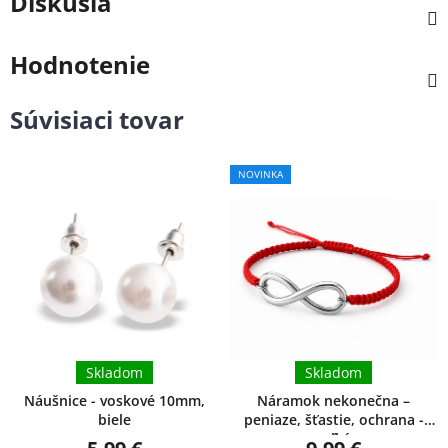
Diskusia
Hodnotenie
Súvisiaci tovar
NOVINKA
Skladom
Skladom
Náušnice - voskové 10mm,
Náramok nekonečna –
biele
peniaze, šťastie, ochrana -
veľký