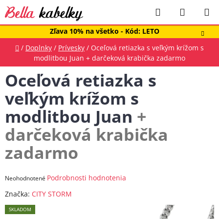
Prejsť
Hľadať
NÁKUP
na
obsah
KOŠÍK
Zľava 10% na všetko - Kód: LETO
Domov
/
Doplnky
/
Prívesky
/
Oceľová retiazka s veľkým krížom s
modlitbou Juan
+ darčeková krabička zadarmo
Oceľová retiazka s
veľkým krížom s
modlitbou Juan
+
darčeková krabička
zadarmo
Priemerné
Podrobnosti hodnotenia
Neohodnotené
hodnotenie
Značka:
CITY STORM
produktu
SKLADOM
je