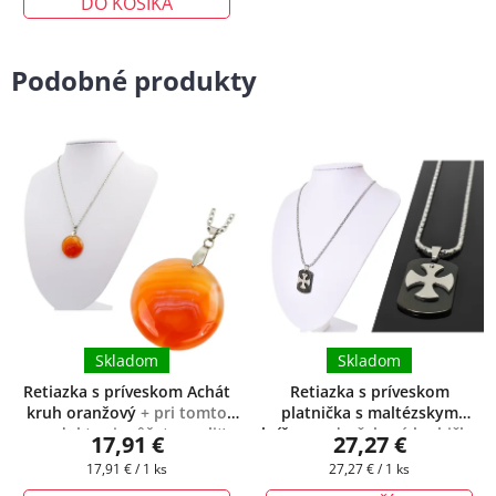
DO KOŠÍKA
Podobné produkty
Skladom
Skladom
Retiazka s príveskom Achát
Retiazka s príveskom
kruh oranžový
+ pri tomto
platnička s maltézskym
produkte si môžete zvoliť
krížom
+ darčeková krabička
17,91 €
27,27 €
dĺžku retiazky
zadarmo
Jednotková
Jednotková
17,91 € / 1 ks
27,27 € / 1 ks
cena:
cena: