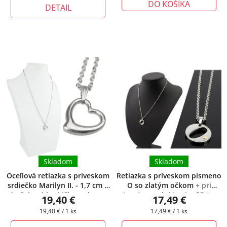
DO KOŠÍKA
DETAIL
Skladom
Skladom
Oceľlová retiazka s príveskom
Retiazka s príveskom písmeno
srdiečko Marilyn II. - 1,7 cm
+
O so zlatým očkom
+ pri
darčeková krabička zadarmo
tomto produkte si môžete
19,40 €
17,49 €
zvoliť dĺžku retiazky
Jednotková
Jednotková
19,40 € / 1 ks
17,49 € / 1 ks
cena:
cena: