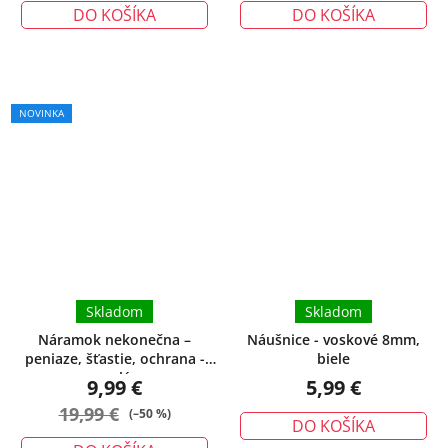
DO KOŠÍKA
DO KOŠÍKA
Priemerné
NOVINKA
hodnotenie
produktu
je
5,0
z
5
hviezdičiek.
Skladom
Skladom
Náramok nekonečna –
Náušnice - voskové 8mm,
peniaze, šťastie, ochrana -
biele
malý
9,99 €
5,99 €
19,99 €
(–50 %)
DO KOŠÍKA