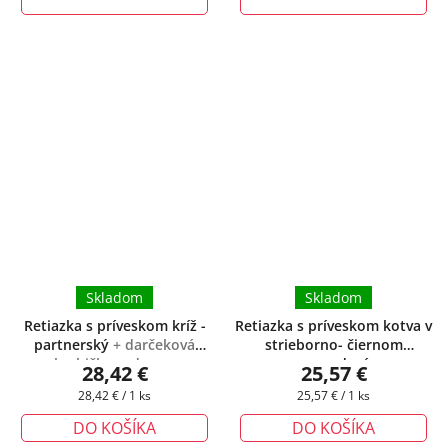
Skladom
Skladom
Retiazka s príveskom kríž -
Retiazka s príveskom kotva v
partnerský
+ darčeková
strieborno- čiernom
krabička zadarmo
prevedení
28,42 €
25,57 €
Jednotková
Jednotková
28,42 € / 1 ks
25,57 € / 1 ks
cena:
cena:
DO KOŠÍKA
DO KOŠÍKA