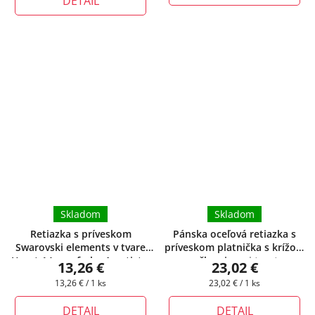
DETAIL
Skladom
Skladom
Retiazka s príveskom
Pánska oceľová retiazka s
Swarovski elements v tvare
príveskom platnička s krížom
Heart 14 mm farba Ametist
+
s očkami
+ pri tomto
13,26 €
23,02 €
darčeková krabička zadarmo
produkte si môžete zvoliť
Jednotková
Jednotková
13,26 € / 1 ks
23,02 € / 1 ks
dĺžku retiazky
cena:
cena:
DETAIL
DETAIL