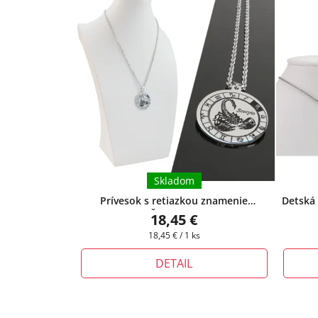
Skladom
Prívesok s retiazkou znamenie
Detská 
zverokruhu - Škorpión z chirurgickej
chirurgi
18,45 €
ocele
+ darčeková krabička zadarmo
Jednotková
18,45 € / 1 ks
cena:
DETAIL