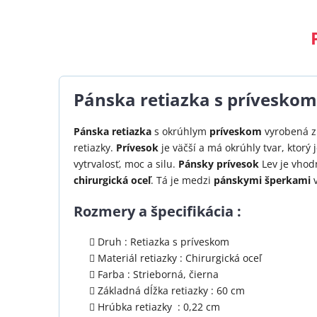
Pánska retiazka s príveskom 
Pánska retiazka
s okrúhlym
príveskom
vyrobená z 
retiazky.
Prívesok
je väčší a má okrúhly tvar, ktorý
vytrvalosť, moc a silu.
Pánsky prívesok
Lev je vhod
chirurgická oceľ
. Tá je medzi
pánskymi šperkami
v
Rozmery a špecifikácia :
Druh : Retiazka s príveskom
Materiál retiazky : Chirurgická oceľ
Farba : Strieborná, čierna
Základná dĺžka retiazky : 60 cm
Hrúbka retiazky : 0,22 cm