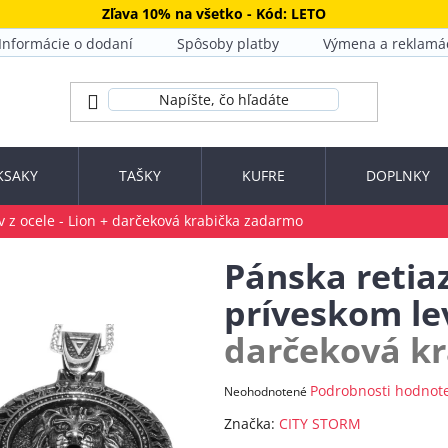
Zľava 10% na všetko - Kód: LETO
Informácie o dodaní
Spôsoby platby
Výmena a reklamá
KSAKY
TAŠKY
KUFRE
DOPLNKY
 z ocele - Lion
+ darčeková krabička zadarmo
Pánska retia
príveskom lev
darčeková k
Priemerné
Podrobnosti hodnot
Neohodnotené
hodnotenie
Značka:
CITY STORM
produktu