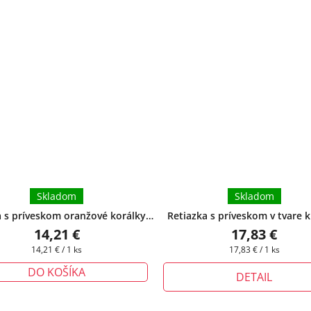
Skladom
Skladom
a s príveskom oranžové korálky -
Retiazka s príveskom v tvare 
ta
+ darčeková krabička zadarmo
vážkou zelený
+ pri tomto prod
14,21 €
17,83 €
môžete zvoliť dĺžku retiazky
Jednotková
Jednotková
14,21 € / 1 ks
17,83 € / 1 ks
Vášich potrieb
cena:
cena:
DO KOŠÍKA
DETAIL