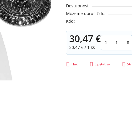
je
Dostupnosť
0,0
Môžeme doručiť do:
z
Kód:
5
hviezdičiek.
30,47 €
Jednotková cena:
30,47 € / 1 ks
Tlač
Opýtať sa
Str