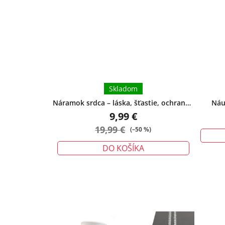
Skladom
Náramok srdca – láska, šťastie, ochrana -
Náu
malý
9,99 €
19,99 €
(–50 %)
DO KOŠÍKA