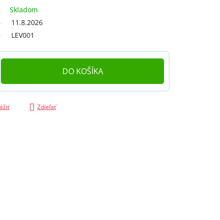
Skladom
11.8.2026
LEV001
DO KOŠÍKA
ážiť
Zdieľať