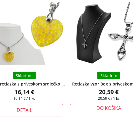
Skladom
Skladom
retiazka s príveskom srdiečko z
Retiazka vzor Box s príveskom
ckej ocele Millie III.
+ darčeková
chirurgickej ocele Christian
16,14 €
20,59 €
krabička zadarmo
darčeková krabička zada
Jednotková
Jednotková
16,14 € / 1 ks
20,59 € / 1 ks
cena:
cena:
DO KOŠÍKA
DETAIL