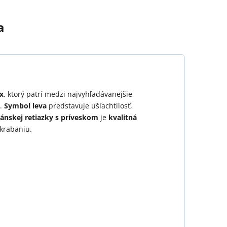
a
x
, ktorý patrí medzi najvyhľadávanejšie
a.
Symbol leva
predstavuje ušľachtilosť,
ánskej retiazky s príveskom
je
kvalitná
škrabaniu.