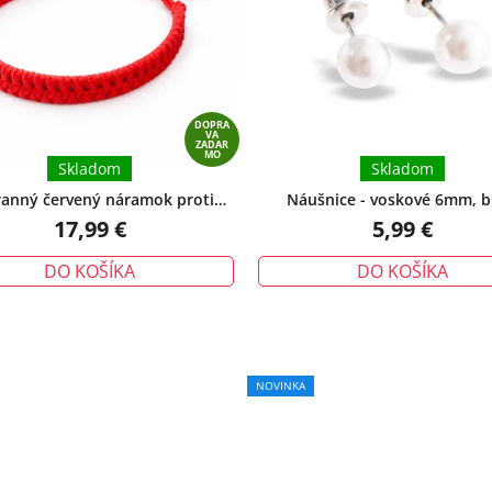
5
hviezdičiek.
DOPRA
VA
ZADAR
MO
Skladom
Skladom
anný červený náramok proti
Náušnice - voskové 6mm, b
tiu – tradičný talizman ochrany
17,99 €
5,99 €
DO KOŠÍKA
DO KOŠÍKA
NOVINKA