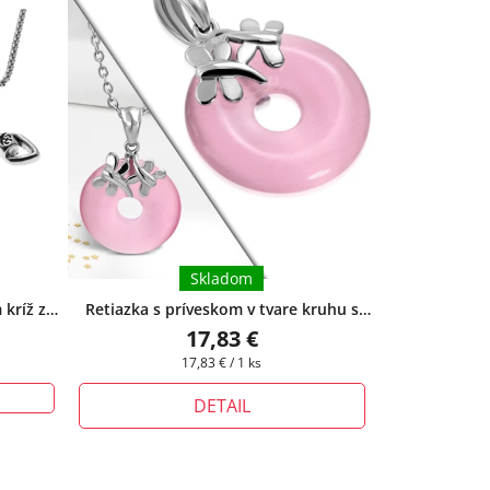
Skladom
 kríž z
Retiazka s príveskom v tvare kruhu s
 I.
+
vážkou ružový
+ pri tomto produkte si
17,83 €
rmo
môžete zvoliť dĺžku retiazky podľa
Jednotková
17,83 € / 1 ks
Vášich potrieb
cena:
DETAIL