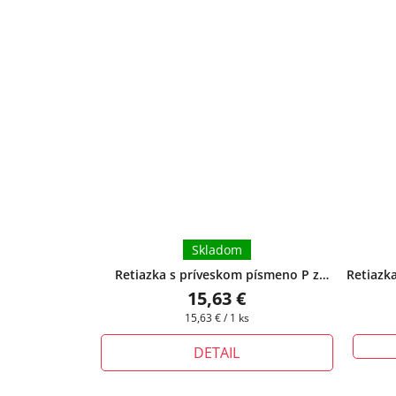
Skladom
Retiazka s príveskom písmeno P z
Retiazk
chirurgickej ocele - 1,7 cm
Margari
15,63 €
Jednotková
15,63 € / 1 ks
cena:
DETAIL