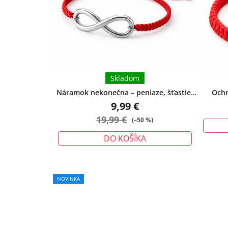
Skladom
Náramok nekonečna – peniaze, šťastie,
Ochr
ochrana - veľký
urieknu
9,99 €
19,99 €
(–50 %)
DO KOŠÍKA
NOVINKA