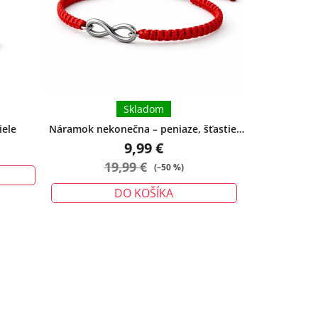
5
hviezdičiek.
Skladom
iele
Náramok nekonečna – peniaze, šťastie,
ochrana - malý
9,99 €
19,99 €
(–50 %)
DO KOŠÍKA