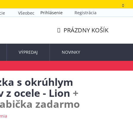
Prihlásenie
Registrácia
cie
Všeobecné obchodné podmienky
Zásady ochrany o
PRÁZDNY KOŠÍK
NÁKUPNÝ
KOŠÍK
VÝPREDAJ
NOVINKY
zka s okrúhlym
 z ocele - Lion
+
rabička zadarmo
enia