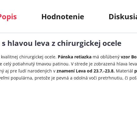
Popis
Hodnotenie
Diskusi
s hlavou leva z chirurgickej ocele
kvalitnej chirurgickej ocele.
Pánska retiazka
má obľúbený
vzor Bo
 je celý potiahnutý tmavou patinou. V strede je zobrazená hlava lev
ný aj pre ľudí narodených v
znamení Leva od 23.7.-23.8.
Materiál
p
eľmi populárna, pretože je pevná a odolná voči pretrhnutiu, či po