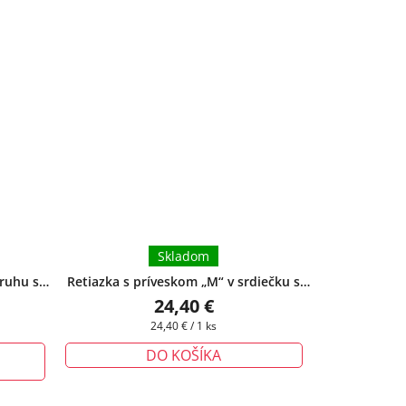
Skladom
kruhu s
Retiazka s príveskom „M“ v srdiečku s
ukte si
romantickými kvetinami – Symbol lásky
24,40 €
 podľa
a krásy
+ darčeková krabička zadarmo
Jednotková
24,40 € / 1 ks
cena:
DO KOŠÍKA