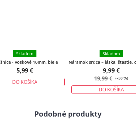
Skladom
Skladom
šnice - voskové 10mm, biele
Náramok srdca – láska, šťastie, 
veľký
5,99 €
9,99 €
19,99 €
(–50 %)
DO KOŠÍKA
DO KOŠÍKA
Podobné produkty