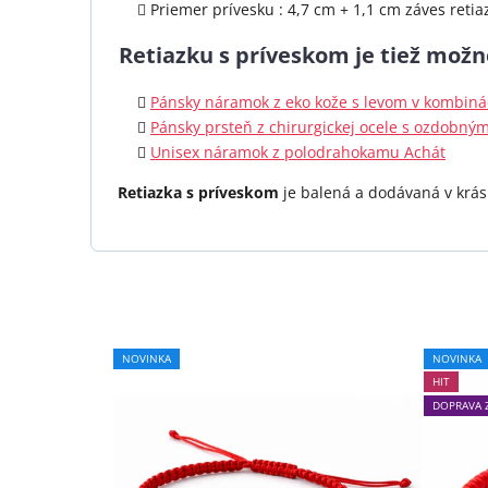
Priemer prívesku : 4,7 cm + 1,1 cm záves retia
R
etiazku
s príveskom je tiež možn
Pánsky náramok z eko kože s levom v kombinác
Pánsky prsteň z chirurgickej ocele s ozdobný
Unisex náramok z polodrahokamu Achát
Retiazka s príveskom
je balená a dodávaná v krásn
NOVINKA
NOVINKA
HIT
DOPRAVA 