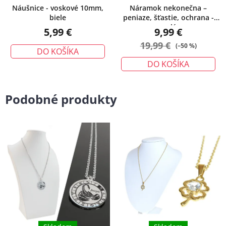
Náušnice - voskové 10mm,
Náramok nekonečna –
biele
peniaze, šťastie, ochrana -
malý
5,99 €
9,99 €
19,99 €
(–50 %)
DO KOŠÍKA
DO KOŠÍKA
Podobné produkty