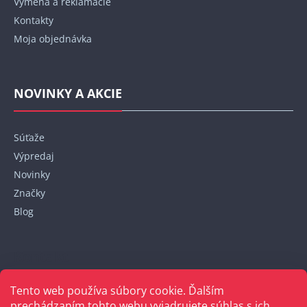
Výmena a reklamácie
Kontakty
Moja objednávka
NOVINKY A AKCIE
Súťaže
Výpredaj
Novinky
Značky
Blog
Kontakt
Tento web používa súbory cookie. Ďalším
+421 948 152 820
prechádzaním tohto webu vyjadrujete súhlas s ich