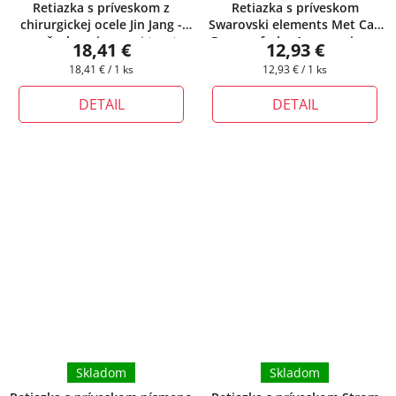
Retiazka s príveskom z
Retiazka s príveskom
chirurgickej ocele Jin Jang -
Swarovski elements Met Cap
vzor šachovnica
+ pri tomto
Pear vo farbe Aquamarine
+
18,41 €
12,93 €
produkte si môžete zvoliť
darčeková krabička zadarmo
Jednotková
Jednotková
18,41 € / 1 ks
12,93 € / 1 ks
dĺžku retiazky
cena:
cena:
DETAIL
DETAIL
Skladom
Skladom