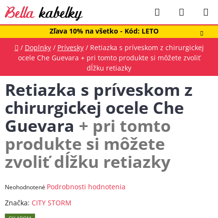
Prejsť
Hľadať
NÁKUP
na
obsah
KOŠÍK
Zľava 10% na všetko - Kód: LETO
Domov
/
Doplnky
/
Prívesky
/
Retiazka s príveskom z chirurgickej
ocele Che Guevara
+ pri tomto produkte si môžete zvoliť
dĺžku retiazky
Retiazka s príveskom z
chirurgickej ocele Che
Guevara
+ pri tomto
produkte si môžete
zvoliť dĺžku retiazky
Priemerné
Podrobnosti hodnotenia
Neohodnotené
hodnotenie
Značka:
CITY STORM
produktu