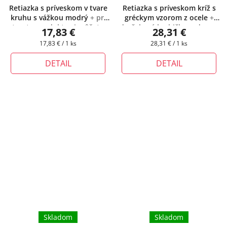
Retiazka s príveskom v tvare
Retiazka s príveskom kríž s
kruhu s vážkou modrý
+ pri
gréckym vzorom z ocele
+
tomto produkte si môžete
darčeková krabička zadarmo
17,83 €
28,31 €
zvoliť dĺžku retiazky podľa
Jednotková
Jednotková
17,83 € / 1 ks
28,31 € / 1 ks
Vášich potrieb
cena:
cena:
DETAIL
DETAIL
Skladom
Skladom