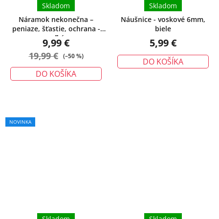
Skladom
Skladom
Náramok nekonečna –
Náušnice - voskové 6mm,
peniaze, šťastie, ochrana -
biele
veľký
9,99 €
5,99 €
19,99 €
(–50 %)
DO KOŠÍKA
DO KOŠÍKA
NOVINKA
Skladom
Skladom