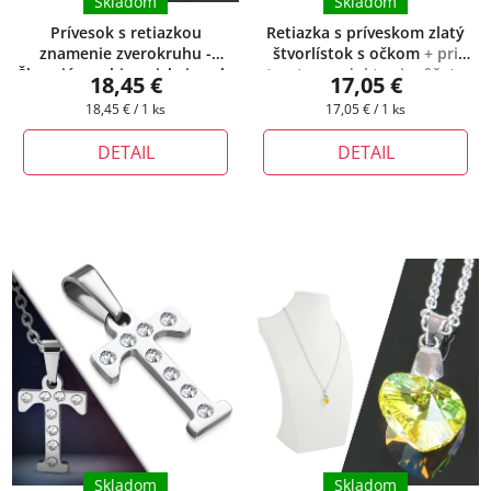
Skladom
Skladom
Prívesok s retiazkou
Retiazka s príveskom zlatý
znamenie zverokruhu -
štvorlístok s očkom
+ pri
Škorpión z chirurgickej ocele
tomto produkte si môžete
18,45 €
17,05 €
+ darčeková krabička
zvoliť dĺžku retiazky
Jednotková
Jednotková
18,45 € / 1 ks
17,05 € / 1 ks
zadarmo
cena:
cena:
DETAIL
DETAIL
Skladom
Skladom