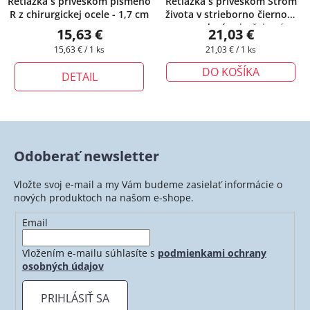
Retiazka s príveskom písmeno
Retiazka s príveskom Strom
R z chirurgickej ocele - 1,7 cm
života v strieborno čiernom
prevedení
+ darčeková
15,63 €
21,03 €
krabička zadarmo
Jednotková
Jednotková
15,63 € / 1 ks
21,03 € / 1 ks
cena:
cena:
DO KOŠÍKA
DETAIL
Odoberať newsletter
Vložte svoj e-mail a my Vám budeme zasielať informácie o
nových produktoch na našom e-shope.
Email
Vložením e-mailu súhlasíte s
podmienkami ochrany
osobných údajov
PRIHLÁSIŤ SA