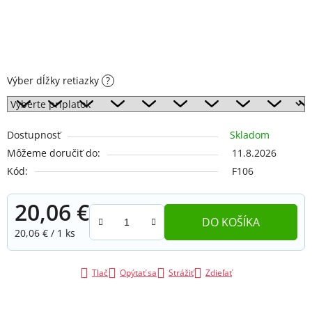
Výber dĺžky retiazky
?
Dostupnosť
Skladom
Môžeme doručiť do:
11.8.2026
Kód:
F106
20,06 €
DO KOŠÍKA
Jednotková cena:
20,06 € / 1 ks
Tlač
Opýtať sa
Strážiť
Zdieľať