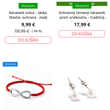
DOPRAVA ZADARMO
Skladom
Skladom
Náramok srdca – láska,
Ochranný červený náramok
šťastie, ochrana - malý
proti urieknutiu – tradičný
talizman ochrany
9,99 €
17,99 €
19,99 €
(–50 %)
DO KOŠÍKA
DO KOŠÍKA
NOVINKA