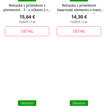
Retiazka s príveskom s
Retiazka s príveskom
písmenom - T - s očkami 2 cm
Swarovski elements v tvare
+ pri tomto produkte si
Heart 14 mm farba Sunflower
15,64 €
14,30 €
môžete zvoliť dĺžku retiazky
+ darčeková krabička
Jednotková
Jednotková
15,64 € / 1 ks
14,30 € / 1 ks
zadarmo
cena:
cena:
DETAIL
DETAIL
Skladom
Skladom