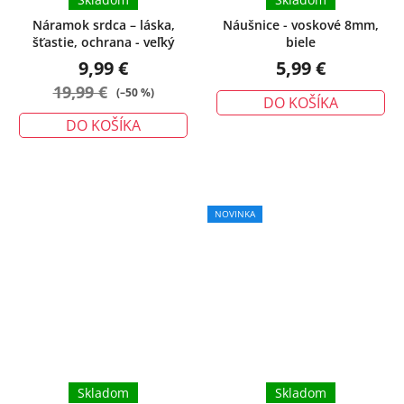
Náramok srdca – láska,
Náušnice - voskové 8mm,
šťastie, ochrana - veľký
biele
9,99 €
5,99 €
19,99 €
(–50 %)
DO KOŠÍKA
DO KOŠÍKA
Priemerné
NOVINKA
hodnotenie
produktu
je
5,0
z
5
hviezdičiek.
Skladom
Skladom