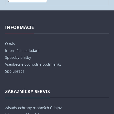
Z
á
p
INFORMÁCIE
ä
t
O nás
i
Informácie o dodaní
e
Spôsoby platby
Všeobecné obchodné podmienky
Spolupráca
ZÁKAZNÍCKY SERVIS
Zásady ochrany osobných údajov