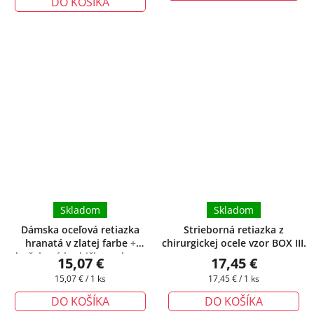
DO KOŠÍKA
Skladom
Skladom
Dámska oceľová retiazka
Strieborná retiazka z
hranatá v zlatej farbe
+
chirurgickej ocele vzor BOX III.
darčeková krabička zadarmo
15,07 €
17,45 €
Jednotková
Jednotková
15,07 € / 1 ks
17,45 € / 1 ks
cena:
cena:
DO KOŠÍKA
DO KOŠÍKA