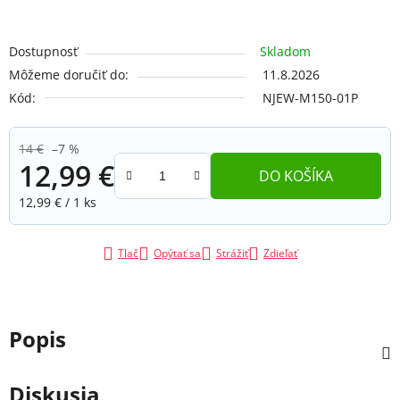
Dostupnosť
Skladom
Môžeme doručiť do:
11.8.2026
Kód:
NJEW-M150-01P
14 €
–7 %
12,99 €
DO KOŠÍKA
Jednotková cena:
12,99 € / 1 ks
Tlač
Opýtať sa
Strážiť
Zdieľať
Popis
Diskusia