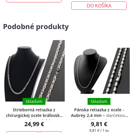
DO KOŠÍKA
Podobné produkty
Skladom
Skladom
Strieborná retiazka z
Pánska retiazka z ocele -
chirurgickej ocele kráľovský
Aubrey 2,4 mm
+ darčeková
vzor - Imperial 6
krabička zadarmo
24,99 €
9,81 €
Jednotková
9,81 € / 1 ks