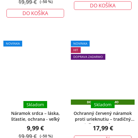
19,99 €
(–50 %)
DO KOŠÍKA
DO KOŠÍKA
Priemerné
NOVINKA
NOVINKA
hodnotenie
HIT
produktu
DOPRAVA ZADARMO
je
5,0
z
5
hviezdičiek.
DOPRAVA ZADARMO
Skladom
Skladom
Náramok srdca – láska,
Ochranný červený náramok
šťastie, ochrana - veľký
proti urieknutiu – tradičný
talizman ochrany
9,99 €
17,99 €
19,99 €
(–50 %)