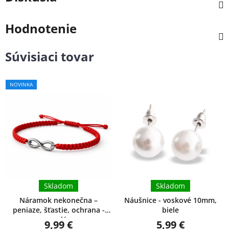
Hodnotenie
Súvisiaci tovar
Priemerné
NOVINKA
hodnotenie
produktu
je
5,0
z
5
hviezdičiek.
Skladom
Skladom
Náramok nekonečna –
Náušnice - voskové 10mm,
peniaze, šťastie, ochrana -
biele
malý
9,99 €
5,99 €