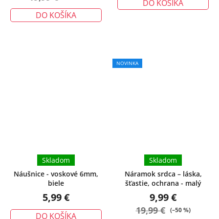
DO KOŠÍKA
DO KOŠÍKA
NOVINKA
Skladom
Skladom
Náušnice - voskové 6mm,
Náramok srdca – láska,
biele
šťastie, ochrana - malý
5,99 €
9,99 €
19,99 €
(–50 %)
DO KOŠÍKA