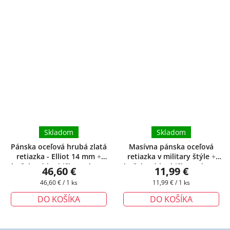
Skladom
Skladom
Pánska oceľová hrubá zlatá
Masívna pánska oceľová
retiazka - Elliot 14 mm
+
retiazka v military štýle
+
darčeková krabička zadarmo
darčeková krabička zadarmo
46,60 €
11,99 €
Jednotková
Jednotková
46,60 € / 1 ks
11,99 € / 1 ks
cena:
cena:
DO KOŠÍKA
DO KOŠÍKA