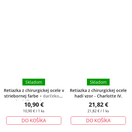
Skladom
Skladom
Retiazka z chirurgickej ocele v
Retiazka z chirurgickej ocele
striebornej farbe
+ darčeková
hadí vzor - Charlotte IV.
krabička zadarmo
10,90 €
21,82 €
Jednotková
Jednotková
10,90 € / 1 ks
21,82 € / 1 ks
cena:
cena:
DO KOŠÍKA
DO KOŠÍKA