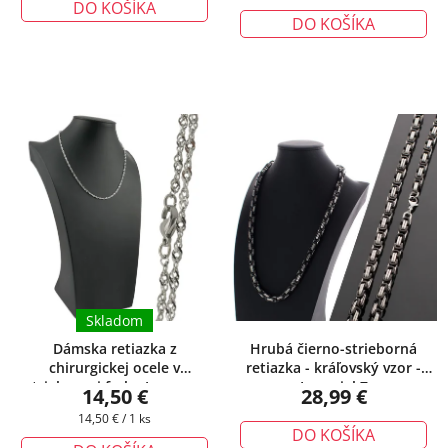
DO KOŠÍKA
cena:
DO KOŠÍKA
Skladom
Dámska retiazka z
Hrubá čierno-strieborná
chirurgickej ocele v
retiazka - kráľovský vzor -
striebornej farbe Joanna
+
Imperial 7
14,50 €
28,99 €
darčeková krabička zadarmo
Jednotková
14,50 € / 1 ks
DO KOŠÍKA
cena: