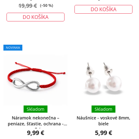
19,99 €
(–50 %)
DO KOŠÍKA
DO KOŠÍKA
NOVINKA
Skladom
Skladom
Náramok nekonečna –
Náušnice - voskové 8mm,
peniaze, šťastie, ochrana -
biele
veľký
9,99 €
5,99 €