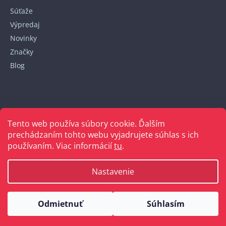
Súťaže
Výpredaj
Novinky
Značky
Blog
Kontakt
Tento web používa súbory cookie. Ďalším
+421 948 152 820
prechádzaním tohto webu vyjadrujete súhlas s ich
používaním. Viac informácií
tu
.
Nastavenie
Vytvoril Shoptet
Odmietnuť
Súhlasím
Copyright 2026
Bellakabelky.sk
. Všetky práva vyhradené.
Upraviť nastavenie cookies