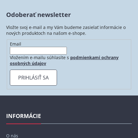
Odoberať newsletter
Vložte svoj e-mail a my Vám budeme zasielať informácie o
nových produktoch na našom e-shope.
Email
Vložením e-mailu súhlasíte s
podmienkami ochrany
osobných údajov
PRIHLÁSIŤ SA
Z
á
p
INFORMÁCIE
ä
t
O nás