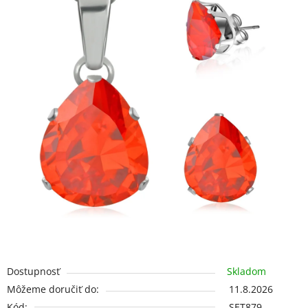
5
hviezdičiek.
Dostupnosť
Skladom
Môžeme doručiť do:
11.8.2026
Kód:
SET879