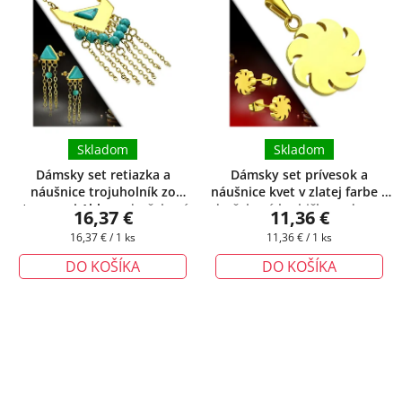
Skladom
Skladom
Dámsky set retiazka a
Dámsky set prívesok a
náušnice trojuholník zo
náušnice kvet v zlatej farbe
+
strapcami Abby
+ darčeková
darčeková krabička zadarmo
16,37 €
11,36 €
krabička zadarmo
Jednotková
Jednotková
16,37 € / 1 ks
11,36 € / 1 ks
cena:
cena:
DO KOŠÍKA
DO KOŠÍKA