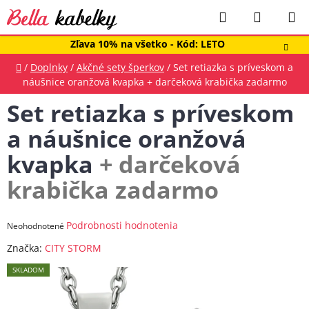
Prejsť
Hľadať
NÁKUP
na
obsah
KOŠÍK
Zľava 10% na všetko - Kód: LETO
Domov
/
Doplnky
/
Akčné sety šperkov
/
Set retiazka s príveskom a
náušnice oranžová kvapka
+ darčeková krabička zadarmo
Set retiazka s príveskom
a náušnice oranžová
kvapka
+ darčeková
krabička zadarmo
Priemerné
Podrobnosti hodnotenia
Neohodnotené
hodnotenie
Značka:
CITY STORM
produktu
SKLADOM
je
0,0
z