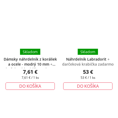
Skladom
Skladom
Dámsky náhrdelník z koráliek
Náhrdelník Labradorit
+
a ocele - modrý 10 mm
+
darčeková krabička zadarmo
darčeková krabička zadarmo
7,61 €
53 €
Jednotková
Jednotková
7,61 € / 1 ks
53 € / 1 ks
cena:
cena:
DO KOŠÍKA
DO KOŠÍKA