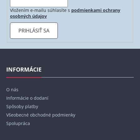
Vložením e-mailu súhlasíte s
podmienkami ochrany
osobných údajov
PRIHLÁSIŤ SA
Z
á
p
INFORMÁCIE
ä
t
O nás
i
Informácie o dodaní
e
Spôsoby platby
Všeobecné obchodné podmienky
Spolupráca