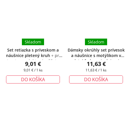
Skladom
Skladom
Set retiazka s príveskom a
Dámsky okrúhly set prívesok
náušnice pletený kruh
+ pri
a náušnice s motýlikom v
tomto produkte si môžete
zlatej farbe
+ darčeková
9,01 €
11,63 €
zvoliť dĺžku retiazky podľa
krabička zadarmo
Jednotková
Jednotková
9,01 € / 1 ks
11,63 € / 1 ks
Vášich potrieb
cena:
cena:
DO KOŠÍKA
DO KOŠÍKA