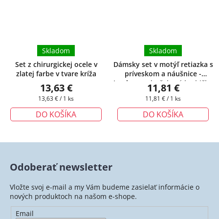
Skladom
Skladom
Set z chirurgickej ocele v
Dámsky set v motýľ retiazka s
zlatej farbe v tvare kríža
príveskom a náušnice -
Jazzbow
+ darčeková krabička
13,63 €
11,81 €
zadarmo
Jednotková
Jednotková
13,63 € / 1 ks
11,81 € / 1 ks
cena:
cena:
DO KOŠÍKA
DO KOŠÍKA
Odoberať newsletter
Vložte svoj e-mail a my Vám budeme zasielať informácie o
nových produktoch na našom e-shope.
Email