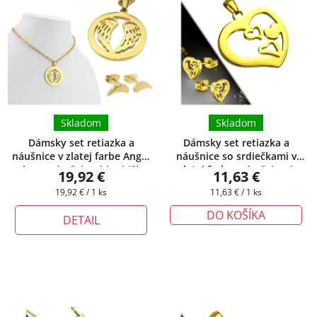
Skladom
Skladom
Dámsky set retiazka a
Dámsky set retiazka a
náušnice v zlatej farbe Angel
náušnice so srdiečkami v
wings
+ darčeková krabička
zlatej farbe
+ darčeková
19,92 €
11,63 €
zadarmo
krabička zadarmo
Jednotková
Jednotková
19,92 € / 1 ks
11,63 € / 1 ks
cena:
cena:
DO KOŠÍKA
DETAIL