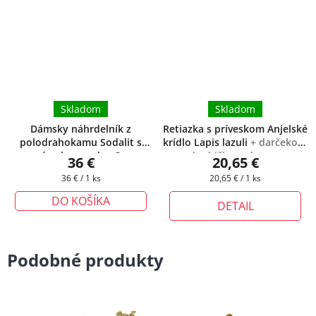
Skladom
Skladom
Dámsky náhrdelník z
Retiazka s príveskom Anjelské
polodrahokamu Sodalit s
krídlo Lapis lazuli
+ darčeková
príveskom srdce ®
+
krabička zadarmo
36 €
20,65 €
darčeková krabička zadarmo
Jednotková
Jednotková
36 € / 1 ks
20,65 € / 1 ks
cena:
cena:
DO KOŠÍKA
DETAIL
Podobné produkty