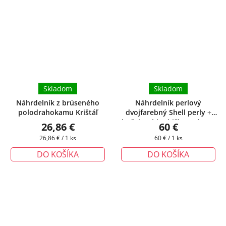
Skladom
Skladom
Náhrdelník z brúseného
Náhrdelník perlový
polodrahokamu Krištáľ
dvojfarebný Shell perly
+
darčeková krabička zadarmo
26,86 €
60 €
Jednotková
Jednotková
26,86 € / 1 ks
60 € / 1 ks
cena:
cena:
DO KOŠÍKA
DO KOŠÍKA