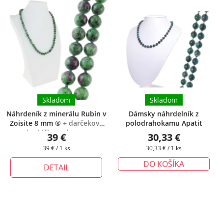
Skladom
Skladom
Náhrdeník z minerálu Rubín v
Dámsky náhrdelník z
Zoisite 8 mm ®
+ darčeková
polodrahokamu Apatit
krabička zadarmo
39 €
30,33 €
Jednotková
Jednotková
39 € / 1 ks
30,33 € / 1 ks
cena:
cena:
DO KOŠÍKA
DETAIL