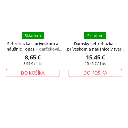
Skladom
Skladom
Set retiazka s príveskom a
Dámsky set retiazka s
náušnic Topaz
+ darčeková
príveskom a náušnice v tvare
krabička zadarmo
srdca - Corin
+ darčeková
8,65 €
15,45 €
krabička zadarmo
Jednotková
Jednotková
8,65 € / 1 ks
15,45 € / 1 ks
cena:
cena:
DO KOŠÍKA
DO KOŠÍKA