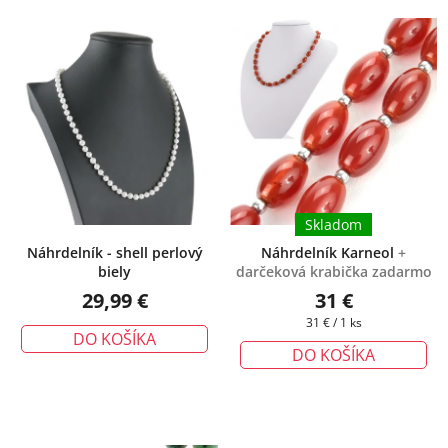
Skladom
Náhrdelník - shell perlový
Náhrdelník Karneol
+
biely
darčeková krabička zadarmo
29,99 €
31 €
Jednotková
31 € / 1 ks
DO KOŠÍKA
cena:
DO KOŠÍKA