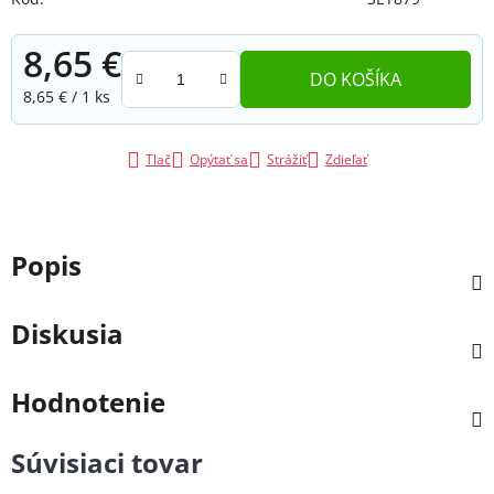
8,65 €
DO KOŠÍKA
Jednotková cena:
8,65 € / 1 ks
Tlač
Opýtať sa
Strážiť
Zdieľať
Popis
Diskusia
Hodnotenie
Súvisiaci tovar