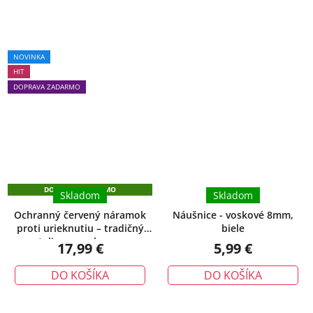
Priemerné
NOVINKA
hodnotenie
HIT
produktu
DOPRAVA ZADARMO
je
5,0
z
5
hviezdičiek.
DOPRAVA ZADARMO
Skladom
Skladom
Ochranný červený náramok
Náušnice - voskové 8mm,
proti urieknutiu – tradičný
biele
talizman ochrany
17,99 €
5,99 €
DO KOŠÍKA
DO KOŠÍKA