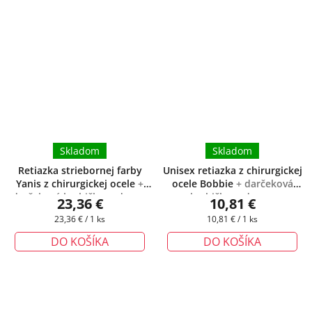
Skladom
Skladom
Retiazka striebornej farby
Unisex retiazka z chirurgickej
Yanis z chirurgickej ocele
+
ocele Bobbie
+ darčeková
darčeková krabička zadarmo
krabička zadarmo
23,36 €
10,81 €
Jednotková
Jednotková
23,36 € / 1 ks
10,81 € / 1 ks
cena:
cena:
DO KOŠÍKA
DO KOŠÍKA