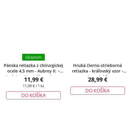
Skladom
Pánska retiazka z chirurgickej
Hrubá čierno-strieborná
ocele 4,5 mm - Aubrey II.
+
retiazka - kráľovský vzor -
darčeková krabička zadarmo
Imperial 7
11,99 €
28,99 €
Jednotková
11,99 € / 1 ks
DO KOŠÍKA
cena:
DO KOŠÍKA