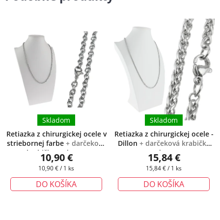
Skladom
Skladom
Retiazka z chirurgickej ocele v
Retiazka z chirurgickej ocele -
striebornej farbe
+ darčeková
Dillon
+ darčeková krabička
krabička zadarmo
zadarmo
10,90 €
15,84 €
Jednotková
Jednotková
10,90 € / 1 ks
15,84 € / 1 ks
cena:
cena:
DO KOŠÍKA
DO KOŠÍKA