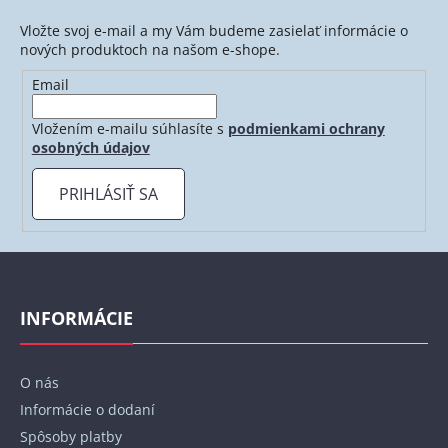
Vložte svoj e-mail a my Vám budeme zasielať informácie o
nových produktoch na našom e-shope.
Email
Vložením e-mailu súhlasíte s
podmienkami ochrany
osobných údajov
PRIHLÁSIŤ SA
Z
á
p
INFORMÁCIE
ä
t
O nás
i
Informácie o dodaní
e
Spôsoby platby