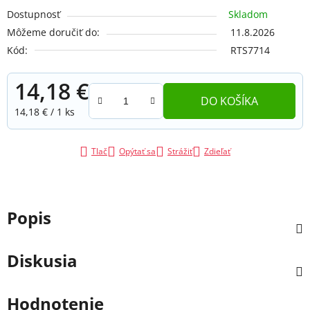
Dostupnosť
Skladom
Môžeme doručiť do:
11.8.2026
Kód:
RTS7714
14,18 €
DO KOŠÍKA
Jednotková cena:
14,18 € / 1 ks
Tlač
Opýtať sa
Strážiť
Zdieľať
Popis
Diskusia
Hodnotenie