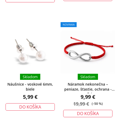
NOVINKA
Skladom
Skladom
Náušnice - voskové 6mm,
Náramok nekonečna –
biele
peniaze, šťastie, ochrana -
veľký
5,99 €
9,99 €
19,99 €
(–50 %)
DO KOŠÍKA
DO KOŠÍKA