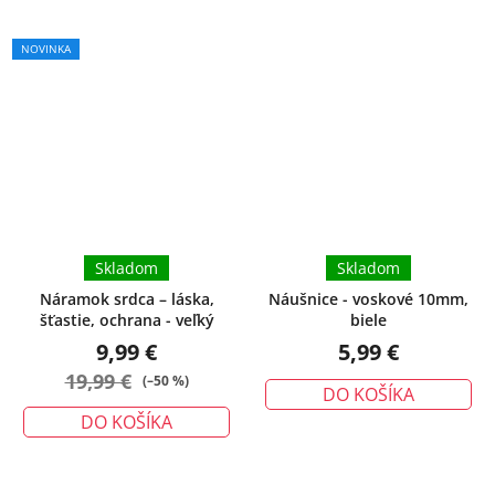
NOVINKA
Skladom
Skladom
Náramok srdca – láska,
Náušnice - voskové 10mm,
šťastie, ochrana - veľký
biele
9,99 €
5,99 €
19,99 €
(–50 %)
DO KOŠÍKA
DO KOŠÍKA