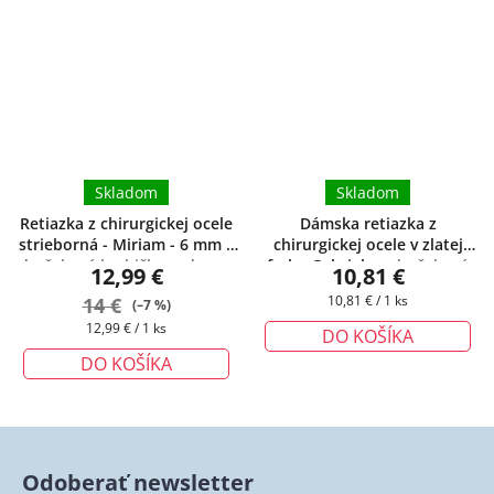
Skladom
Skladom
Retiazka z chirurgickej ocele
Dámska retiazka z
strieborná - Miriam - 6 mm
+
chirurgickej ocele v zlatej
darčeková krabička zadarmo
farbe Gabriela
+ darčeková
12,99 €
10,81 €
krabička zadarmo
Jednotková
14 €
10,81 € / 1 ks
(–7 %)
cena:
Jednotková
12,99 € / 1 ks
DO KOŠÍKA
cena:
DO KOŠÍKA
Odoberať newsletter