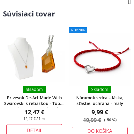
Súvisiaci tovar
NOVINKA
Skladom
Skladom
Prívesok De-Art Made With
Náramok srdca – láska,
Swarovski s retiazkou - Topaz
šťastie, ochrana - malý
+ pri tomto produkte si
12,47 €
9,99 €
môžete zvoliť dĺžku retiazky
Jednotková
12,47 € / 1 ks
19,99 €
(–50 %)
cena:
DETAIL
DO KOŠÍKA