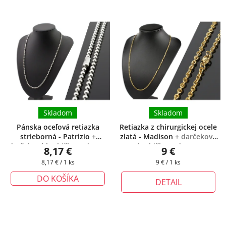
Skladom
Skladom
Pánska oceľová retiazka
Retiazka z chirurgickej ocele
strieborná - Patrizio
+
zlatá - Madison
+ darčeková
darčeková krabička zadarmo
krabička zadarmo
8,17 €
9 €
Jednotková
Jednotková
8,17 € / 1 ks
9 € / 1 ks
cena:
cena:
DO KOŠÍKA
DETAIL