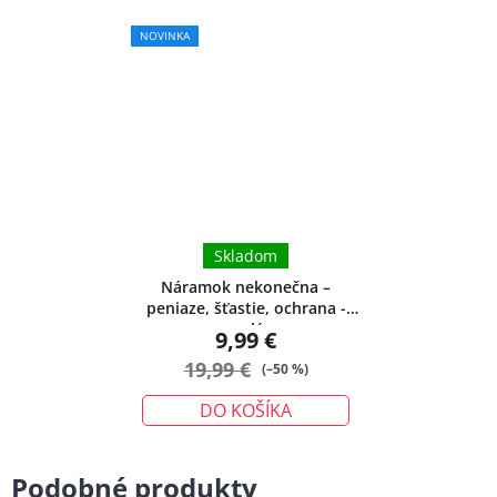
Priemerné
NOVINKA
hodnotenie
produktu
je
5,0
z
5
hviezdičiek.
Skladom
Náramok nekonečna –
peniaze, šťastie, ochrana -
malý
9,99 €
19,99 €
(–50 %)
DO KOŠÍKA
Podobné produkty