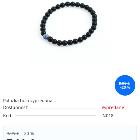
9,99 €
–20 %
Položka bola vypredaná…
Dostupnosť
Vypredané
Kód:
N018
9,99 €
–20 %