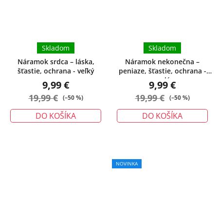
z
5
hviezdičiek.
Skladom
Skladom
Náramok srdca – láska,
Náramok nekonečna –
šťastie, ochrana - veľký
peniaze, šťastie, ochrana -
malý
9,99 €
9,99 €
19,99 €
19,99 €
(–50 %)
(–50 %)
DO KOŠÍKA
DO KOŠÍKA
NOVINKA