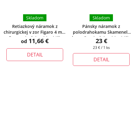
Skladom
Skladom
Retiazkový náramok z
Pánsky náramok z
chirurgickej v zor Figaro 4 mm
polodrahokamu Skamenelé
- Enzo
+ darčeková krabička
drevo ®
+ darčeková krabička
11,66 €
23 €
od
zadarmo
zadarmo
Jednotková
23 € / 1 ks
cena:
DETAIL
DETAIL