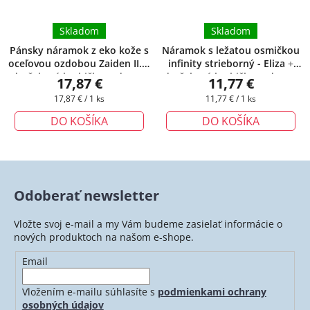
Skladom
Skladom
Pánsky náramok z eko kože s
Náramok s ležatou osmičkou
oceľovou ozdobou Zaiden II.
+
infinity strieborný - Eliza
+
darčeková krabička zadarmo
darčeková krabička zadarmo
17,87 €
11,77 €
Jednotková
Jednotková
17,87 € / 1 ks
11,77 € / 1 ks
cena:
cena:
DO KOŠÍKA
DO KOŠÍKA
Odoberať newsletter
Vložte svoj e-mail a my Vám budeme zasielať informácie o
nových produktoch na našom e-shope.
Email
Vložením e-mailu súhlasíte s
podmienkami ochrany
osobných údajov