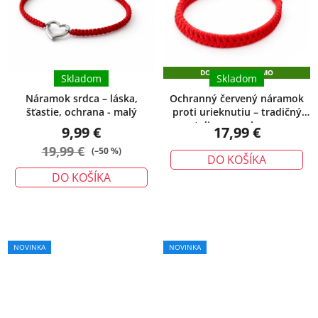
z
5
hviezdičiek.
DOPRAVA ZADARMO
Skladom
Skladom
Náramok srdca – láska,
Ochranný červený náramok
šťastie, ochrana - malý
proti urieknutiu – tradičný
talizman ochrany
9,99 €
17,99 €
19,99 €
(–50 %)
DO KOŠÍKA
DO KOŠÍKA
Priemerné
NOVINKA
NOVINKA
hodnotenie
produktu
je
5,0