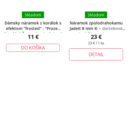
Skladom
Skladom
Dámsky náramok z korálok s
Náramok zpolodrahokamu
efektom "frosted" - "Frozen
Jadeit 8 mm ®
+ darčeková
Sparkle" Červený
+ darčeková
krabička zadarmo
11 €
23 €
krabička zadarmo
Jednotková
23 € / 1 ks
DO KOŠÍKA
cena:
DETAIL