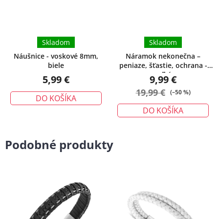
Skladom
Skladom
Náušnice - voskové 8mm,
Náramok nekonečna –
biele
peniaze, šťastie, ochrana -
veľký
5,99 €
9,99 €
19,99 €
(–50 %)
DO KOŠÍKA
DO KOŠÍKA
Podobné produkty