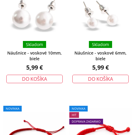
Skladom
Skladom
Náušnice - voskové 10mm,
Náušnice - voskové 6mm,
biele
biele
5,99 €
5,99 €
DO KOŠÍKA
DO KOŠÍKA
Priemerné
NOVINKA
NOVINKA
hodnotenie
HIT
produktu
DOPRAVA ZADARMO
je
5,0