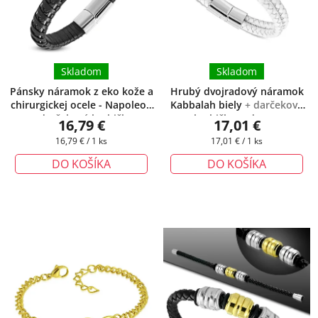
Skladom
Skladom
Pánsky náramok z eko kože a
Hrubý dvojradový náramok
chirurgickej ocele - Napoleon
Kabbalah biely
+ darčeková
+ darčeková krabička
krabička zadarmo
16,79 €
17,01 €
zadarmo
Jednotková
Jednotková
16,79 € / 1 ks
17,01 € / 1 ks
cena:
cena:
DO KOŠÍKA
DO KOŠÍKA