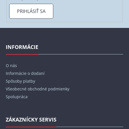
PRIHLÁSIŤ SA
Z
á
p
INFORMÁCIE
ä
t
O nás
i
Informácie o dodaní
e
Spôsoby platby
Všeobecné obchodné podmienky
Spolupráca
ZÁKAZNÍCKY SERVIS