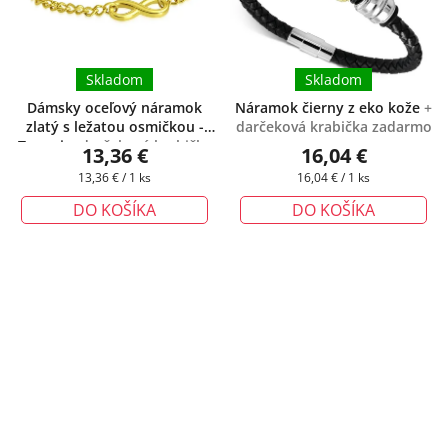
Skladom
Skladom
Dámsky oceľový náramok
Náramok čierny z eko kože
+
zlatý s ležatou osmičkou -
darčeková krabička zadarmo
Tammi
+ darčeková krabička
13,36 €
16,04 €
zadarmo
Jednotková
Jednotková
13,36 € / 1 ks
16,04 € / 1 ks
cena:
cena:
DO KOŠÍKA
DO KOŠÍKA