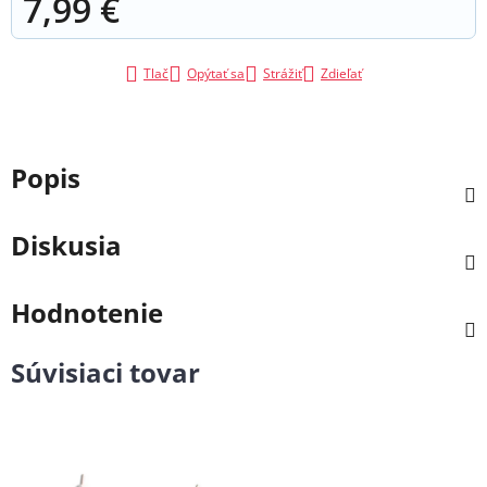
7,99 €
Jednotková cena:
Tlač
Opýtať sa
Strážiť
Zdieľať
Popis
Diskusia
Hodnotenie
Súvisiaci tovar