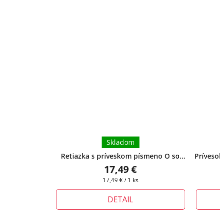
Skladom
Retiazka s príveskom písmeno O so
Príveso
zlatým očkom
+ pri tomto produkte si
ret
17,49 €
môžete zvoliť dĺžku retiazky
produkte
Jednotková
17,49 € / 1 ks
cena:
DETAIL