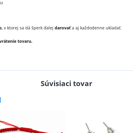
ku
e,
v ktorej sa dá šperk ďalej
darovať
a aj každodenne ukladať.
rátenie tovaru.
Súvisiaci tovar