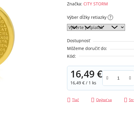
hodnotenie
Značka:
CITY STORM
produktu
je
Výber dĺžky retiazky
?
0,0
z
5
Dostupnosť
hviezdičiek.
Môžeme doručiť do:
Kód:
16,49 €
Jednotková cena:
16,49 € / 1 ks
Tlač
Opýtať sa
Str