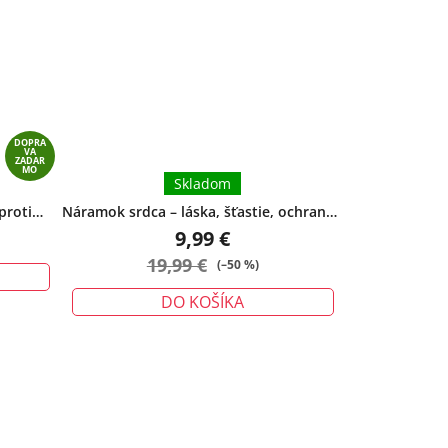
DOPRA
VA
ZADAR
MO
Skladom
proti
Náramok srdca – láska, šťastie, ochrana -
 ochrany
veľký
9,99 €
19,99 €
(–50 %)
DO KOŠÍKA