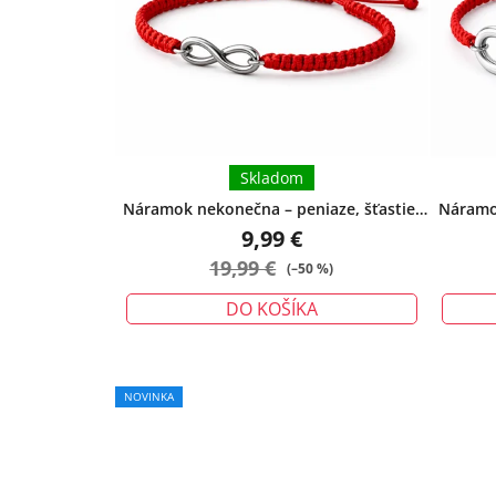
5
hviezdičiek.
Skladom
Náramok nekonečna – peniaze, šťastie,
Náramok
ochrana - malý
9,99 €
19,99 €
(–50 %)
DO KOŠÍKA
NOVINKA