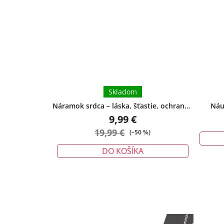
Skladom
Náramok srdca – láska, šťastie, ochrana -
Náu
malý
9,99 €
19,99 €
(–50 %)
DO KOŠÍKA