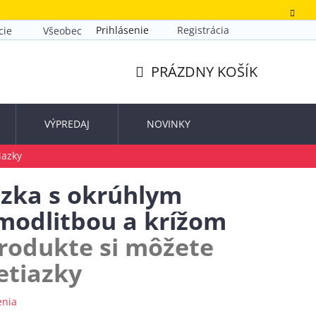
Prihlásenie
Registrácia
cie
Všeobecné obchodné podmienky
Zásady ochrany o
PRÁZDNY KOŠÍK
NÁKUPNÝ
KOŠÍK
VÝPREDAJ
NOVINKY
iazky
azka s okrúhlym
modlitbou a krížom
produkte si môžete
retiazky
enia