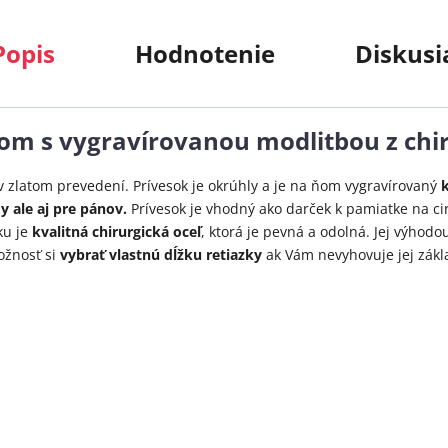
Popis
Hodnotenie
Diskusi
om s vygravírovanou modlitbou z chir
 v zlatom prevedení. Prívesok je okrúhly a je na ňom vygravírovaný
k
 ale aj pre pánov.
Prívesok je vhodný ako darček k pamiatke
na ci
ku je
kvalitná chirurgická oceľ
, ktorá je pevná a odolná. Jej výhodo
ožnosť si
vybrať vlastnú dĺžku retiazky
ak Vám nevyhovuje jej zákl