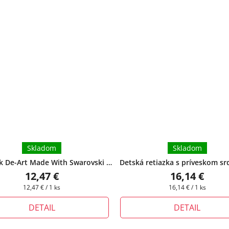
Skladom
Skladom
k De-Art Made With Swarovski s
Detská retiazka s príveskom sr
iazkou - Montana
+ pri tomto
chirurgickej ocele Millie III.
+ da
12,47 €
16,14 €
 si môžete zvoliť dĺžku retiazky
krabička zadarmo
Jednotková
Jednotková
12,47 € / 1 ks
16,14 € / 1 ks
cena:
cena:
DETAIL
DETAIL