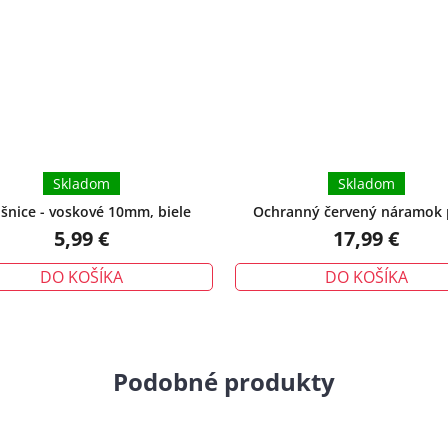
z
5
hviezdičiek.
Skladom
Skladom
šnice - voskové 10mm, biele
Ochranný červený náramok 
urieknutiu – tradičný talizman
5,99 €
17,99 €
DO KOŠÍKA
DO KOŠÍKA
Podobné produkty