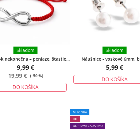
Skladom
Skladom
 nekonečna – peniaze, šťastie,
Náušnice - voskové 6mm, b
ochrana - veľký
9,99 €
5,99 €
19,99 €
(–50 %)
DO KOŠÍKA
DO KOŠÍKA
Priemerné
NOVINKA
hodnotenie
HIT
produktu
DOPRAVA ZADARMO
je
5,0