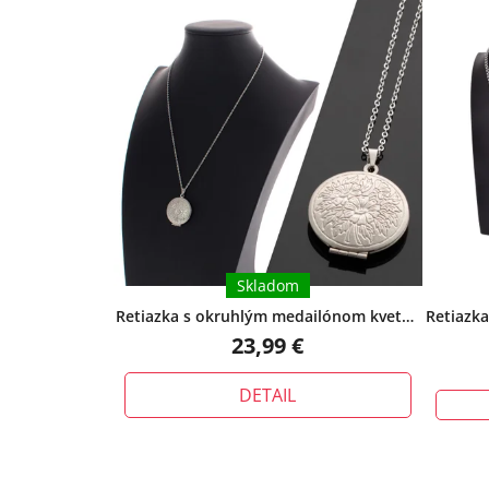
Skladom
Retiazka s okruhlým medailónom kvety -
Retiazka
strieborný
+ pri tomto produkte si
23,99 €
môžete zvoliť dĺžku retiazky
DETAIL