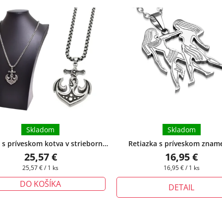
Skladom
Skladom
 s príveskom kotva v strieborno-
Retiazka s príveskom znam
čiernom prevedení
zverokruhu Blíženci z ocele
+ p
25,57 €
16,95 €
produkte si môžete zvoliť dĺžku
Jednotková
Jednotková
25,57 € / 1 ks
16,95 € / 1 ks
cena:
cena:
DO KOŠÍKA
DETAIL