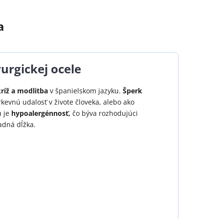
a
urgickej ocele
ríž a modlitba
v španielskom jazyku.
Šperk
rkevnú udalosť v živote človeka, alebo ako
u je
hypoalergénnosť,
čo býva rozhodujúci
adná dĺžka.