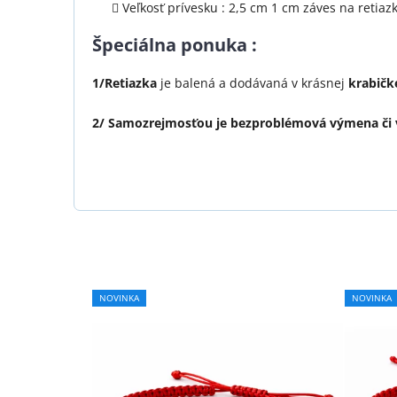
Veľkosť prívesku : 2,5 cm 1 cm záves na retiaz
Špeciálna ponuka
:
1/
Retiazka
je balená a dodávaná v krásnej
krabičk
2/
Samozrejmosťou je bezproblémová výmena či v
Priemerné
NOVINKA
NOVINKA
hodnotenie
produktu
je
5,0
z