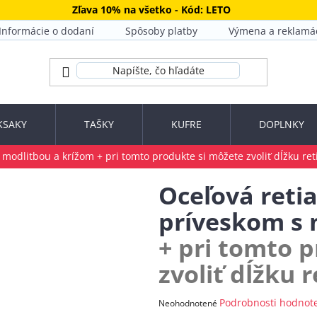
Zľava 10% na všetko - Kód: LETO
Informácie o dodaní
Spôsoby platby
Výmena a reklamá
KSAKY
TAŠKY
KUFRE
DOPLNKY
s modlitbou a krížom
+ pri tomto produkte si môžete zvoliť dĺžku ret
Oceľová reti
príveskom s 
+ pri tomto 
zvoliť dĺžku 
Priemerné
Podrobnosti hodnot
Neohodnotené