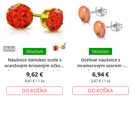
Skladom
Skladom
Náušnice dámskez ocele s
Oceľové náušnice s
oranžovým brúseným očkom
mramorovým vzorom -
- 8 mm
+ darčeková krabička
oranžové
+ darčeková
9,62 €
6,94 €
zadarmo
krabička zadarmo
Jednotková
Jednotková
4,81 € / 1 ks
3,47 € / 1 ks
cena:
cena:
DO KOŠÍKA
DO KOŠÍKA