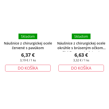
Skladom
Skladom
Náušnice z chirurgickej ocele
Náušnice z chirurgickej ocele
červené s pavúkom
okrúhle s brúseným očkom -
žlté 7 mm
+ darčeková
6,37 €
6,63 €
krabička zadarmo
Jednotková
Jednotková
3,19 € / 1 ks
3,32 € / 1 ks
cena:
cena:
DO KOŠÍKA
DO KOŠÍKA