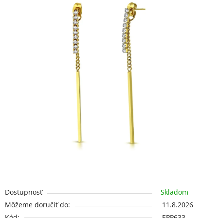
5
hviezdičiek.
Dostupnosť
Skladom
Môžeme doručiť do:
11.8.2026
Kód:
EPP633