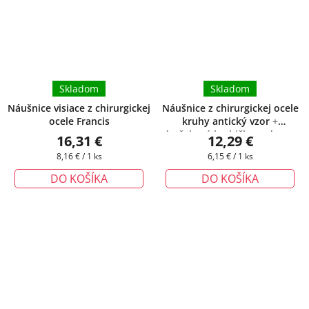
Skladom
Skladom
Náušnice visiace z chirurgickej
Náušnice z chirurgickej ocele
ocele Francis
kruhy antický vzor
+
darčeková krabička zadarmo
16,31 €
12,29 €
Jednotková
Jednotková
8,16 € / 1 ks
6,15 € / 1 ks
cena:
cena:
DO KOŠÍKA
DO KOŠÍKA