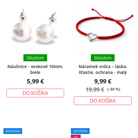
Skladom
Skladom
Náušnice - voskové 10mm,
Náramok srdca – láska,
biele
šťastie, ochrana - malý
5,99 €
9,99 €
19,99 €
(–50 %)
DO KOŠÍKA
DO KOŠÍKA
Priemerné
NOVINKA
NOVINKA
hodnotenie
HIT