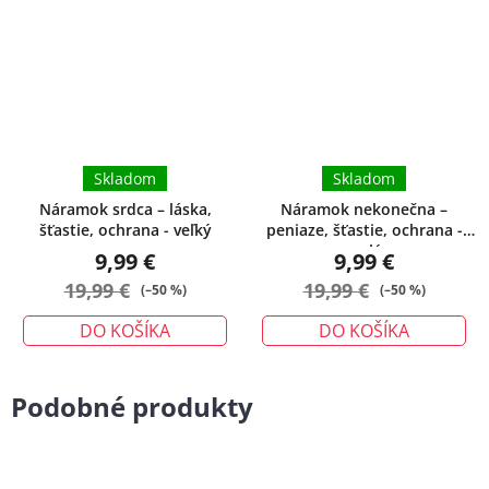
produktu
je
5,0
z
5
hviezdičiek.
Skladom
Skladom
Náramok srdca – láska,
Náramok nekonečna –
šťastie, ochrana - veľký
peniaze, šťastie, ochrana -
malý
9,99 €
9,99 €
19,99 €
19,99 €
(–50 %)
(–50 %)
DO KOŠÍKA
DO KOŠÍKA
Podobné produkty