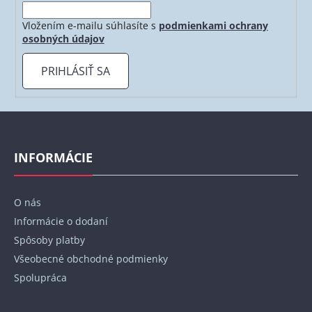
Vložením e-mailu súhlasíte s
podmienkami ochrany
osobných údajov
PRIHLÁSIŤ SA
Z
á
p
INFORMÁCIE
ä
t
O nás
i
Informácie o dodaní
e
Spôsoby platby
Všeobecné obchodné podmienky
Spolupráca