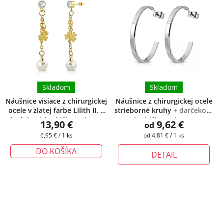
Skladom
Skladom
Náušnice visiace z chirurgickej
Náušnice z chirurgickej ocele
ocele v zlatej farbe Lilith II.
+
strieborné kruhy
+ darčeková
darčeková krabička zadarmo
krabička zadarmo
13,90 €
9,62 €
od
Jednotková
Jednotková
6,95 € / 1 ks
od 4,81 € / 1 ks
cena:
cena:
DO KOŠÍKA
DETAIL