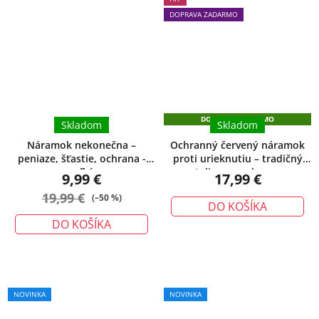
produktu
DOPRAVA ZADARMO
je
5,0
z
5
hviezdičiek.
DOPRAVA ZADARMO
Skladom
Skladom
Náramok nekonečna –
Ochranný červený náramok
peniaze, šťastie, ochrana -
proti urieknutiu – tradičný
veľký
talizman ochrany
9,99 €
17,99 €
19,99 €
(–50 %)
DO KOŠÍKA
DO KOŠÍKA
Priemerné
NOVINKA
NOVINKA
hodnotenie