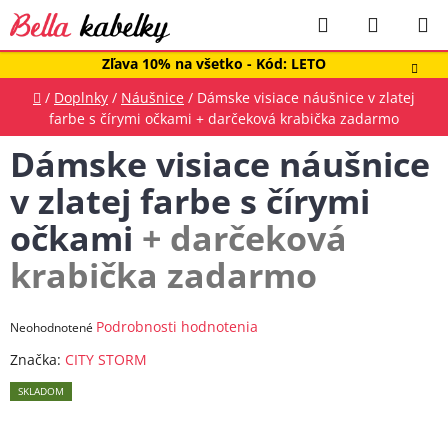
Prejsť
Hľadať
NÁKUP
na
obsah
KOŠÍK
Zľava 10% na všetko - Kód: LETO
Domov
/
Doplnky
/
Náušnice
/
Dámske visiace náušnice v zlatej
farbe s čírymi očkami
+ darčeková krabička zadarmo
Dámske visiace náušnice
v zlatej farbe s čírymi
očkami
+ darčeková
krabička zadarmo
Priemerné
Podrobnosti hodnotenia
Neohodnotené
hodnotenie
Značka:
CITY STORM
produktu
SKLADOM
je
0,0
z