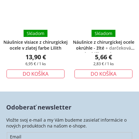
Skladom
Skladom
Náušnice visiace z chirurgickej
Náušnice z chirurgickej ocele
ocele v zlatej farbe Lilith
okrúhle - žlté
+ darčeková
krabička zadarmo
13,90 €
5,66 €
Jednotková
Jednotková
6,95 € / 1 ks
2,83 € / 1 ks
cena:
cena:
DO KOŠÍKA
DO KOŠÍKA
Odoberať newsletter
Vložte svoj e-mail a my Vám budeme zasielať informácie o
nových produktoch na našom e-shope.
Email