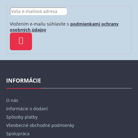
Vložením e-mailu súhlasíte s
podmienkami ochrany
osobných údajov
PRIHLÁSIŤ
SA
Z
á
p
INFORMÁCIE
ä
t
O nás
i
Informácie o dodaní
e
Spôsoby platby
Všeobecné obchodné podmienky
Spolupráca