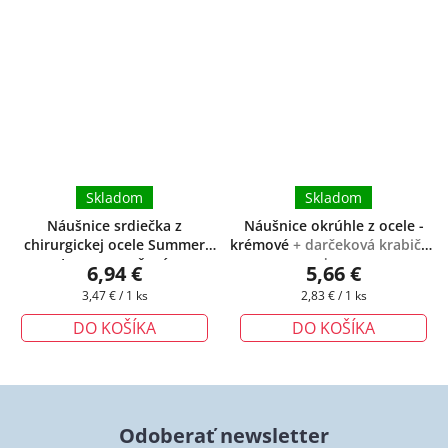
Skladom
Skladom
Náušnice srdiečka z
Náušnice okrúhle z ocele -
chirurgickej ocele Summer
krémové
+ darčeková krabička
Love - oranžové
zadarmo
6,94 €
5,66 €
Jednotková
Jednotková
3,47 € / 1 ks
2,83 € / 1 ks
cena:
cena:
DO KOŠÍKA
DO KOŠÍKA
Odoberať newsletter