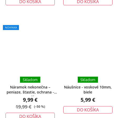
DO KOŠÍKA
DO KOŠÍKA
Priemerné
NOVINKA
hodnotenie
produktu
je
5,0
z
5
hviezdičiek.
Skladom
Skladom
Náramok nekonečna –
Náušnice - voskové 10mm,
peniaze, šťastie, ochrana -
biele
malý
9,99 €
5,99 €
19,99 €
(–50 %)
DO KOŠÍKA
DO KOŠÍKA