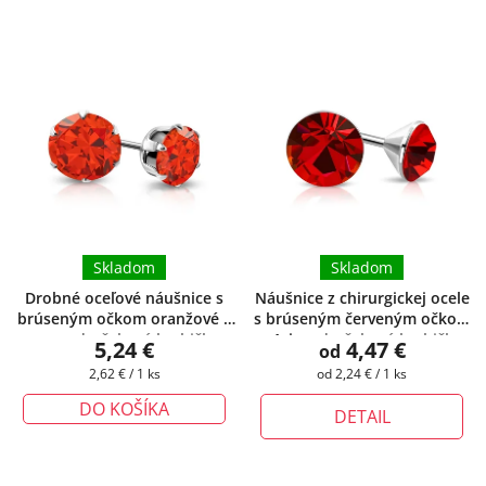
Skladom
Skladom
Drobné oceľové náušnice s
Náušnice z chirurgickej ocele
brúseným očkom oranžové 3
s brúseným červeným očkom
mm
+ darčeková krabička
- Aria
+ darčeková krabička
5,24 €
4,47 €
od
zadarmo
zadarmo
Jednotková
Jednotková
2,62 € / 1 ks
od 2,24 € / 1 ks
cena:
cena:
DO KOŠÍKA
DETAIL