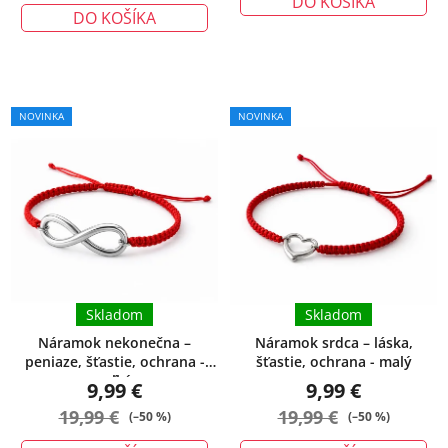
DO KOŠÍKA
cena:
DO KOŠÍKA
NOVINKA
NOVINKA
Skladom
Skladom
Náramok nekonečna –
Náramok srdca – láska,
peniaze, šťastie, ochrana -
šťastie, ochrana - malý
veľký
9,99 €
9,99 €
19,99 €
19,99 €
(–50 %)
(–50 %)