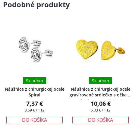
Podobné produkty
Skladom
Skladom
Náušnice z chirurgickej ocele
Náušnice z chirurgickej ocele
Spiral
gravírované srdiečko s očkami
- Lucinda
+ darčeková
7,37 €
10,06 €
krabička zadarmo
Jednotková
Jednotková
3,69 € / 1 ks
5,03 € / 1 ks
cena:
cena:
DO KOŠÍKA
DO KOŠÍKA