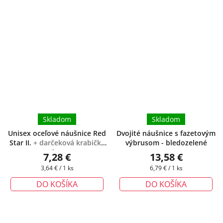
Skladom
Skladom
Unisex oceľové náušnice Red
Dvojité náušnice s fazetovým
Star II.
+ darčeková krabička
výbrusom - bledozelené
zadarmo
7,28 €
13,58 €
Jednotková
Jednotková
3,64 € / 1 ks
6,79 € / 1 ks
cena:
cena:
DO KOŠÍKA
DO KOŠÍKA