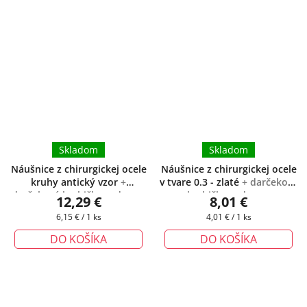
Skladom
Skladom
Náušnice z chirurgickej ocele
Náušnice z chirurgickej ocele
kruhy antický vzor
+
v tvare 0.3 - zlaté
+ darčeková
darčeková krabička zadarmo
krabička zadarmo
12,29 €
8,01 €
Jednotková
Jednotková
6,15 € / 1 ks
4,01 € / 1 ks
cena:
cena:
DO KOŠÍKA
DO KOŠÍKA