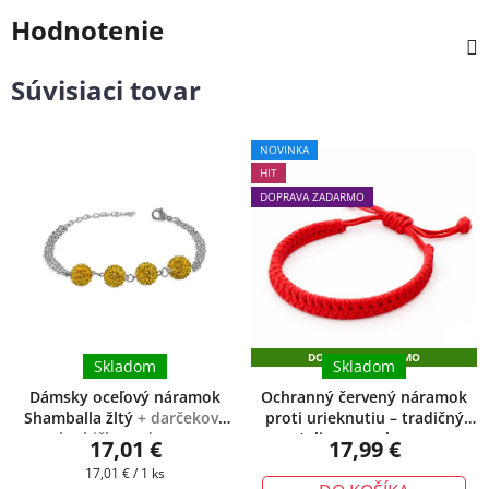
Hodnotenie
Súvisiaci tovar
Priemerné
NOVINKA
hodnotenie
HIT
produktu
DOPRAVA ZADARMO
je
5,0
z
5
hviezdičiek.
DOPRAVA ZADARMO
Skladom
Skladom
Dámsky oceľový náramok
Ochranný červený náramok
Shamballa žltý
+ darčeková
proti urieknutiu – tradičný
krabička zadarmo
talizman ochrany
17,01 €
17,99 €
Jednotková
17,01 € / 1 ks