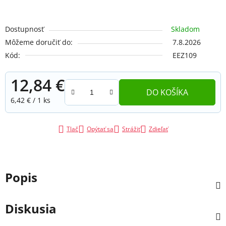
Dostupnosť
Skladom
Môžeme doručiť do:
7.8.2026
Kód:
EEZ109
12,84 €
DO KOŠÍKA
Jednotková cena:
6,42 € / 1 ks
Tlač
Opýtať sa
Strážiť
Zdieľať
Popis
Diskusia