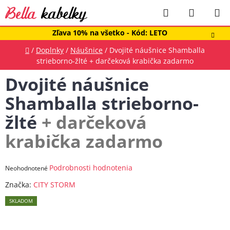
Prejsť
Hľadať
NÁKUP
na
obsah
KOŠÍK
Zľava 10% na všetko - Kód: LETO
Domov
/
Doplnky
/
Náušnice
/
Dvojité náušnice Shamballa
strieborno-žlté
+ darčeková krabička zadarmo
Dvojité náušnice
Shamballa strieborno-
žlté
+ darčeková
krabička zadarmo
Priemerné
Podrobnosti hodnotenia
Neohodnotené
hodnotenie
Značka:
CITY STORM
produktu
SKLADOM
je
0,0
z